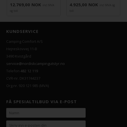
12.769,00
NOK
4.925,00
NOK
incl MVA
incl MVA og
og toll
toll
KUNDSERVICE
Camping Comfort A/S
Hejreskovvej 11-B
3490 Kvistgård
service@nordiskcampingutstyr.no
Telefon
482 12 119
CVR-nr. DK31744237
Org.nr. 920 121 985 (MVA)
FÅ SPESIALTILBUD VIA E-POST