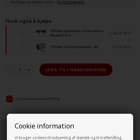
ved kjøp av denne varen -
Se kontoen min
Husk også å kjøpe
TRUMA Fjernføler til UltraHeat
1.385,00 NOK
Modell FFC2
TRUMA Varmluftsventil - WL
125,00 NOK
-
+
Installationsveiledning
Beskrivelse
Specifikationer
Anmeldelser
Cookie information
TRUMA S 5004 Front Til Varmeovn
Vi bruger cookies til indsamling af statistik og til trafikmåling.