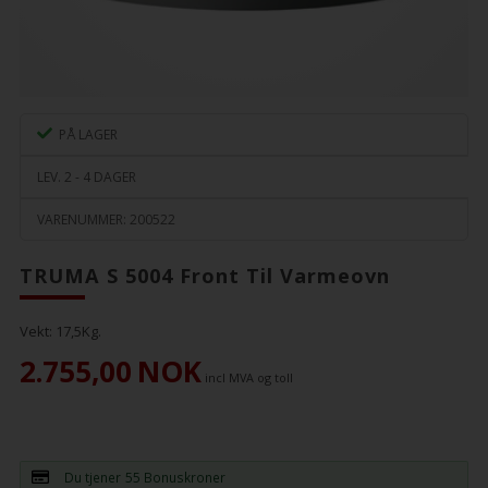
PÅ LAGER
LEV. 2 - 4 DAGER
VARENUMMER:
200522
TRUMA S 5004 Front Til Varmeovn
Vekt:
17,5
Kg.
2.755,00
NOK
incl MVA og toll
Du tjener
55 Bonuskroner