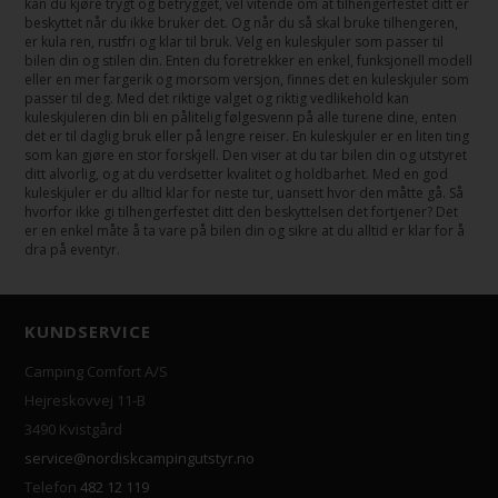
kan du kjøre trygt og betrygget, vel vitende om at tilhengerfestet ditt er
beskyttet når du ikke bruker det. Og når du så skal bruke tilhengeren,
er kula ren, rustfri og klar til bruk. Velg en kuleskjuler som passer til
bilen din og stilen din. Enten du foretrekker en enkel, funksjonell modell
eller en mer fargerik og morsom versjon, finnes det en kuleskjuler som
passer til deg. Med det riktige valget og riktig vedlikehold kan
kuleskjuleren din bli en pålitelig følgesvenn på alle turene dine, enten
det er til daglig bruk eller på lengre reiser. En kuleskjuler er en liten ting
som kan gjøre en stor forskjell. Den viser at du tar bilen din og utstyret
ditt alvorlig, og at du verdsetter kvalitet og holdbarhet. Med en god
kuleskjuler er du alltid klar for neste tur, uansett hvor den måtte gå. Så
hvorfor ikke gi tilhengerfestet ditt den beskyttelsen det fortjener? Det
er en enkel måte å ta vare på bilen din og sikre at du alltid er klar for å
dra på eventyr.
KUNDSERVICE
Camping Comfort A/S
Hejreskovvej 11-B
3490 Kvistgård
service@nordiskcampingutstyr.no
Telefon
482 12 119