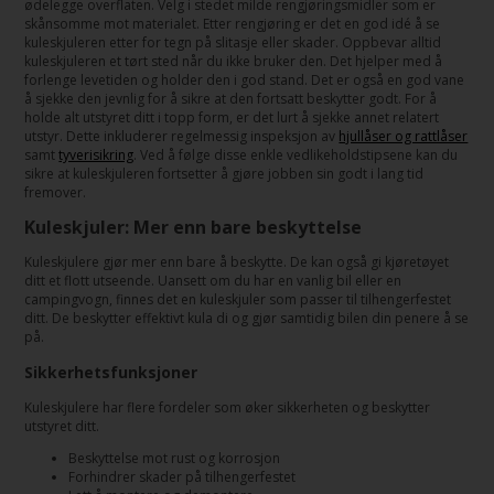
ødelegge overflaten. Velg i stedet milde rengjøringsmidler som er
skånsomme mot materialet. Etter rengjøring er det en god idé å se
kuleskjuleren etter for tegn på slitasje eller skader. Oppbevar alltid
kuleskjuleren et tørt sted når du ikke bruker den. Det hjelper med å
forlenge levetiden og holder den i god stand. Det er også en god vane
å sjekke den jevnlig for å sikre at den fortsatt beskytter godt. For å
holde alt utstyret ditt i topp form, er det lurt å sjekke annet relatert
utstyr. Dette inkluderer regelmessig inspeksjon av
hjullåser og rattlåser
samt
tyverisikring
. Ved å følge disse enkle vedlikeholdstipsene kan du
sikre at kuleskjuleren fortsetter å gjøre jobben sin godt i lang tid
fremover.
Kuleskjuler: Mer enn bare beskyttelse
Kuleskjulere gjør mer enn bare å beskytte. De kan også gi kjøretøyet
ditt et flott utseende. Uansett om du har en vanlig bil eller en
campingvogn, finnes det en kuleskjuler som passer til tilhengerfestet
ditt. De beskytter effektivt kula di og gjør samtidig bilen din penere å se
på.
Sikkerhetsfunksjoner
Kuleskjulere har flere fordeler som øker sikkerheten og beskytter
utstyret ditt.
Beskyttelse mot rust og korrosjon
Forhindrer skader på tilhengerfestet