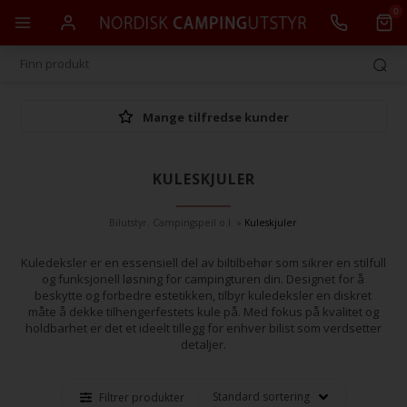
0
Mange tilfredse kunder
KULESKJULER
Bilutstyr. Campingspeil o.l.
»
Kuleskjuler
Kuledeksler er en essensiell del av biltilbehør som sikrer en stilfull
og funksjonell løsning for campingturen din. Designet for å
beskytte og forbedre estetikken, tilbyr kuledeksler en diskret
måte å dekke tilhengerfestets kule på. Med fokus på kvalitet og
holdbarhet er det et ideelt tillegg for enhver bilist som verdsetter
detaljer.
Filtrer produkter