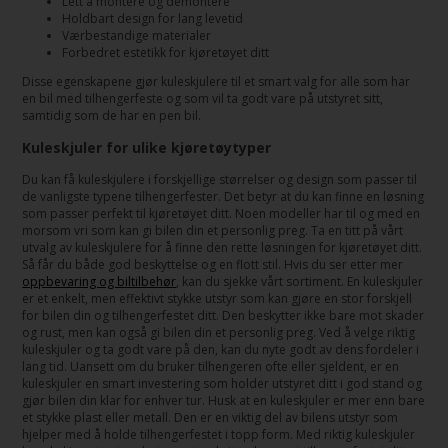
Lett å montere og demontere
Holdbart design for lang levetid
Værbestandige materialer
Forbedret estetikk for kjøretøyet ditt
Disse egenskapene gjør kuleskjulere til et smart valg for alle som har
en bil med tilhengerfeste og som vil ta godt vare på utstyret sitt,
samtidig som de har en pen bil.
Kuleskjuler for ulike kjøretøytyper
Du kan få kuleskjulere i forskjellige størrelser og design som passer til
de vanligste typene tilhengerfester. Det betyr at du kan finne en løsning
som passer perfekt til kjøretøyet ditt. Noen modeller har til og med en
morsom vri som kan gi bilen din et personlig preg. Ta en titt på vårt
utvalg av kuleskjulere for å finne den rette løsningen for kjøretøyet ditt.
Så får du både god beskyttelse og en flott stil. Hvis du ser etter mer
oppbevaring og biltilbehør
, kan du sjekke vårt sortiment. En kuleskjuler
er et enkelt, men effektivt stykke utstyr som kan gjøre en stor forskjell
for bilen din og tilhengerfestet ditt. Den beskytter ikke bare mot skader
og rust, men kan også gi bilen din et personlig preg. Ved å velge riktig
kuleskjuler og ta godt vare på den, kan du nyte godt av dens fordeler i
lang tid. Uansett om du bruker tilhengeren ofte eller sjeldent, er en
kuleskjuler en smart investering som holder utstyret ditt i god stand og
gjør bilen din klar for enhver tur. Husk at en kuleskjuler er mer enn bare
et stykke plast eller metall. Den er en viktig del av bilens utstyr som
hjelper med å holde tilhengerfestet i topp form. Med riktig kuleskjuler