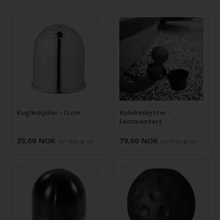
Kugleskjuler - Crom
Kulebeskytter -
Fastmontert
35,00
NOK
79,00
NOK
incl MVA og toll
incl MVA og toll