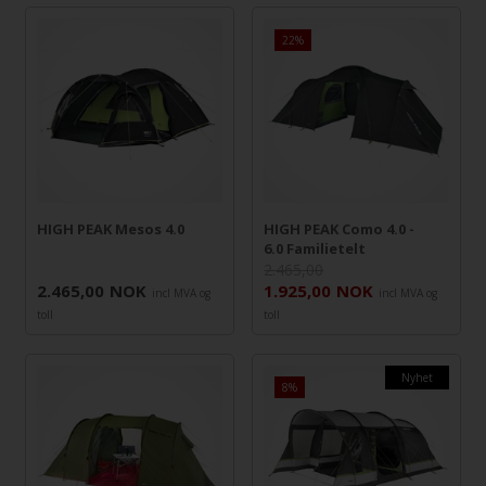
22%
HIGH PEAK Mesos 4.0
HIGH PEAK Como 4.0 -
6.0 Familietelt
2.465,00
2.465,00
NOK
1.925,00
NOK
incl MVA og
incl MVA og
toll
toll
Nyhet
8%