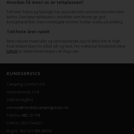
Hvordan få mest ut av teltplassen?
Telt som Tauris og Santiago har separate rom som kan innredes etter
behov. Den høye takhøyden i modeller som Bozen gir god
bevegelsesfrihet, mens innebygde lommer holder orden på småting.
Teltferie året rundt
Med robuste materialer og vannsøyletrykk opp til 4000 mm er High
Peak teltene klare for både vår og høst. For maksimal fleksibilitet tilbyr
lufttelt
en stabil konstruksjon i all slags vær.
KUNDSERVICE
Camping Comfort A/S
Hejreskovvej 11-B
3490 Kvistgård
service@nordiskcampingutstyr.no
Telefon
482 12 119
CVR-nr. DK31744237
Org.nr. 920 121 985 (MVA)