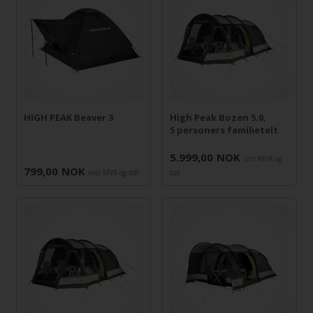
HIGH PEAK Beaver 3
High Peak Bozen 5.0,
5 personers familietelt
5.999,00
NOK
incl MVA og
799,00
NOK
incl MVA og toll
toll