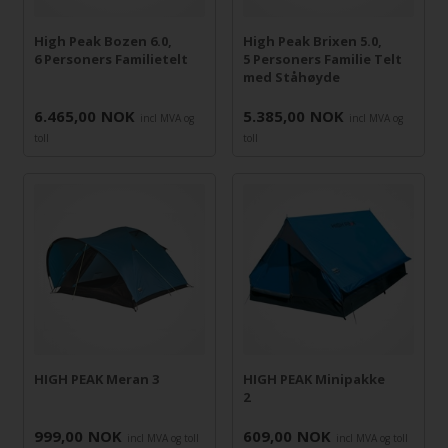
High Peak Bozen 6.0,
High Peak Brixen 5.0,
6 Personers Familietelt
5 Personers Familie Telt
med Ståhøyde
6.465,00
NOK
5.385,00
NOK
incl MVA og
incl MVA og
toll
toll
HIGH PEAK Meran 3
HIGH PEAK Minipakke
2
999,00
NOK
609,00
NOK
incl MVA og toll
incl MVA og toll