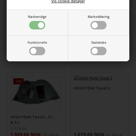
Vis cookie detaljer
Nødvendige
Markedsføring
HIGH PEAK SISKIN 2.0
High Peak Paros 5, 5
LW - 2 Personers
personers familietelt
Lettvektslett
Funktionelle
Statistiske
4.309,00
NOK
1.525,00
NOK
incl MVA og
incl MVA og
toll
toll
10%
HIGH PEAK Texel 3
HIGH PEAK Tessin, 4.1
& 5.1
2.155,00
1.939,00
NOK
1.079,00
NOK
incl MVA og
incl MVA og