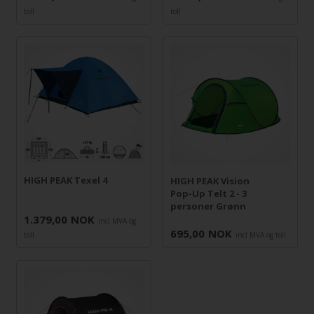
toll
toll
HIGH PEAK Texel 4
HIGH PEAK Vision
Pop-Up Telt 2 - 3
personer Grønn
1.379,00
NOK
incl MVA og
695,00
NOK
toll
incl MVA og toll