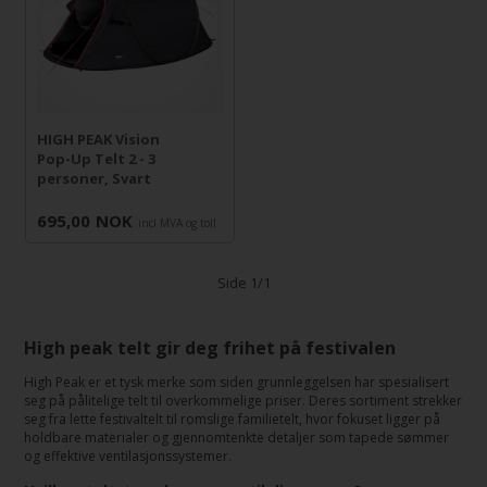
HIGH PEAK Vision
Pop-Up Telt 2 - 3
personer, Svart
695,00
NOK
incl MVA og toll
Side 1/1
High peak telt gir deg frihet på festivalen
High Peak er et tysk merke som siden grunnleggelsen har spesialisert
seg på pålitelige telt til overkommelige priser. Deres sortiment strekker
seg fra lette festivaltelt til romslige familietelt, hvor fokuset ligger på
holdbare materialer og gjennomtenkte detaljer som tapede sømmer
og effektive ventilasjonssystemer.