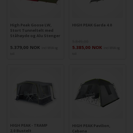
High Peak Goose LW,
HIGH PEAK Garda 4.0
Stort Tunneltelt med
Ståhøyde og Alu Stenger
5.849,00
5.379,00
NOK
5.385,00
NOK
incl MVA og
incl MVA og
toll
toll
HIGH PEAK - TRAMP
HIGH PEAK Pavilion,
2.0 Bustelt
Cabana