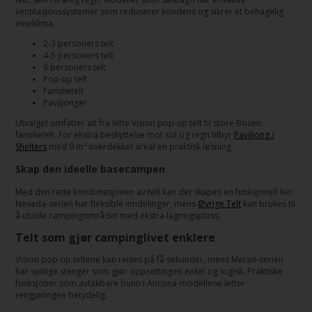
ventilasjonssystemer som reduserer kondens og sikrer et behagelig
inneklima.
2-3 personers telt
4-5 personers telt
6 personers telt
Pop-up telt
Familietelt
Paviljonger
Utvalget omfatter alt fra lette Vision pop-up telt til store Bozen
familietelt. For ekstra beskyttelse mot sol og regn tilbyr
Paviljong /
Shelters
med 9 m² overdekket areal en praktisk løsning.
Skap den ideelle basecampen
Med den rette kombinasjonen av telt kan det skapes en funksjonell leir.
Nevada-serien har fleksible inndelinger, mens
Øvrige Telt
kan brukes til
å utvide campingområdet med ekstra lagringsplass.
Telt som gjør campinglivet enklere
Vision pop-up teltene kan reises på få sekunder, mens Meran-serien
har synlige stenger som gjør oppsettingen enkel og logisk. Praktiske
funksjoner som avtakbare bunn i Ancona-modellene letter
rengjøringen betydelig.