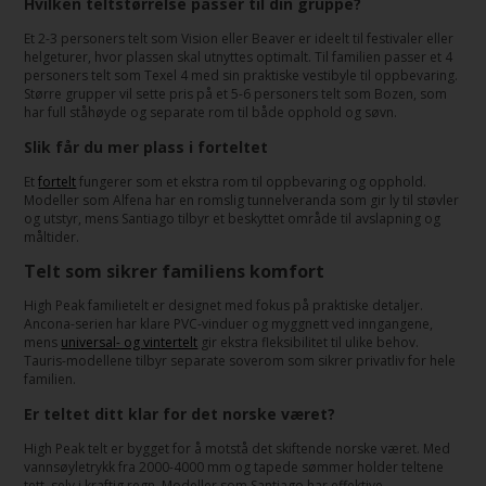
Hvilken teltstørrelse passer til din gruppe?
Et 2-3 personers telt som Vision eller Beaver er ideelt til festivaler eller
helgeturer, hvor plassen skal utnyttes optimalt. Til familien passer et 4
personers telt som Texel 4 med sin praktiske vestibyle til oppbevaring.
Større grupper vil sette pris på et 5-6 personers telt som Bozen, som
har full ståhøyde og separate rom til både opphold og søvn.
Slik får du mer plass i forteltet
Et
fortelt
fungerer som et ekstra rom til oppbevaring og opphold.
Modeller som Alfena har en romslig tunnelveranda som gir ly til støvler
og utstyr, mens Santiago tilbyr et beskyttet område til avslapning og
måltider.
Telt som sikrer familiens komfort
High Peak familietelt er designet med fokus på praktiske detaljer.
Ancona-serien har klare PVC-vinduer og myggnett ved inngangene,
mens
universal- og vintertelt
gir ekstra fleksibilitet til ulike behov.
Tauris-modellene tilbyr separate soverom som sikrer privatliv for hele
familien.
Er teltet ditt klar for det norske været?
High Peak telt er bygget for å motstå det skiftende norske været. Med
vannsøyletrykk fra 2000-4000 mm og tapede sømmer holder teltene
tett, selv i kraftig regn. Modeller som Santiago har effektive