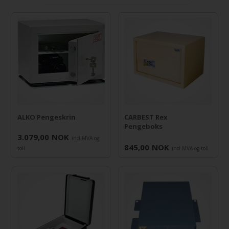
ALKO Pengeskrin
CARBEST Rex
Pengeboks
3.079,00
NOK
incl MVA og
845,00
NOK
toll
incl MVA og toll