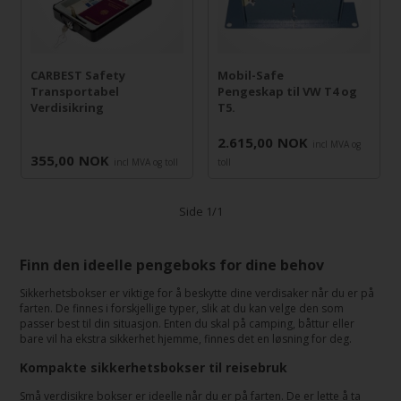
CARBEST Safety
Mobil-Safe
Transportabel
Pengeskap til VW T4 og
Verdisikring
T5.
2.615,00
NOK
incl MVA og
355,00
NOK
incl MVA og toll
toll
Side 1/1
Finn den ideelle pengeboks for dine behov
Sikkerhetsbokser er viktige for å beskytte dine verdisaker når du er på
farten. De finnes i forskjellige typer, slik at du kan velge den som
passer best til din situasjon. Enten du skal på camping, båttur eller
bare vil ha ekstra sikkerhet hjemme, finnes det en løsning for deg.
Kompakte sikkerhetsbokser til reisebruk
Små verdisikre bokser er ideelle når du er på farten. De er lette å ta