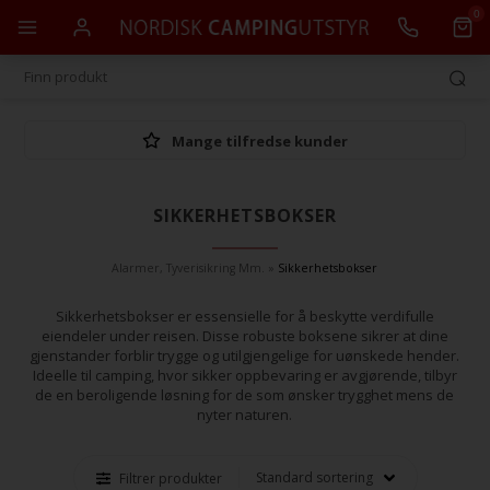
0
Mange tilfredse kunder
SIKKERHETSBOKSER
Alarmer, Tyverisikring Mm.
»
Sikkerhetsbokser
Sikkerhetsbokser er essensielle for å beskytte verdifulle
eiendeler under reisen. Disse robuste boksene sikrer at dine
gjenstander forblir trygge og utilgjengelige for uønskede hender.
Ideelle til camping, hvor sikker oppbevaring er avgjørende, tilbyr
de en beroligende løsning for de som ønsker trygghet mens de
nyter naturen.
Filtrer produkter