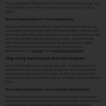
Disse egenskapene hjelper med å holde tingene dine sikre og gjør det
enkelt å holde orden. Tenk over hva du skal bruke boksen til når du
velger.
Monteringsmuligheter for pengebokser
Mange pengebokser kan festes for å gjøre dem enda sikrere. Du kan
ofte montere dem på veggen eller feste dem til møbler. Noen er laget
for å festes i biler eller campingvogner, noe som er smart når du er på
farten. Når du velger hvordan du vil feste boksen, bør du tenke på
både sikkerhet og hvor enkelt det er å få tilgang til den. For ekstra
sikkerhet kan du kombinere pengeboksen din med andre
sikkerhetstiltak som
alarmer
eller
tyverisikring til tilhengere
.
Velg riktig størrelse på sikkerhetsboksen
Du kan få sikkerhetsbokser i mange størrelser, så det finnes noe for
ethvert behov. Når du skal velge en pengeboks, er det viktig å tenke
over hva du vil oppbevare i den og hvor du vil ha den plassert. Med
riktig størrelse kan du oppbevare tingene dine sikkert uten å kaste bort
plass.
Små sikkerhetsbokser til personlige dokumenter
Små pengebokser er gode til ting som pass, kredittkort og kontanter.
De tar ikke mye plass og kan lett gjemmes bort. Du kan ofte bruke dem
i campingvogner, bobiler eller båter. En liten verdisikker boks gir