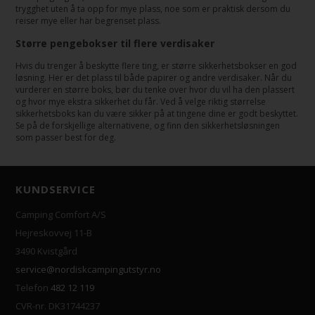
trygghet uten å ta opp for mye plass, noe som er praktisk dersom du
reiser mye eller har begrenset plass.
Større pengebokser til flere verdisaker
Hvis du trenger å beskytte flere ting, er større sikkerhetsbokser en god
løsning. Her er det plass til både papirer og andre verdisaker. Når du
vurderer en større boks, bør du tenke over hvor du vil ha den plassert
og hvor mye ekstra sikkerhet du får. Ved å velge riktig størrelse
sikkerhetsboks kan du være sikker på at tingene dine er godt beskyttet.
Se på de forskjellige alternativene, og finn den sikkerhetsløsningen
som passer best for deg.
KUNDSERVICE
Camping Comfort A/S
Hejreskovvej 11-B
3490 Kvistgård
service@nordiskcampingutstyr.no
Telefon
482 12 119
CVR-nr. DK31744237