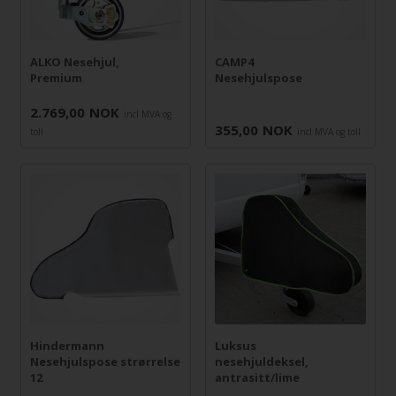
ALKO Nesehjul,
CAMP4
Premium
Nesehjulspose
2.769,00
NOK
incl MVA og
355,00
NOK
toll
incl MVA og toll
Hindermann
Luksus
Nesehjulspose strørrelse
nesehjuldeksel,
12
antrasitt/lime