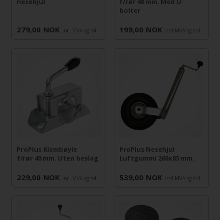
nesehjul
f/rør 48 mm. Med U-
bolter
279,00
NOK
199,00
NOK
incl MVA og toll
incl MVA og toll
ProPlus Klembøyle
ProPlus Nesehjul -
f/rør 48 mm. Uten beslag
Luftgummi 260x85 mm.
229,00
NOK
539,00
NOK
incl MVA og toll
incl MVA og toll