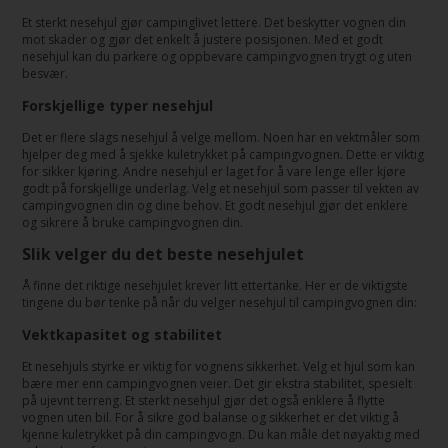
Et sterkt nesehjul gjør campinglivet lettere. Det beskytter vognen din
mot skader og gjør det enkelt å justere posisjonen. Med et godt
nesehjul kan du parkere og oppbevare campingvognen trygt og uten
besvær.
Forskjellige typer nesehjul
Det er flere slags nesehjul å velge mellom. Noen har en vektmåler som
hjelper deg med å sjekke kuletrykket på campingvognen. Dette er viktig
for sikker kjøring. Andre nesehjul er laget for å vare lenge eller kjøre
godt på forskjellige underlag. Velg et nesehjul som passer til vekten av
campingvognen din og dine behov. Et godt nesehjul gjør det enklere
og sikrere å bruke campingvognen din.
Slik velger du det beste nesehjulet
Å finne det riktige nesehjulet krever litt ettertanke. Her er de viktigste
tingene du bør tenke på når du velger nesehjul til campingvognen din:
Vektkapasitet og stabilitet
Et nesehjuls styrke er viktig for vognens sikkerhet. Velg et hjul som kan
bære mer enn campingvognen veier. Det gir ekstra stabilitet, spesielt
på ujevnt terreng. Et sterkt nesehjul gjør det også enklere å flytte
vognen uten bil. For å sikre god balanse og sikkerhet er det viktig å
kjenne kuletrykket på din campingvogn. Du kan måle det nøyaktig med