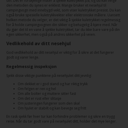
din. Det er forskjellige måter å sjekke kuletrykket på, og du kan velge
den metoden du synes er enklest. Mange bruker et nesehjul til
campingvogn med innebygd vekt, som viser kuletrykket presist. Du kan
også bruke spesielle kuletrykkvekter eller elektroniske målere. Uansett
hvilken metode du velger, er det viktig å sjekke kuletrykket regelmessig
for å holde campingvognen din sikker og behagelig å kjøre med. Når
du gjør det til en vane å sjekke kuletrykket, tar du ikke bare vare på din
egen sikkerhet, men også på andres sikkerhet på veien.
Vedlikehold av ditt nesehjul
God vedlikehold av ditt nesehjul er viktig for å sikre at det fungerer
godt og varer lenge.
Regelmessig inspeksjon
Sjekk disse viktige punktene på nesehjulet ditt jevnlig:
Om dekket er i god stand og har riktig trykk
Om felgen er ren og hel
Om alle bolter og muttere sitter fast
Om det er rust eller slitasje
Om justeringen fungerer som den skal
Om hjulet er stabilt og kan bevege seg fritt
En rask sjekk før hver tur kan forhindre problemer og sikre en trygg
reise. Når du tar godt vare på nesehjulet ditt, holder det mye lenger.