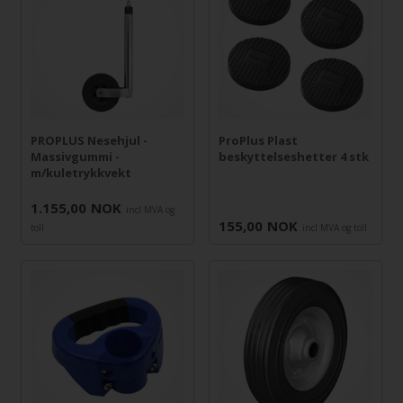
PROPLUS Nesehjul -
ProPlus Plast
Massivgummi -
beskyttelseshetter 4 stk
m/kuletrykkvekt
1.155,00
NOK
incl MVA og
155,00
NOK
toll
incl MVA og toll