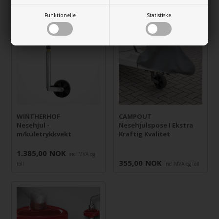
Funktionelle
Statistiske
WINTHERHOF
CAMPOUT
Nesehjul -
Nesehjulspose I Ekstra
m/kuletrykkvekt
Kraftig Kvalitet
1.385,00
NOK
incl MVA og
355,00
NOK
toll
incl MVA og toll