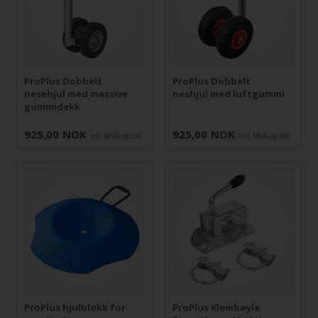
ProPlus Dobbelt
ProPlus Dobbelt
nesehjul med massive
neshjul med luftgummi
gummidekk
925,00
NOK
925,00
NOK
incl MVA og toll
incl MVA og toll
ProPlus hjulblokk for
ProPlus Klembøyle