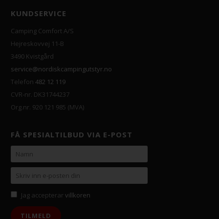
KUNDSERVICE
Camping Comfort A/S
Hejreskovvej 11-B
3490 Kvistgård
service@nordiskcampingutstyr.no
Telefon
482 12 119
CVR-nr. DK31744237
Org.nr. 920 121 985 (MVA)
FÅ SPESIALTILBUD VIA E-POST
Jag accepterar
villkoren