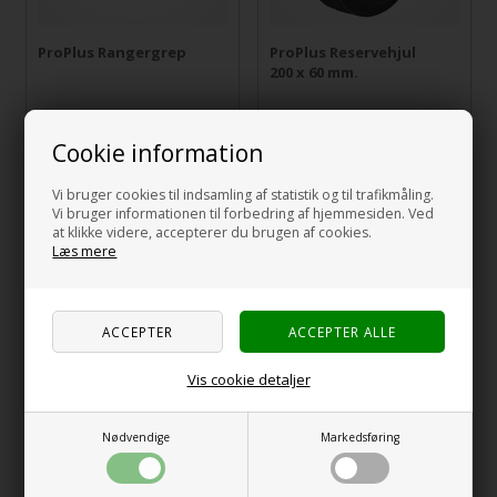
ProPlus Rangergrep
ProPlus Reservehjul
200 x 60 mm.
245,00
NOK
199,00
NOK
incl MVA og toll
incl MVA og toll
Cookie information
Vi bruger cookies til indsamling af statistik og til trafikmåling.
Vi bruger informationen til forbedring af hjemmesiden. Ved
at klikke videre, accepterer du brugen af cookies.
Læs mere
Vis cookie detaljer
Reservehjul 220 x 70
WINTHERHOF
mm. Massivt gummi på
Nesehjul - Luftgummi -
plastikkfelger
m/kuletrykkvekt
Nødvendige
Markedsføring
1.695,00
NOK
incl MVA og
309,00
NOK
incl MVA og toll
toll