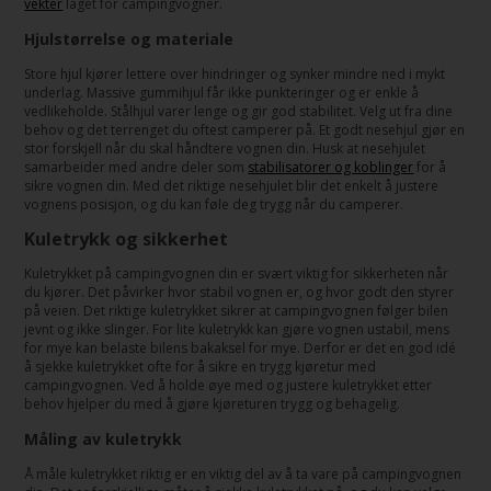
vekter
laget for campingvogner.
Hjulstørrelse og materiale
Store hjul kjører lettere over hindringer og synker mindre ned i mykt
underlag. Massive gummihjul får ikke punkteringer og er enkle å
vedlikeholde. Stålhjul varer lenge og gir god stabilitet. Velg ut fra dine
behov og det terrenget du oftest camperer på. Et godt nesehjul gjør en
stor forskjell når du skal håndtere vognen din. Husk at nesehjulet
samarbeider med andre deler som
stabilisatorer og koblinger
for å
sikre vognen din. Med det riktige nesehjulet blir det enkelt å justere
vognens posisjon, og du kan føle deg trygg når du camperer.
Kuletrykk og sikkerhet
Kuletrykket på campingvognen din er svært viktig for sikkerheten når
du kjører. Det påvirker hvor stabil vognen er, og hvor godt den styrer
på veien. Det riktige kuletrykket sikrer at campingvognen følger bilen
jevnt og ikke slinger. For lite kuletrykk kan gjøre vognen ustabil, mens
for mye kan belaste bilens bakaksel for mye. Derfor er det en god idé
å sjekke kuletrykket ofte for å sikre en trygg kjøretur med
campingvognen. Ved å holde øye med og justere kuletrykket etter
behov hjelper du med å gjøre kjøreturen trygg og behagelig.
Måling av kuletrykk
Å måle kuletrykket riktig er en viktig del av å ta vare på campingvognen