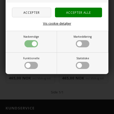
799,00
NOK
519,00
NOK
incl MVA og toll
incl MVA og toll
Vis cookie detaljer
Nødvendige
Markedsføring
Funktionelle
Statistiske
230V Tilkoblingskabel
Dometic Batterivakt
MOBICOOL kjøleboks
12V
465,00
NOK
465,00
NOK
incl MVA og toll
incl MVA og toll
Side 1/1
KUNDSERVICE