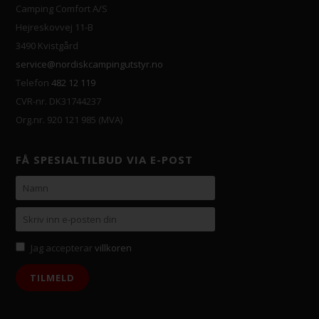
Camping Comfort A/S
Hejreskovvej 11-B
3490 Kvistgård
service@nordiskcampingutstyr.no
Telefon
482 12 119
CVR-nr. DK31744237
Org.nr. 920 121 985 (MVA)
FÅ SPESIALTILBUD VIA E-POST
Jag accepterar
villkoren