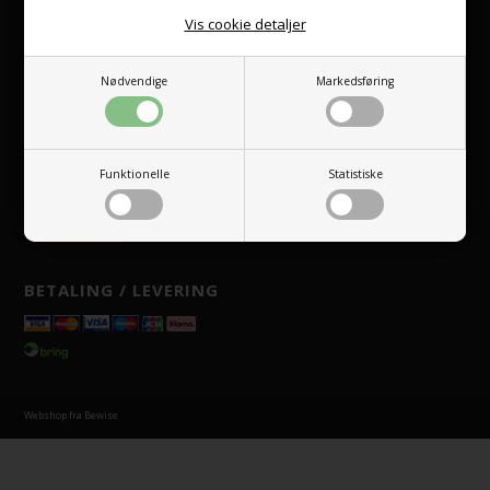
Vis cookie detaljer
FÅ SPESIALTILBUD VIA E-POST
Nødvendige
Markedsføring
Jag accepterar
villkoren
Funktionelle
Statistiske
BETALING / LEVERING
Webshop fra Bewise