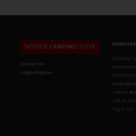
KUNDSER
Camping Co
Kontakt oss
Hejreskovve
Salgsbetingelser
3490 Kvistg
service@nor
Telefon
482
CVR-nr. DK
Org.nr. 920