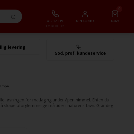
0
482 12 119
MIN KONTO
KURV
Fra kl 10 - 16
llig levering
0,00 NOK
God, prof. kundeservice
amp4
eelle løsningen for matlaging under åpen himmel. Enten du
or å skape uforglemmelige måltider i naturens favn. Gjør deg