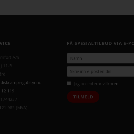
VICE
FÅ SPESIALTILBUD VIA E-P
mfort A/S
j 11-B
ård
diskcampingutstyr.no
Jag accepterar
villkoren
 12 119
31744237
 121 985 (MVA)