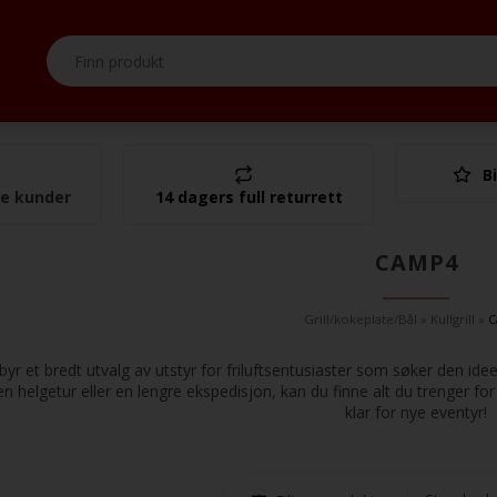
Bi
I alt
se kunder
14 dagers full returrett
CAMP4
Grill/kokeplate/Bål
»
Kullgrill
»
C
byr et bredt utvalg av utstyr for friluftsentusiaster som søker den id
en helgetur eller en lengre ekspedisjon, kan du finne alt du trenger f
klar for nye eventyr!