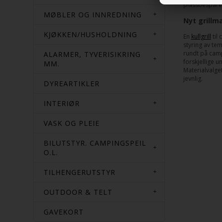
plassbesparend
MØBLER OG INNREDNING
Nyt grillm
KJØKKEN/HUSHOLDNING
En
kullgrill
til
styring av te
rundt på camp
ALARMER, TYVERISIKRING
forskjellige u
MM.
Materialvalge
jevnlig.
DYREARTIKLER
INTERIØR
VASK OG PLEIE
BILUTSTYR. CAMPINGSPEIL
O.L.
TILHENGERUTSTYR
OUTDOOR & TELT
GAVEKORT