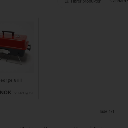
Filtrer produkter
orge Grill
NOK
incl MVA og toll
Side 1/1