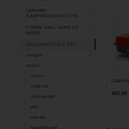
CARAVAN-
/CAMPINGVOGNUTSTYR
STRØM, GASS, VANN OG
VARME
GRILL/KOKEPLATE/BÅL
Gassgrill
Kullgrill
-Camp4
CAMP4 Ge
-Cobb Grill
465,00
-Safire Kul Grill
-BBQ
-Kok>det
-Mangfoldig grill