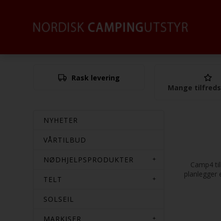
Rask levering
Mange tilfred
NYHETER
VÅRTILBUD
NØDHJELPSPRODUKTER
Camp4 til
planlegger 
TELT
SOLSEIL
MARKISER