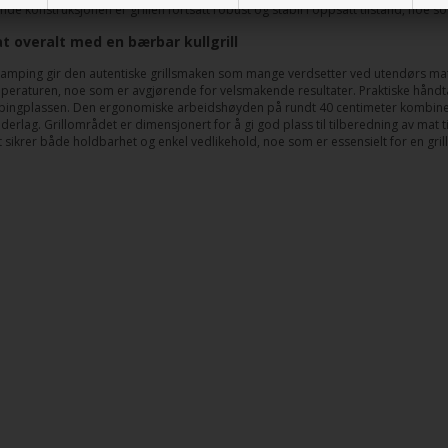
e konstruksjonen er grillen fortsatt robust og stabil i oppsatt tilstand, noe so
at overalt med en bærbar kullgrill
 camping gir den autentiske grillsmaken som mange verdsetter ved utendørs mat
mperaturen, noe som er avgjørende for velsmakende resultater. Praktiske håndtak 
ingplassen. Den ergonomiske arbeidshøyden på rundt 40 centimeter kombinert
nderlag. Grillområdet er dimensjonert for å gi god plass til tilberedning av mat ti
t sikrer både holdbarhet og enkel vedlikehold, noe som er essensielt for en gri