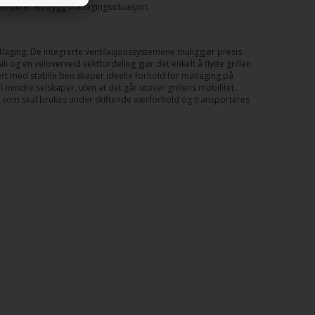
m sikrer en trygg matlagingssituasjon.
laging. De integrerte ventilasjonssystemene muliggjør presis
og en veloverveid vektfordeling gjør det enkelt å flytte grillen
 med stabile ben skaper ideelle forhold for matlaging på
l mindre selskaper, uten at det går utover grillens mobilitet.
ll som skal brukes under skiftende værforhold og transporteres