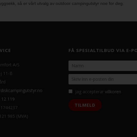
ggsekk, så er vårt utvalg av outdoor campingutstyr noe for deg.
VICE
FÅ SPESIALTILBUD VIA E-P
mfort A/S
j 11-B
ård
diskcampingutstyr.no
Jag accepterar
villkoren
 12 119
31744237
 121 985 (MVA)