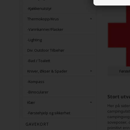
-Kjøkkenutstyr
Thermokopp/Krus
-Vannkanner/Flasker
-Lighting
Div. Outdoor Tilbehør
-Bad / Toalett
Kniver, Økser & Spader
Første
-Kompass
-Binocularer
Stort utv
Klær
Her på siden
campingutsty
-Førstehjelp og sikkerhet
campingvogn.
soveposer, o
GAVEKORT
primitivt en