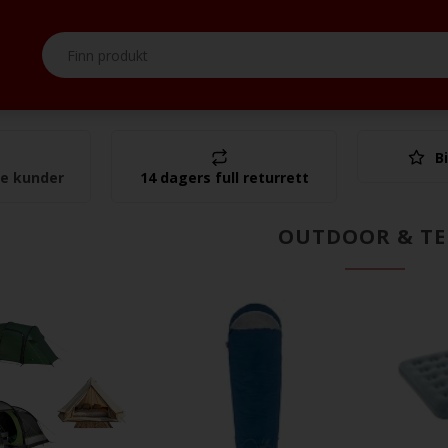
Bi
I alt
se kunder
14 dagers full returrett
OUTDOOR & TE