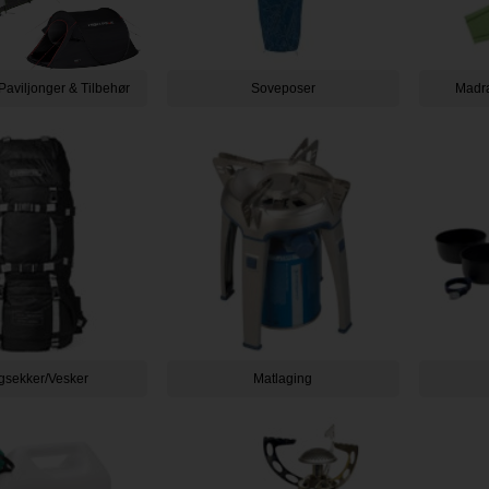
 Paviljonger & Tilbehør
Soveposer
Madra
gsekker/Vesker
Matlaging