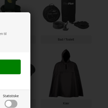
n til
v. Outdoor Tilbehør
Bad / Toalett
Statistiske
Binocularer
Klær