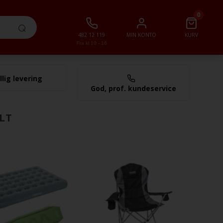
0
482 12 119
MIN KONTO
KURV
Fra kl 10 - 16
llig levering
0,00 NOK
God, prof. kundeservice
LT