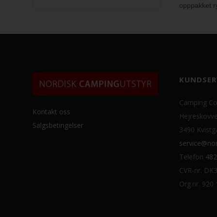
opppakket ry
KUNDSER
Camping Co
Kontakt oss
Hejreskovve
Salgsbetingelser
3490 Kvistg
service@nor
Telefon
482
CVR-nr. DK
Org.nr. 920