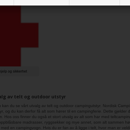
hjelp og sikkerhet
alg av telt og outdoor utstyr
 kan du se vårt utvalg av telt og outdoor campingutstyr. Nordisk Camp
r, og du kan derfor få alt som hører til en campingferie. Dette gjelde
 Hos oss finner du også et stort utvalg av alt som har med teltcamping 
ppblåsbare madrasser, ryggsekker og mye annet, som alt sammen hører t
n med en campingvogn. Hvis du er fan av å ligge i telt, hvor man er veldi