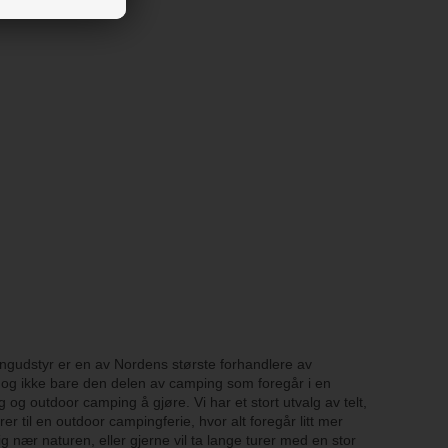
ingudstyr er en av Nordens største forhandlere av
r dog ikke bare den delen av camping som foregår i en
og outdoor camping å gjøre. Vi har et stort utvalg av telt,
il en outdoor campingferie, hvor alt foregår litt mer
g nær naturen, eller gjerne vil ta lange turer med en stor