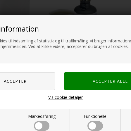
information
ies til indsamling af statistik og til trafikmåling. Vi bruger informatione
 hjemmesiden. Ved at klikke videre, accepterer du brugen af cookies.
kanner/Flasker
Lighting
Di
Vis cookie detaljer
Markedsføring
Funktionelle
, Økser & Spader
Kompass