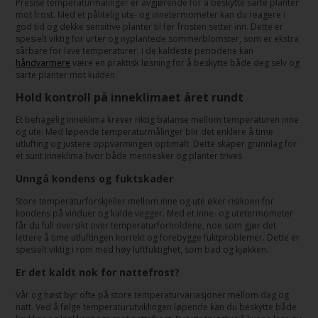
Presise temperaturmålinger er avgjørende for å beskytte sarte planter
mot frost. Med et pålitelig ute- og innetermometer kan du reagere i
god tid og dekke sensitive planter til før frosten setter inn. Dette er
spesielt viktig for urter og nyplantede sommerblomster, som er ekstra
sårbare for lave temperaturer. I de kaldeste periodene kan
håndvarmere
være en praktisk løsning for å beskytte både deg selv og
sarte planter mot kulden.
Hold kontroll på inneklimaet året rundt
Et behagelig inneklima krever riktig balanse mellom temperaturen inne
og ute. Med løpende temperaturmålinger blir det enklere å time
utlufting og justere oppvarmingen optimalt. Dette skaper grunnlag for
et sunt inneklima hvor både mennesker og planter trives.
Unngå kondens og fuktskader
Store temperaturforskjeller mellom inne og ute øker risikoen for
kondens på vinduer og kalde vegger. Med et inne- og utetermometer
får du full oversikt over temperaturforholdene, noe som gjør det
lettere å time utluftingen korrekt og forebygge fuktproblemer. Dette er
spesielt viktig i rom med høy luftfuktighet, som bad og kjøkken.
Er det kaldt nok for nattefrost?
Vår og høst byr ofte på store temperaturvariasjoner mellom dag og
natt. Ved å følge temperaturutviklingen løpende kan du beskytte både