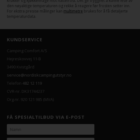
krukker og kjøkkenhage mot nattefrost. Det gir trygghet å kunne lese av
den nøyaktige temperaturen og rekke å reagere før frosten setter inn.
For ekstra presise målinger kan
multimetre
brukes for å få detaljerte
temperaturdata.
KUNDSERVICE
Camping Comfort A/S
Hejreskovvej 11-B
3490 Kvistgård
service@nordiskcampingutstyr.no
Telefon
482 12 119
CVR-nr. DK31744237
Org.nr. 920 121 985 (MVA)
FÅ SPESIALTILBUD VIA E-POST