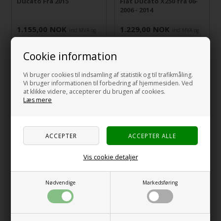
Ducato Fra 2015
Fiat Ducato X250 fra 06-
2006 - 2014
1.155,00
NOK
1.229,00
NOK
incl MVA og
incl MVA og
toll
toll
Cookie information
Vi bruger cookies til indsamling af statistik og til trafikmåling.
Vi bruger informationen til forbedring af hjemmesiden. Ved
at klikke videre, accepterer du brugen af cookies.
Læs mere
Vis cookie detaljer
ProPlus
HINDERMANN
Vinduesisoleringssett til
Termoforheng til høye
Fiat Ducato X290 fra 2014
bakdører.
Nødvendige
Markedsføring
1.229,00
NOK
4.309,00
NOK
incl MVA og
incl MVA og
toll
toll