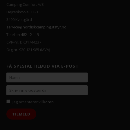
Camping Comfort A/S
Hejreskovvej 11-B
3490 Kvistgård
service@nordiskcampingutstyr.no
Telefon
482 12 119
CVR-nr. DK31744237
Org.nr. 920 121 985 (MVA)
FÅ SPESIALTILBUD VIA E-POST
Jag accepterar
villkoren