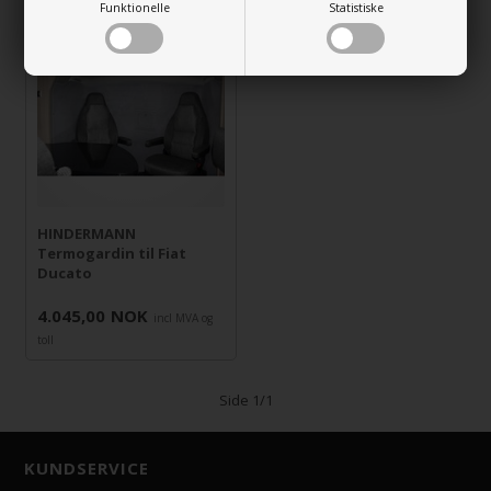
Funktionelle
Statistiske
HINDERMANN
Termogardin til Fiat
Ducato
4.045,00
NOK
incl MVA og
toll
Side 1/1
KUNDSERVICE