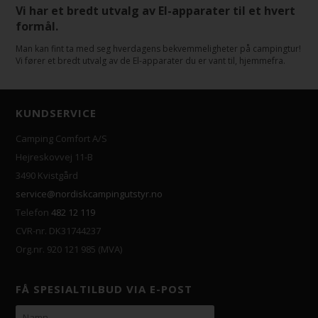
Vi har et bredt utvalg av El-apparater til et hvert
formål.
Man kan fint ta med seg hverdagens bekvemmeligheter på campingtur!
Vi fører et bredt utvalg av de El-apparater du er vant til, hjemmefra.
KUNDSERVICE
Camping Comfort A/S
Hejreskovvej 11-B
3490 Kvistgård
service@nordiskcampingutstyr.no
Telefon
482 12 119
CVR-nr. DK31744237
Org.nr. 920 121 985 (MVA)
FÅ SPESIALTILBUD VIA E-POST