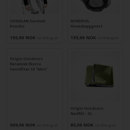
COGHLAN Survival
NORDPOL
Poncho
Hovedmyggnett
155,00
NOK
155,00
NOK
incl MVA og toll
incl MVA og toll
Origin Outdoors
Keramisk Ekstra
Vannfilter til "Mini"
Origin Outdoors
Nødfilt - XL
509,00
NOK
85,00
NOK
incl MVA og toll
incl MVA og toll