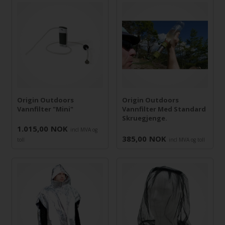
Origin Outdoors
Origin Outdoors
Vannfilter "Mini"
Vannfilter Med Standard
Skruegjenge.
1.015,00
NOK
incl MVA og
385,00
NOK
toll
incl MVA og toll