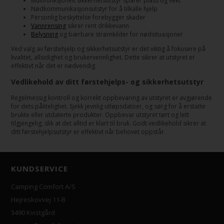
Multifunksjonelt sikkerhetsutstyr sparer plass og vekt
Nødkommunikasjonsutstyr for å tilkalle hjelp
Personlig beskyttelse forebygger skader
Vannrensing
sikrer rent drikkevann
Belysning
og bærbare strømkilder for nødsituasjoner
Ved valg av førstehjelp og sikkerhetsutstyr er det viktig å fokusere på
kvalitet, allsidighet og brukervennlighet. Dette sikrer at utstyret er
effektivt når det er nødvendig.
Vedlikehold av ditt førstehjelps- og sikkerhetsutstyr
Regelmessig kontroll og korrekt oppbevaring av utstyret er avgjørende
for dets pålitelighet. Sjekk jevnlig utløpsdatoer, og sørg for å erstatte
brukte eller utdaterte produkter. Oppbevar utstyret tørt og lett
tilgjengelig, slik at det alltid er klart til bruk. Godt vedlikehold sikrer at
ditt førstehjelpsutstyr er effektivt når behovet oppstår.
KUNDSERVICE
Camping Comfort A/S
Hejreskovvej 11-B
3490 Kvistgård