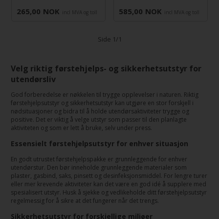
265,00
NOK
585,00
NOK
incl MVA og toll
incl MVA og toll
Side 1/1
Velg riktig førstehjelps- og sikkerhetsutstyr for
utendørsliv
God forberedelse er nøkkelen til trygge opplevelser i naturen. Riktig
førstehjelpsutstyr og sikkerhetsutstyr kan utgjøre en stor forskjell i
nødsituasjoner og bidra til å holde utendørsaktiviteter trygge og
positive. Det er viktig å velge utstyr som passer til den planlagte
aktiviteten og som er lett å bruke, selv under press.
Essensielt førstehjelpsutstyr for enhver situasjon
En godt utrustet førstehjelpspakke er grunnleggende for enhver
utendørstur. Den bør inneholde grunnleggende materialer som
plaster, gasbind, saks, pinsett og desinfeksjonsmiddel. For lengre turer
eller mer krevende aktiviteter kan det være en god idé å supplere med
spesialisert utstyr. Husk å sjekke og vedlikeholde ditt førstehjelpsutstyr
regelmessig for å sikre at det fungerer når det trengs.
Sikkerhetsutstyr for forskjellige miljøer