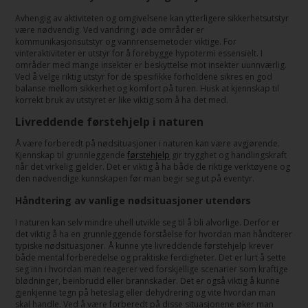
Avhengig av aktiviteten og omgivelsene kan ytterligere sikkerhetsutstyr
være nødvendig. Ved vandring i øde områder er
kommunikasjonsutstyr og vannrensemetoder viktige. For
vinteraktiviteter er utstyr for å forebygge hypotermi essensielt. I
områder med mange insekter er beskyttelse mot insekter uunnværlig.
Ved å velge riktig utstyr for de spesifikke forholdene sikres en god
balanse mellom sikkerhet og komfort på turen. Husk at kjennskap til
korrekt bruk av utstyret er like viktig som å ha det med.
Livreddende førstehjelp i naturen
Å være forberedt på nødsituasjoner i naturen kan være avgjørende.
Kjennskap til grunnleggende
førstehjelp
gir trygghet og handlingskraft
når det virkelig gjelder. Det er viktig å ha både de riktige verktøyene og
den nødvendige kunnskapen før man begir seg ut på eventyr.
Håndtering av vanlige nødsituasjoner utendørs
I naturen kan selv mindre uhell utvikle seg til å bli alvorlige. Derfor er
det viktig å ha en grunnleggende forståelse for hvordan man håndterer
typiske nødsituasjoner. Å kunne yte livreddende førstehjelp krever
både mental forberedelse og praktiske ferdigheter. Det er lurt å sette
seg inn i hvordan man reagerer ved forskjellige scenarier som kraftige
blødninger, beinbrudd eller brannskader. Det er også viktig å kunne
gjenkjenne tegn på heteslag eller dehydrering og vite hvordan man
skal handle. Ved å være forberedt på disse situasjonene øker man