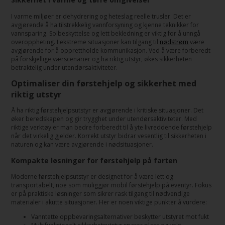
I varme miljøer er dehydrering og heteslag reelle trusler. Det er
avgjørende å ha tilstrekkelig vannforsyning og kjenne teknikker for
vannsparing. Solbeskyttelse og lett bekledning er viktig for å unngå
overoppheting. I ekstreme situasjoner kan tilgang til
nødstrøm
være
avgjørende for å opprettholde kommunikasjon. Ved å være forberedt
på forskjellige værscenarier og ha riktig utstyr, økes sikkerheten
betraktelig under utendørsaktiviteter.
Optimaliser din førstehjelp og sikkerhet med
riktig utstyr
Å ha riktig førstehjelpsutstyr er avgjørende i kritiske situasjoner. Det
øker beredskapen og gir trygghet under utendørsaktiviteter. Med
riktige verktøy er man bedre forberedt til å yte livreddende førstehjelp
når det virkelig gjelder. Korrekt utstyr bidrar vesentlig til sikkerheten i
naturen og kan være avgjørende i nødsituasjoner.
Kompakte løsninger for førstehjelp på farten
Moderne førstehjelpsutstyr er designet for å være lett og
transportabelt, noe som muliggjør mobil førstehjelp på eventyr. Fokus
er på praktiske løsninger som sikrer rask tilgang til nødvendige
materialer i akutte situasjoner. Her er noen viktige punkter å vurdere:
Vanntette oppbevaringsalternativer beskytter utstyret mot fukt