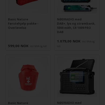
Basic Nature
NØDRADIO med
Førstehjelp pakke -
DAB+, lys og strømbank,
Overlevelse
5000 mAh, CR 1009 PRO
DAB
1.079,00
NOK
incl MVA og
599,00
NOK
incl MVA og toll
toll
NØDRADIO med
Basic Nature