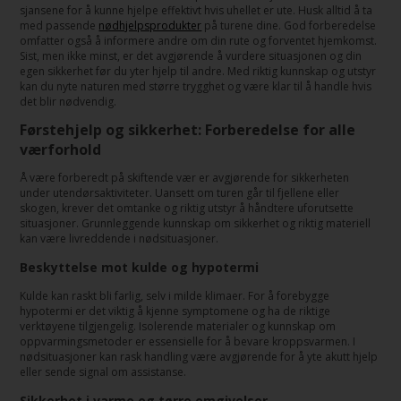
sjansene for å kunne hjelpe effektivt hvis uhellet er ute. Husk alltid å ta
med passende
nødhjelpsprodukter
på turene dine. God forberedelse
omfatter også å informere andre om din rute og forventet hjemkomst.
Sist, men ikke minst, er det avgjørende å vurdere situasjonen og din
egen sikkerhet før du yter hjelp til andre. Med riktig kunnskap og utstyr
kan du nyte naturen med større trygghet og være klar til å handle hvis
det blir nødvendig.
Førstehjelp og sikkerhet: Forberedelse for alle
værforhold
Å være forberedt på skiftende vær er avgjørende for sikkerheten
under utendørsaktiviteter. Uansett om turen går til fjellene eller
skogen, krever det omtanke og riktig utstyr å håndtere uforutsette
situasjoner. Grunnleggende kunnskap om sikkerhet og riktig materiell
kan være livreddende i nødsituasjoner.
Beskyttelse mot kulde og hypotermi
Kulde kan raskt bli farlig, selv i milde klimaer. For å forebygge
hypotermi er det viktig å kjenne symptomene og ha de riktige
verktøyene tilgjengelig. Isolerende materialer og kunnskap om
oppvarmingsmetoder er essensielle for å bevare kroppsvarmen. I
nødsituasjoner kan rask handling være avgjørende for å yte akutt hjelp
eller sende signal om assistanse.
Sikkerhet i varme og tørre omgivelser