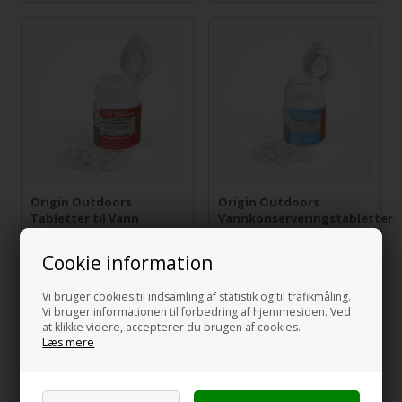
Origin Outdoors
Origin Outdoors
Tabletter til Vann
Vannkonserveringstabletter
desinfeksjon og Vann
konservering
Cookie information
369,00
NOK
339,00
NOK
incl MVA og toll
incl MVA og toll
Vi bruger cookies til indsamling af statistik og til trafikmåling.
Vi bruger informationen til forbedring af hjemmesiden. Ved
at klikke videre, accepterer du brugen af cookies.
Læs mere