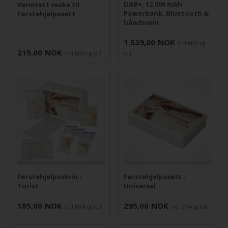
DAB+, 12.000 mAh
Vanntett veske til
Powerbank, Bluetooth &
Førstehjelpssett
håndsveiv.
1.539,00
NOK
incl MVA og
215,00
NOK
incl MVA og toll
toll
Førstehjelpsskrin -
Førstehjelpssett -
Turist
Universal
185,00
NOK
295,00
NOK
incl MVA og toll
incl MVA og toll