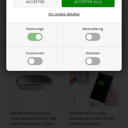
Vis cookie detaljer
Nødvendige
Markedsføring
ProPlus Nødfilt
Førstehjelpsskrin
65,00
NOK
229,00
NOK
incl MVA og toll
incl MVA og toll
Funktionelle
Statistiske
Nyhet
Nyhet
ORIGIN OUTDOORS
ORIGIN OUTDOORS 3 i
Håndvarmer Med 10.000
1 Håndvarmer Med 5.000
mAh Powerbank
mAh Powerbank - Slank