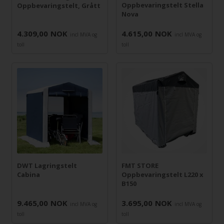
Oppbevaringstelt Stella
Oppbevaringstelt, Grått
Nova
4.309,00
NOK
4.615,00
NOK
incl MVA og
incl MVA og
toll
toll
DWT Lagringstelt
FMT STORE
Cabina
Oppbevaringstelt L220 x
B150
9.465,00
NOK
3.695,00
NOK
incl MVA og
incl MVA og
toll
toll