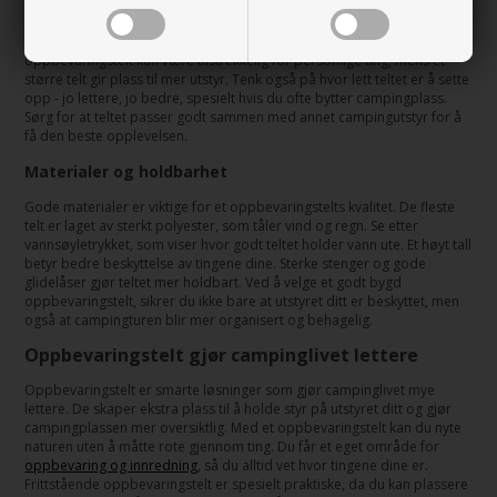
Når du skal velge et oppbevaringstelt, er det viktig å tenke over hva du
har bruk for. Tenk på hvor mye plass du trenger til utstyret ditt. Et lite
oppbevaringstelt kan være tilstrekkelig for personlige ting, mens et
større telt gir plass til mer utstyr. Tenk også på hvor lett teltet er å sette
opp - jo lettere, jo bedre, spesielt hvis du ofte bytter campingplass.
Sørg for at teltet passer godt sammen med annet campingutstyr for å
få den beste opplevelsen.
Materialer og holdbarhet
Gode materialer er viktige for et oppbevaringstelts kvalitet. De fleste
telt er laget av sterkt polyester, som tåler vind og regn. Se etter
vannsøyletrykket, som viser hvor godt teltet holder vann ute. Et høyt tall
betyr bedre beskyttelse av tingene dine. Sterke stenger og gode
glidelåser gjør teltet mer holdbart. Ved å velge et godt bygd
oppbevaringstelt, sikrer du ikke bare at utstyret ditt er beskyttet, men
også at campingturen blir mer organisert og behagelig.
Oppbevaringstelt gjør campinglivet lettere
Oppbevaringstelt er smarte løsninger som gjør campinglivet mye
lettere. De skaper ekstra plass til å holde styr på utstyret ditt og gjør
campingplassen mer oversiktlig. Med et oppbevaringstelt kan du nyte
naturen uten å måtte rote gjennom ting. Du får et eget område for
oppbevaring og innredning
, så du alltid vet hvor tingene dine er.
Frittstående oppbevaringstelt er spesielt praktiske, da du kan plassere