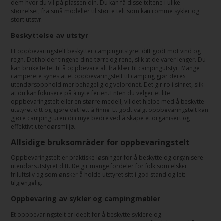
dem hvor du vil på plassen din. Du kan få disse teltene i ulike
størrelser, fra små modeller til større telt som kan romme sykler og
stort utstyr.
Beskyttelse av utstyr
Et oppbevaringstelt beskytter campingutstyret ditt godt mot vind og
regn. Det holder tingene dine tørre og rene, slik at de varer lenger. Du
kan bruke teltet til å oppbevare alt fra klær til campingutstyr. Mange
camperere synes at et oppbevaringstelt til camping gjør deres
utendørsopphold mer behagelig og velordnet. Det gir ro i sinnet, slik
at du kan fokusere på å nyte ferien. Enten du velger et lite
oppbevaringstelt eller en større modell, vil det hjelpe med å beskytte
utstyret ditt og gjøre det lett å finne. Et godt valgt oppbevaringstelt kan
gjøre campingturen din mye bedre ved å skape et organisert og
effektivt utendørsmiljø.
Allsidige bruksområder for oppbevaringstelt
Oppbevaringstelt er praktiske løsninger for å beskytte og organisere
utendørsutstyret ditt. De gir mange fordeler for folk som elsker
friluftsliv og som ønsker å holde utstyret sitt i god stand og lett
tilgjengelig.
Oppbevaring av sykler og campingmøbler
Et oppbevaringstelt er ideelt for å beskytte syklene og