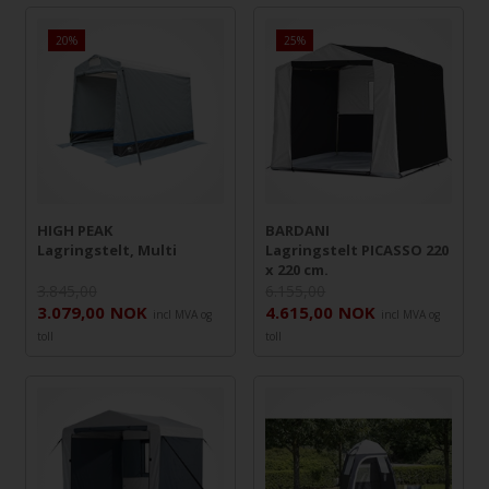
20%
25%
HIGH PEAK
BARDANI
Lagringstelt, Multi
Lagringstelt PICASSO 220
x 220 cm.
3.845,00
6.155,00
3.079,00
NOK
4.615,00
NOK
incl MVA og
incl MVA og
toll
toll