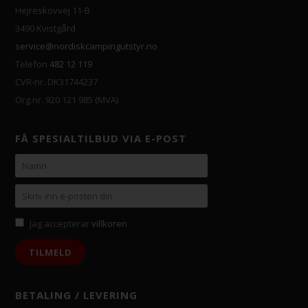
Hejreskovvej 11-B
3490 Kvistgård
service@nordiskcampingutstyr.no
Telefon
482 12 119
CVR-nr. DK31744237
Org.nr. 920 121 985 (MVA)
FÅ SPESIALTILBUD VIA E-POST
Jag accepterar
villkoren
BETALING / LEVERING