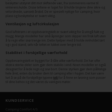
beskytter utstyret ditt mot skiftende vær, fra sommerens varme til
vinterens kulde. Disse teltene er laget for å holde tingene dine sikre og
velordnede, uansett årstid. De er spesielt nyttige for camping, hvor
plass og beskyttelse er svært viktig.
Ventilasjon og luftcirkulasjon
God luftstrøm i et oppbevaringstelt er svært viktig for å unngå fukt og
mugg. Mange modeller har små åpninger som slipper inn frisk luft uten
å la regn eller snø trenge inn. Dette hjelper med å holde innholdet tørt
og i god stand, selv når teltet er lukket over lengre tid.
Stabilitet i forskjellige værforhold
Oppbevaringstelt er bygget for å tåle ulike værforhold. De har ofte
ekstra sterke deler som gjør dem stabile i vind. Noen modeller er også
designet for å lede regn og snø bort. Denne styrken gjør dem pålitelige
hele året, enten du bruker dem til camping eller i hagen. Det kan være
lurt å se på de forskjellige typene
telt
for å finne en løsning som passer
til dine behov og det været du vanligvis møter.
KUNDSERVICE
Camping Comfort A/S