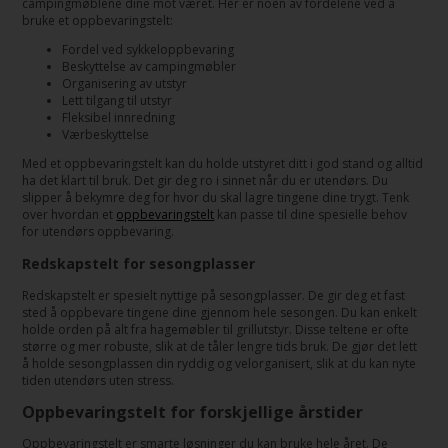
campingmøblene dine mot været. Her er noen av fordelene ved å
bruke et oppbevaringstelt:
Fordel ved sykkeloppbevaring
Beskyttelse av campingmøbler
Organisering av utstyr
Lett tilgang til utstyr
Fleksibel innredning
Værbeskyttelse
Med et oppbevaringstelt kan du holde utstyret ditt i god stand og alltid
ha det klart til bruk. Det gir deg ro i sinnet når du er utendørs. Du
slipper å bekymre deg for hvor du skal lagre tingene dine trygt. Tenk
over hvordan et
oppbevaringstelt
kan passe til dine spesielle behov
for utendørs oppbevaring.
Redskapstelt for sesongplasser
Redskapstelt er spesielt nyttige på sesongplasser. De gir deg et fast
sted å oppbevare tingene dine gjennom hele sesongen. Du kan enkelt
holde orden på alt fra hagemøbler til grillutstyr. Disse teltene er ofte
større og mer robuste, slik at de tåler lengre tids bruk. De gjør det lett
å holde sesongplassen din ryddig og velorganisert, slik at du kan nyte
tiden utendørs uten stress.
Oppbevaringstelt for forskjellige årstider
Oppbevaringstelt er smarte løsninger du kan bruke hele året. De