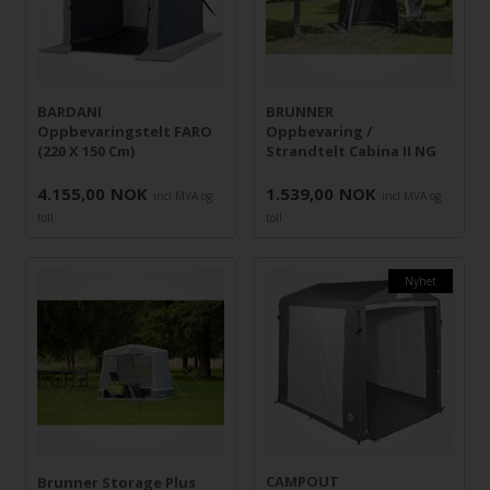
BARDANI
BRUNNER
Oppbevaringstelt FARO
Oppbevaring /
(220 X 150 Cm)
Strandtelt Cabina II NG
4.155,00
NOK
1.539,00
NOK
incl MVA og
incl MVA og
toll
toll
Nyhet
CAMPOUT
Brunner Storage Plus