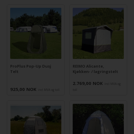
ProPlus Pop-Up Dusj
REIMO Alicante,
Telt
Kjøkken- / lagringstelt
2.769,00
NOK
incl MVA og
925,00
NOK
incl MVA og toll
toll