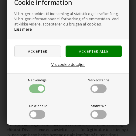
Cookie information
campingturene dine, uten å bekymre deg for toalettets tilstand.
Vi bruger cookies til indsamling af statistik og til trafikmåling.
Hvorfor velge et fresh-up kit?
Vi bruger informationen til forbedring af hjemmesiden. Ved
Et fresh-up kit er en smart investering for enhver campist. Det forlenger
at klikke videre, accepterer du brugen af cookies.
ikke bare levetiden på campingtoalettet ditt, men gjør også rengjøring
Læs mere
og vedlikehold til en lek. Ved å bruke et fresh-up kit regelmessig holder
du toalettet ditt i toppform, noe som er nøkkelen til en behagelig
campingtur. Du slipper for ubehagelige lukter og kan nyte turen med
ro i sjelen, vel vitende om at toalettet ditt er friskt og hygienisk.
Komponenter i et fresh-up-kit
Vis cookie detaljer
Et typisk Thetford fresh-up kit inneholder alt du trenger for å gi
campingtoalettet ditt en makeover. Vanligvis får du et nytt toalettsete
og en ny avfallstank, som er lette å installere. Noen kit-versjoner
Nødvendige
Markedsføring
kommer til og med med hjul på avfallstanken, slik at du enkelt kan
transportere den. Alle delene i settet samarbeider om å gi toalettet ditt
en frisk start og forbedre den totale campingopplevelsen din. Ta en titt
på de forskjellige alternativene og finn den perfekte løsningen for
campingtoalettet ditt.
Funktionelle
Statistiske
Slik fornyer du campingtoalettet ditt
Å fornye campingtoalettet ditt med et fresh-up kit er både enkelt og
effektivt. Disse settene er spesielt designet for å gi brukte toaletter nytt
liv, noe som betyr bedre hygiene og økt komfort på turene dine i