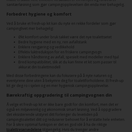
sanitærløsning som gjør campingopplevelsen din enda mer behagelig.
Forbedret hygiene og komfort
Ved å bruke et fresh-up kit kan du nyte en rekke fordeler som gjør
campinglivet mer behagelig:
Økt komfort under bruk takket være det nye toalettsetet
Bedre hygiene med en ny, ren avfallstank
Enklere rengjøring og vedlikehold
Effektiv luktreduksjon for en friskere campingvogn
Enklere håndtering av avfall, spesielt med modeller med hjul
Bred kompatibilitet, slik at du kan finne et kit som passer til
akkurat din toalettmodell
Med disse forbedringene kan du fokusere på å nyte naturen og
eventyrene dine uten å bekymre deg for toalettforholdene. Et fresh-up
kit gir deg ro i sjelen og en mer hygienisk campingopplevelse.
Bærekraftig oppgradering til campingvognen din
Å velge et fresh-up kit er ikke bare godt for din komfort, men det er
også en miljøvennlig og økonomisk smart løsning. Ved å oppgradere
det eksisterende utstyret ditt forlenger du levetiden på
campingtoalettet ditt og reduserer behovet for å erstatte hele enheten.
For å sikre optimal funksjon er det en god idé å ha de riktige
toalettreservedelene
tilgjengelig. Hvis du trenger andre