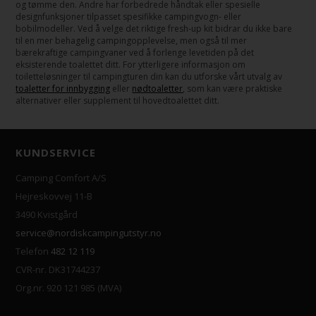
og tømme den. Andre har forbedrede håndtak eller spesielle
designfunksjoner tilpasset spesifikke campingvogn- eller
bobilmodeller. Ved å velge det riktige fresh-up kit bidrar du ikke bare
til en mer behagelig campingopplevelse, men også til mer
bærekraftige campingvaner ved å forlenge levetiden på det
eksisterende toalettet ditt. For ytterligere informasjon om
toiletteløsninger til campingturen din kan du utforske vårt utvalg av
toaletter for innbygging
eller
nødtoaletter
, som kan være praktiske
alternativer eller supplement til hovedtoalettet ditt.
KUNDSERVICE
Camping Comfort A/S
Hejreskovvej 11-B
3490 Kvistgård
service@nordiskcampingutstyr.no
Telefon
482 12 119
CVR-nr. DK31744237
Org.nr. 920 121 985 (MVA)