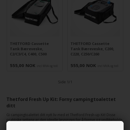
THETFORD Cassette
THETFORD Cassette
Tank Bæreveske,
Tank Bæreveske, C200,
C2/C3/C4, C400, C500
C220, C250/C260
555,00
NOK
555,00
NOK
incl MVA og toll
incl MVA og toll
Side 1/1
Thetford Fresh Up Kit: Forny campingtoalettet
ditt
Gi campingtoalettet ditt nytt liv med et Thetford Fresh-up Kit! Disse
praktiske settene er den ideelle løsningen for å fornye og vedlikeholde
toalettet ditt, slik at du alltid er klar for nye eventyr i naturen. Med et
Fresh-up Kit kan du enkelt forbedre hygienen og komforten på