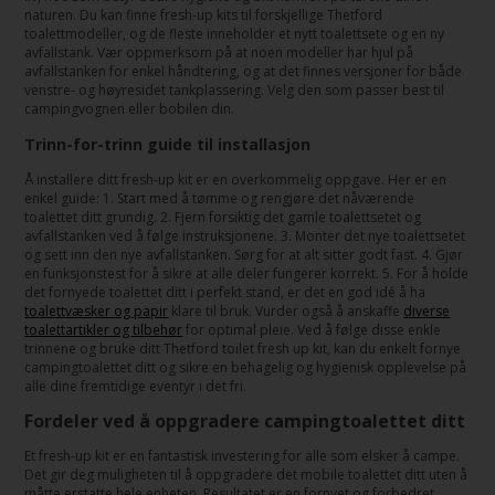
naturen. Du kan finne fresh-up kits til forskjellige Thetford
toalettmodeller, og de fleste inneholder et nytt toalettsete og en ny
avfallstank. Vær oppmerksom på at noen modeller har hjul på
avfallstanken for enkel håndtering, og at det finnes versjoner for både
venstre- og høyresidet tankplassering. Velg den som passer best til
campingvognen eller bobilen din.
Trinn-for-trinn guide til installasjon
Å installere ditt fresh-up kit er en overkommelig oppgave. Her er en
enkel guide: 1. Start med å tømme og rengjøre det nåværende
toalettet ditt grundig. 2. Fjern forsiktig det gamle toalettsetet og
avfallstanken ved å følge instruksjonene. 3. Monter det nye toalettsetet
og sett inn den nye avfallstanken. Sørg for at alt sitter godt fast. 4. Gjør
en funksjonstest for å sikre at alle deler fungerer korrekt. 5. For å holde
det fornyede toalettet ditt i perfekt stand, er det en god idé å ha
toalettvæsker og papir
klare til bruk. Vurder også å anskaffe
diverse
toalettartikler og tilbehør
for optimal pleie. Ved å følge disse enkle
trinnene og bruke ditt Thetford toilet fresh up kit, kan du enkelt fornye
campingtoalettet ditt og sikre en behagelig og hygienisk opplevelse på
alle dine fremtidige eventyr i det fri.
Fordeler ved å oppgradere campingtoalettet ditt
Et fresh-up kit er en fantastisk investering for alle som elsker å campe.
Det gir deg muligheten til å oppgradere det mobile toalettet ditt uten å
måtte erstatte hele enheten. Resultatet er en fornyet og forbedret