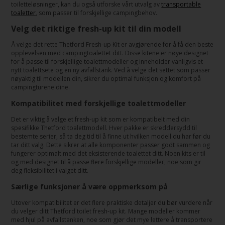
toiletteløsninger, kan du også utforske vårt utvalg av
transportable
toaletter
, som passer til forskjellige campingbehov.
Velg det riktige fresh-up kit til din modell
Å velge det rette Thetford Fresh-up Kit er avgjørende for å få den beste
opplevelsen med campingtoalettet ditt. Disse kitene er nøye designet
for å passe til forskjellige toalettmodeller og inneholder vanligvis et
nytt toalettsete og en ny avfallstank. Ved å velge det settet som passer
nøyaktig til modellen din, sikrer du optimal funksjon og komfort på
campingturene dine.
Kompatibilitet med forskjellige toalettmodeller
Det er viktig å velge et fresh-up kit som er kompatibelt med din
spesifikke Thetford toalettmodell. Hver pakke er skreddersydd til
bestemte serier, så ta deg tid til å finne ut hvilken modell du har før du
tar ditt valg. Dette sikrer at alle komponenter passer godt sammen og
fungerer optimalt med det eksisterende toalettet ditt. Noen kits er til
og med designet til å passe flere forskjellige modeller, noe som gir
deg fleksibilitet i valget ditt.
Særlige funksjoner å være oppmerksom på
Utover kompatibilitet er det flere praktiske detaljer du bør vurdere når
du velger ditt Thetford toilet fresh-up kit. Mange modeller kommer
med hjul på avfallstanken, noe som gjør det mye lettere å transportere