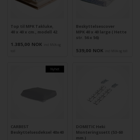
Top til MPK Takluke,
Beskyttelsescover
40 x 40 x cm., modell 42
MPK 40 x 40 large ( Hette
str. 56 x 56)
1.385,00
NOK
incl MVA og
539,00
NOK
toll
incl MVA og toll
Nyhet
CARBEST
DOMETIC Heki
Beskyttelsesdeksel 40x40
Monteringssett (53-60
mm.)