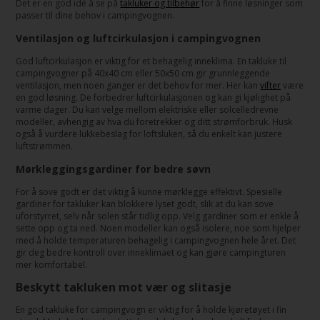
Det er en god idé å se på
takluker og tilbehør
for å finne løsninger som
passer til dine behov i campingvognen.
Ventilasjon og luftcirkulasjon i campingvognen
God luftcirkulasjon er viktig for et behagelig inneklima. En takluke til
campingvogner på 40x40 cm eller 50x50 cm gir grunnleggende
ventilasjon, men noen ganger er det behov for mer. Her kan
vifter
være
en god løsning. De forbedrer luftcirkulasjonen og kan gi kjølighet på
varme dager. Du kan velge mellom elektriske eller solcelledrevne
modeller, avhengig av hva du foretrekker og ditt strømforbruk. Husk
også å vurdere lukkebeslag for loftsluken, så du enkelt kan justere
luftstrømmen.
Mørkleggingsgardiner for bedre søvn
For å sove godt er det viktig å kunne mørklegge effektivt. Spesielle
gardiner for takluker kan blokkere lyset godt, slik at du kan sove
uforstyrret, selv når solen står tidlig opp. Velg gardiner som er enkle å
sette opp og ta ned. Noen modeller kan også isolere, noe som hjelper
med å holde temperaturen behagelig i campingvognen hele året. Det
gir deg bedre kontroll over inneklimaet og kan gjøre campingturen
mer komfortabel.
Beskytt takluken mot vær og slitasje
En god takluke for campingvogn er viktig for å holde kjøretøyet i fin