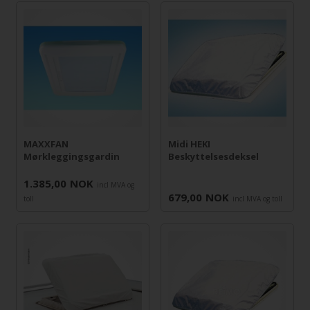
MAXXFAN
Midi HEKI
Mørkleggingsgardin
Beskyttelsesdeksel
1.385,00
NOK
incl MVA og
679,00
NOK
toll
incl MVA og toll