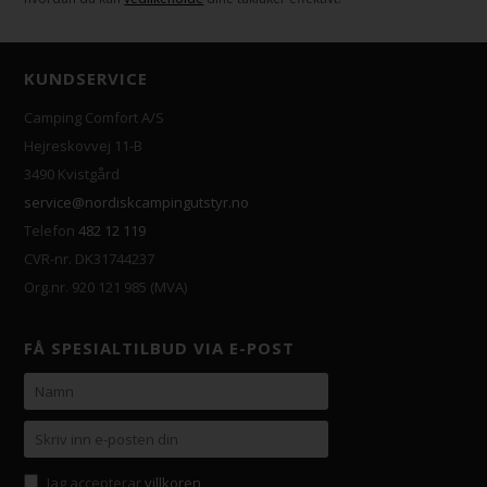
KUNDSERVICE
Camping Comfort A/S
Hejreskovvej 11-B
3490 Kvistgård
service@nordiskcampingutstyr.no
Telefon
482 12 119
CVR-nr. DK31744237
Org.nr. 920 121 985 (MVA)
FÅ SPESIALTILBUD VIA E-POST
Jag accepterar
villkoren