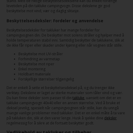
stand. Med de riktige beskyttelsesdekslene kan du enkelt forlenge
levetiden på din takluke campingvogn. Disse dekslene gir god
beskyttelse mot vind, vær og daglig slitasje.
Beskyttelsesdeksler: Fordeler og anvendelse
Beskyttelsesdeksler for takluker har mange fordeler for
campingvognen din. De beskytter mot solens stråler og hjelper med å
holde temperaturen stabil inni. Samtidig beskytter de taklukene, slik at
de ikke får riper eller skader under kjøring eller når vognen står stille.
Beskyttelse mot UV-stråler
Forhindring av varmetap
Beskyttelse mot riper
Enkel montering
Holdbart materiale
Forskjellige størrelser tilgjengelig
Det er enkelt å sette et beskyttelsesdeksel på, og du trenger ikke
verktøy. Dekslene er laget av sterke materialer som tåler vind og vær.
Du kan finne deksler som passer til din
takluke
, uansett om det er en
takluke campingvogn 40x40 eller en annen størrelse. Ved å bruke et
deksel jevnlig, spesielt når campingvognen står stille, kan du unngå
mange vanlige problemer med takluker. Det er en enkel måte å ta vare
på takluken din, slik at den varer lenge. Husk å sjekke dine
deksler
regelmessig for å sikre at de fortsatt beskytter godt.
Vedlikehold av takluker og tilbehør