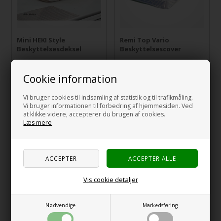
Mini HEKI Style
Remi Top Vario
Beskyttelsesdeksel
Beskyttelsescover
615,00
NOK
385,00
NOK
incl MVA og toll
incl MVA og toll
Cookie information
Vi bruger cookies til indsamling af statistik og til trafikmåling.
Vi bruger informationen til forbedring af hjemmesiden. Ved
at klikke videre, accepterer du brugen af cookies.
Læs mere
Vis cookie detaljer
SIKA Remover 208
THULE
Spray
Monteringssett for
Takluke
Nødvendige
Markedsføring