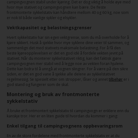
campingvognen stabil under kjøring. Det er dog viktig å holde øye med
hvor mye stativet og campingvognen kan bære. De fleste
frontmonterte sykkelstativ kan håndtere mellom 40 og 60 kg, noe som
er nok til både vanlige sykler og elsykler.
Vektkapasitet og belastningsgrenser
Hvert sykkelstativ har sin egen vektgrense, som du må overholde for å
kjøre sikkert. Husk å sjekke hvor mye syklene dine veier til sammen, og
sammenlign det med stativets maksimale belastning. For å få den
beste kjøreopplevelsen er det en god idé å fordele vekten jevnt på
stativet. Når du monterer sykkelstativet riktig, kan det faktisk gjøre
campingvognen mer stabil ved å legge noe av vekten foran hjulene.
Dette kan bidra til å unngå at vognen slingrer. For å være på den sikre
siden, er det en god vane å sjekke alle delene av sykkelstativet
regelmessig. Se spesielt etter om stropper, låser og annet
tilbehør
er i
god stand og fungerer som de skal.
Montering og bruk av frontmonterte
sykkelstativ
Å bruke et frontmontert sykkelstativ til campingvogn er enklere enn du
kanskje tror. Her er en liten guide til hvordan du kommer i gang:
Enkel tilgang til campingvognens oppbevaringsrom
En av de store fordelene med frontmonterte sykkelstativ er at du