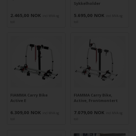
Sykkelholder
2.465,00
NOK
5.695,00
NOK
incl MVA og
incl MVA og
toll
toll
FIAMMA Carry Bike
FIAMMA Carry Bike,
Active E
Active, Frontmontert
6.309,00
NOK
7.079,00
NOK
incl MVA og
incl MVA og
toll
toll