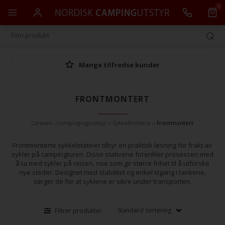
0
Mange tilfredse kunder
FRONTMONTERT
Caravan- /campingvognutstyr
»
Sykkelholdere
»
Frontmontert
Frontmonterte sykkelstativer tilbyr en praktisk løsning for frakt av
sykler på campingturen. Disse stativene forenkler prosessen med
å ta med sykler på reisen, noe som gir større frihet til å utforske
nye steder. Designet med stabilitet og enkel tilgang i tankene,
sørger de for at syklene er sikre under transporten.
Filtrer produkter