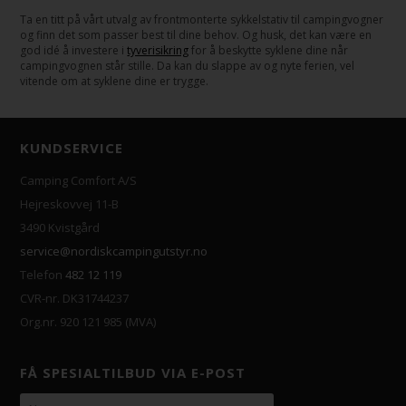
Ta en titt på vårt utvalg av frontmonterte sykkelstativ til campingvogner
og finn det som passer best til dine behov. Og husk, det kan være en
god idé å investere i
tyverisikring
for å beskytte syklene dine når
campingvognen står stille. Da kan du slappe av og nyte ferien, vel
vitende om at syklene dine er trygge.
KUNDSERVICE
Camping Comfort A/S
Hejreskovvej 11-B
3490 Kvistgård
service@nordiskcampingutstyr.no
Telefon
482 12 119
CVR-nr. DK31744237
Org.nr. 920 121 985 (MVA)
FÅ SPESIALTILBUD VIA E-POST