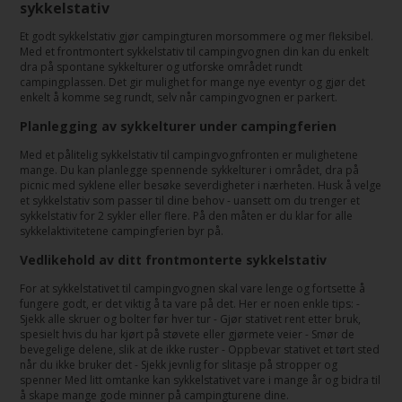
sykkelstativ
Et godt sykkelstativ gjør campingturen morsommere og mer fleksibel.
Med et frontmontert sykkelstativ til campingvognen din kan du enkelt
dra på spontane sykkelturer og utforske området rundt
campingplassen. Det gir mulighet for mange nye eventyr og gjør det
enkelt å komme seg rundt, selv når campingvognen er parkert.
Planlegging av sykkelturer under campingferien
Med et pålitelig sykkelstativ til campingvognfronten er mulighetene
mange. Du kan planlegge spennende sykkelturer i området, dra på
picnic med syklene eller besøke severdigheter i nærheten. Husk å velge
et sykkelstativ som passer til dine behov - uansett om du trenger et
sykkelstativ for 2 sykler eller flere. På den måten er du klar for alle
sykkelaktivitetene campingferien byr på.
Vedlikehold av ditt frontmonterte sykkelstativ
For at sykkelstativet til campingvognen skal vare lenge og fortsette å
fungere godt, er det viktig å ta vare på det. Her er noen enkle tips: -
Sjekk alle skruer og bolter før hver tur - Gjør stativet rent etter bruk,
spesielt hvis du har kjørt på støvete eller gjørmete veier - Smør de
bevegelige delene, slik at de ikke ruster - Oppbevar stativet et tørt sted
når du ikke bruker det - Sjekk jevnlig for slitasje på stropper og
spenner Med litt omtanke kan sykkelstativet vare i mange år og bidra til
å skape mange gode minner på campingturene dine.