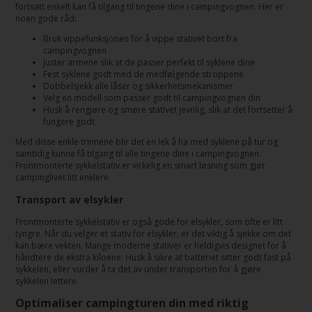
fortsatt enkelt kan få tilgang til tingene dine i campingvognen. Her er
noen gode råd:
Bruk vippefunksjonen for å vippe stativet bort fra
campingvognen
Juster armene slik at de passer perfekt til syklene dine
Fest syklene godt med de medfølgende stroppene
Dobbelsjekk alle låser og sikkerhetsmekanismer
Velg en modell som passer godt til campingvognen din
Husk å rengjøre og smøre stativet jevnlig, slik at det fortsetter å
fungere godt
Med disse enkle trinnene blir det en lek å ha med syklene på tur og
samtidig kunne få tilgang til alle tingene dine i campingvognen.
Frontmonterte sykkelstativ er virkelig en smart løsning som gjør
campinglivet litt enklere.
Transport av elsykler
Frontmonterte sykkelstativ er også gode for elsykler, som ofte er litt
tyngre. Når du velger et stativ for elsykler, er det viktig å sjekke om det
kan bære vekten. Mange moderne stativer er heldigvis designet for å
håndtere de ekstra kiloene. Husk å sikre at batteriet sitter godt fast på
sykkelen, eller vurder å ta det av under transporten for å gjøre
sykkelen lettere.
Optimaliser campingturen din med riktig