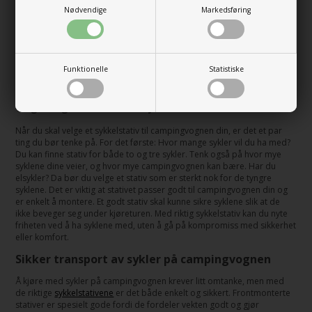
Det er mange gode grunner til å velge et frontmontert sykkelstativ til
Nødvendige
Markedsføring
campingvognen din. For det første er de superenkle å bruke. Du kan
raskt laste syklene av og på, noe som gjør spontane sykkelturer til en
lek. Dessuten bidrar de til å fordele vekten jevnt på campingvognen,
slik at kjøreturen blir mer stabil og komfortabel. Mange modeller kan til
og med vippes, slik at du fortsatt kan nå gasstanken og andre
Funktionelle
Statistiske
oppbevaringsrom. Det beste er at de ikke gjør campingvognen lengre,
slik at du fortsatt kan manøvrere lett og ubesværet.
Velg riktig frontmontert sykkelstativ
Når du skal velge et sykkelstativ til campingvognen din, er det et par
ting du bør tenke på. For det første: Hvor mange sykler vil du ha med?
Du kan finne stativ for både to og tre sykler. Tenk også på hvor mye
syklene dine veier, og hvor mye campingvognen kan bære. Har du
elsykler? Da bør du velge et stativ som er sterkt nok for de tyngre
syklene. Det er viktig at stativet passer godt til campingvognen din og
er enkelt å montere. Et godt stativ skal kunne sikre syklene slik at de
ikke beveger seg under kjøreturen. Med riktig sykkelstativ kan du nyte
friheten ved å ha syklene med, uten å gå på kompromiss med sikkerhet
eller komfort.
Sikker transport av sykler på campingvognen
Å kjøre med sykler på campingvognen krever litt omtanke, men med
de riktige
sykkelstativene
er det både enkelt og sikkert. Frontmonterte
stativer er spesielt gode fordi de fordeler vekten godt og gjør