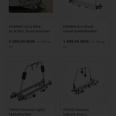
FIAMMA Carry Bike,
FIAMMA Eco Black
XL A PRO, frontmontert
Diesel Sykkelholder
5.385,00
NOK
1.999,00
NOK
incl MVA og
incl MVA og
toll
toll
THULE Caravan Light,
THULE Caravan
Sykkelholder
Superb Short,