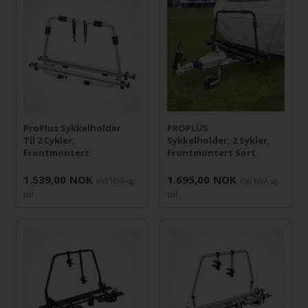
ProPlus Sykkelholder
PROPLUS
Til 2 Cykler,
Sykkelholder, 2 Sykler,
Frontmontert
Frontmontert Sort
1.539,00
NOK
1.695,00
NOK
incl MVA og
incl MVA og
toll
toll