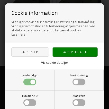
Cookie information
Vi bruger cookies til indsamling af statistik og til trafikmåling.
Vi bruger informationen til forbedring af hjemmesiden. Ved
Easy Camp - Leka
Easy Camp - Leka
at klikke videre, accepterer du brugen af cookies.
Twin 6
Twin 8 Speidertelt
Læs mere
4.619,00
5.769,00
3.999,00
NOK
4.925,00
NOK
incl MVA og
incl MVA og
toll
toll
Side 1/1
Vis cookie detaljer
KUNDSERVICE
Nødvendige
Markedsføring
Camping Comfort A/S
Hejreskovvej 11-B
3490 Kvistgård
Funktionelle
Statistiske
service@nordiskcampingutstyr.no
Telefon
482 12 119