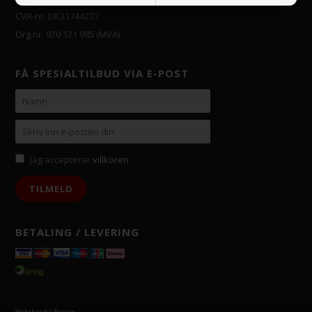
CVR-nr. DK31744237
Org.nr. 920 121 985 (MVA)
FÅ SPESIALTILBUD VIA E-POST
Jag accepterar
villkoren
BETALING / LEVERING
Webshop fra Bewise