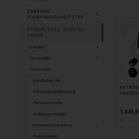
CARAVAN-
/CAMPINGVOGNUTSTYR
STRØM, GASS, VANN OG
VARME
El-artikler
Gassartikler
Vannartikler
-Vandhaner Mv
KATADYN
-Håndvask/Kjøkkenvask
Vannfil
-Ferskvannstank
1.845,0
-Avløpsvanntanker
toll
Varmtvannsberedere
-Vannpumper