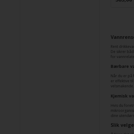
Vannrense
Rent drikkevan
De sikrer både
for vannrela
Bærbare va
Når du er på f
er effektive t
velsmakende.
Kjemisk va
Hvis du foret
mikroorganisme
dine utendørs
Slik velg