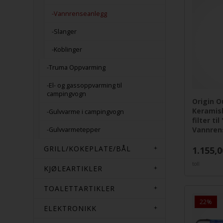
-Vannrenseanlegg
-Slanger
-Koblinger
-Truma Oppvarming
-El- og gassoppvarming til
campingvogn
Origin O
Keramis
-Gulvvarme i campingvogn
filter til
Vannren
-Gulvvarmetepper
GRILL/KOKEPLATE/BÅL
1.155,0
toll
KJØLEARTIKLER
TOALETTARTIKLER
22%
ELEKTRONIKK