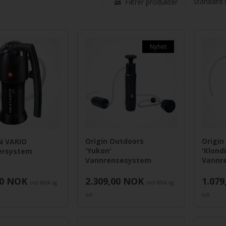
Filtrer produkter
Nyhet
Origin Outdoors
Origin
 VARIO
'Yukon'
'Klond
tersystem
Vannrensesystem
Vannr
0
NOK
2.309,00
NOK
1.079
incl MVA og
incl MVA og
toll
toll