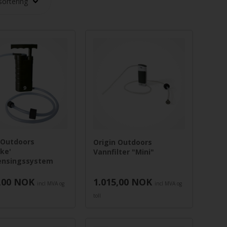
 Outdoors
Origin Outdoors
ike'
Vannfilter "Mini"
ensingssystem
,00
NOK
1.015,00
NOK
incl MVA og
incl MVA og
toll