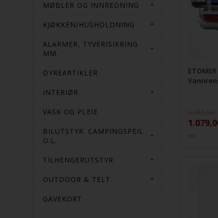
MØBLER OG INNREDNING
KJØKKEN/HUSHOLDNING
ALARMER, TYVERISIKRING
MM.
ETOMER
DYREARTIKLER
Vannren
INTERIØR
VASK OG PLEIE
1.385,00
1.079,0
BILUTSTYR. CAMPINGSPEIL
toll
O.L.
TILHENGERUTSTYR
OUTDOOR & TELT
GAVEKORT