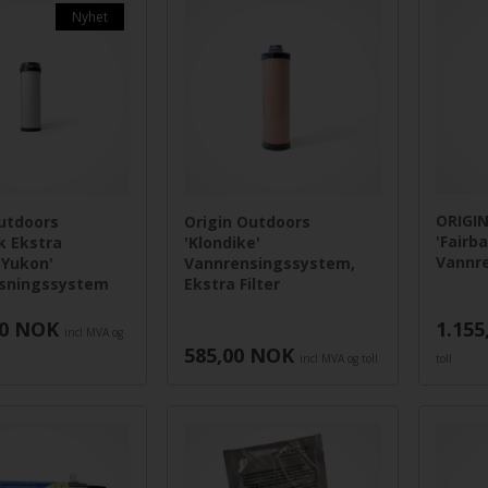
Nyhet
ORIGI
utdoors
Origin Outdoors
'Fairb
k Ekstra
'Klondike'
Vannr
 'Yukon'
Vannrensingssystem,
sningssystem
Ekstra Filter
0
NOK
1.155
incl MVA og
585,00
NOK
incl MVA og toll
toll