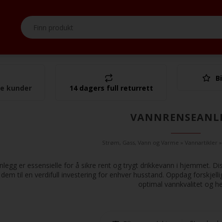
Bi
I alt
se kunder
14 dagers full returrett
VANNRENSEANL
Strøm, Gass, Vann og Varme
»
Vannartikler
legg er essensielle for å sikre rent og trygt drikkevann i hjemmet. 
dem til en verdifull investering for enhver husstand. Oppdag forskjell
optimal vannkvalitet og he