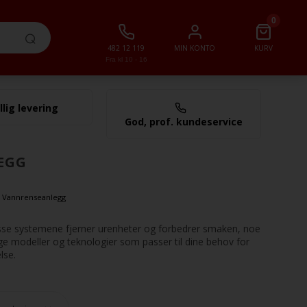
0
482 12 119
MIN KONTO
KURV
Fra kl 10 - 16
llig levering
0,00 NOK
God, prof. kundeservice
EGG
»
Vannrenseanlegg
Disse systemene fjerner urenheter og forbedrer smaken, noe
ige modeller og teknologier som passer til dine behov for
lse.