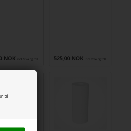
0
NOK
525,00
NOK
incl MVA og toll
incl MVA og toll
n til