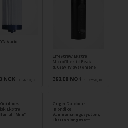
YN Vario
LifeStraw Ekstra
Microfilter til Peak
& Gravity systemene
0
NOK
369,00
NOK
incl MVA og toll
incl MVA og toll
 Outdoors
Origin Outdoors
isk Ekstra
'Klondike'
ter til "Mini"
Vannrensningssystem,
Ekstra slangesett