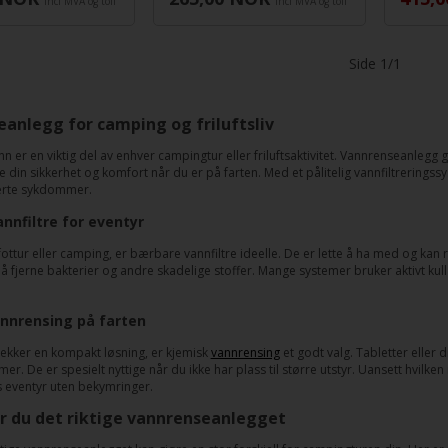
incl MVA og toll
incl MVA og toll
Side 1/1
anlegg for camping og friluftsliv
n er en viktig del av enhver campingtur eller friluftsaktivitet. Vannrenseanlegg
 din sikkerhet og komfort når du er på farten. Med et pålitelig vannfiltreringssy
terte sykdommer.
nnfiltre for eventyr
ottur eller camping, er bærbare vannfiltre ideelle. De er lette å ha med og kan 
il å fjerne bakterier og andre skadelige stoffer. Mange systemer bruker aktivt ku
nnrensing på farten
rekker en kompakt løsning, er kjemisk
vannrensing
et godt valg. Tabletter eller 
r. De er spesielt nyttige når du ikke har plass til større utstyr. Uansett hvilken
 eventyr uten bekymringer.
er du det riktige vannrenseanlegget