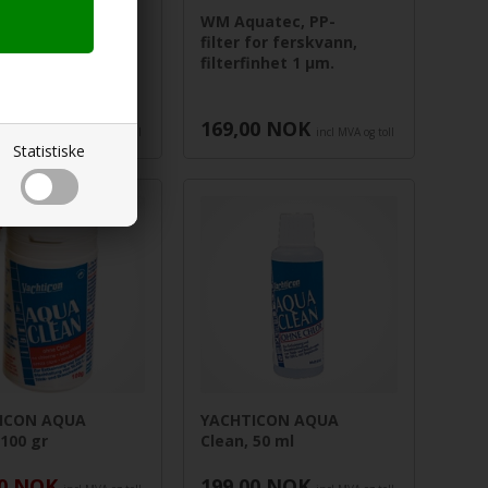
uatec,
WM Aquatec, PP-
annsfilter for
filter for ferskvann,
lasjon
filterfinhet 1 µm.
0
NOK
169,00
NOK
incl MVA og toll
incl MVA og toll
Statistiske
ICON AQUA
YACHTICON AQUA
 100 gr
Clean, 50 ml
0
NOK
199,00
NOK