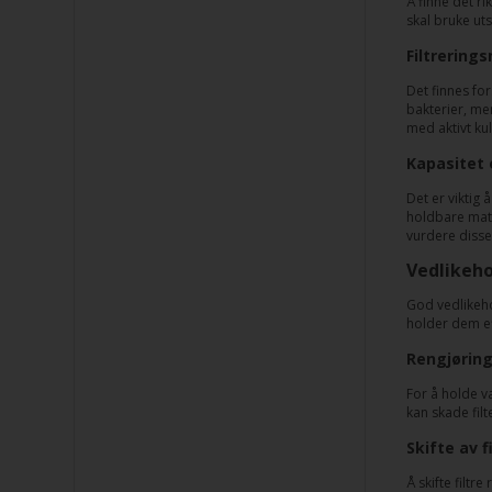
Å finne det r
skal bruke uts
Filtrering
Det finnes for
bakterier, me
med aktivt ku
Kapasitet 
Det er viktig 
holdbare mater
vurdere disse
Vedlikeho
God vedlikehol
holder dem eff
Rengjørin
For å holde va
kan skade filt
Skifte av f
Å skifte filt