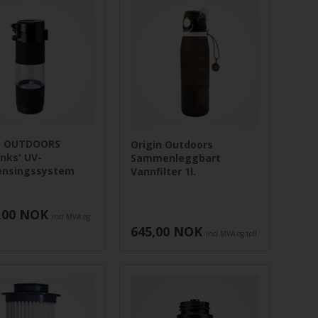
N OUTDOORS
Origin Outdoors
anks' UV-
Sammenleggbart
ensingssystem
Vannfilter 1l.
,00
NOK
incl MVA og
645,00
NOK
incl MVA og toll