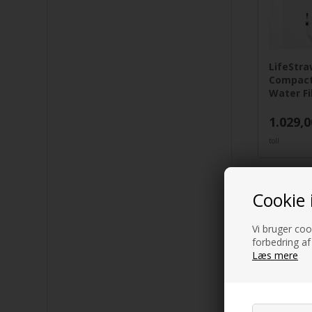
LifeStr
Compact
Water Fi
1.029,0
toll
Cookie 
Vi bruger cook
forbedring af
Læs mere