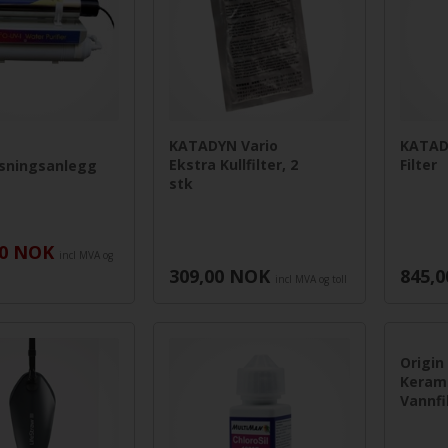
KATADYN Vario
KATAD
Ekstra Kullfilter, 2
Filter
sningsanlegg
stk
0
NOK
incl MVA og
309,00
NOK
845,0
incl MVA og toll
Origin
Keram
Vannfil