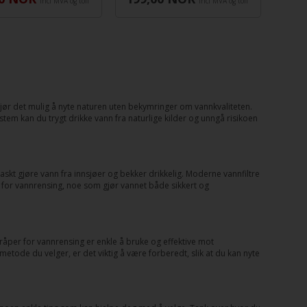
incl MVA og toll
incl MVA og toll
 gjør det mulig å nyte naturen uten bekymringer om vannkvaliteten.
stem kan du trygt drikke vann fra naturlige kilder og unngå risikoen
raskt gjøre vann fra innsjøer og bekker drikkelig. Moderne vannfiltre
ll for vannrensing, noe som gjør vannet både sikkert og
dråper for vannrensing er enkle å bruke og effektive mot
 metode du velger, er det viktig å være forberedt, slik at du kan nyte