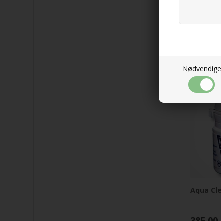
Origin O
Tablette
desinfe
konserv
369,00
Nødvendige
Aqua Cle
385,00