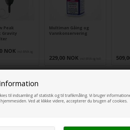
aw Peak
Multiman Gåing og
 Gravity
Vannkonservering
lter
0
NOK
incl MVA og
229,00
NOK
509,0
incl MVA og toll
information
ies til indsamling af statistik og til trafikmåling. Vi bruger informatione
 hjemmesiden. Ved at klikke videre, accepterer du brugen af cookies.