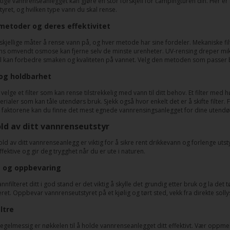
iktige vannrenseanlegget kan gjøre en stor forskjell for campingturen din. Her 
tyret, og hvilken type vann du skal rense.
smetoder og deres effektivitet
skjellige måter å rense vann på, og hver metode har sine fordeler. Mekaniske filtr
ns omvendt osmose kan fjerne selv de minste urenheter. UV-rensing dreper mikr
ll kan forbedre smaken og kvaliteten på vannet. Velg den metoden som passer be
og holdbarhet
å velge et filter som kan rense tilstrekkelig med vann til ditt behov. Et filter med 
ialer som kan tåle utendørs bruk. Sjekk også hvor enkelt det er å skifte filter. 
 faktorene kan du finne det mest egnede vannrensingsanlegget for dine utendø
ld av ditt vannrenseutstyr
d av ditt vannrenseanlegg er viktig for å sikre rent drikkevann og forlenge utst
ektive og gir deg trygghet når du er ute i naturen.
g og oppbevaring
nnfilteret ditt i god stand er det viktig å skylle det grundig etter bruk og la de
eret. Oppbevar vannrenseutstyret på et kjølig og tørt sted, vekk fra direkte soll
iltre
re regelmessig er nøkkelen til å holde vannrenseanlegget ditt effektivt. Vær opp