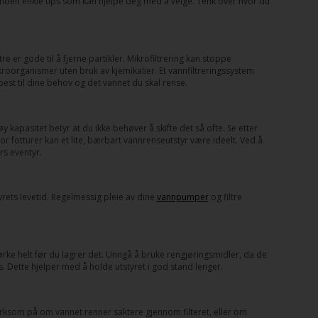
er noen enkle tips som kan hjelpe deg med å velge. Tenk over hvor du
e er gode til å fjerne partikler. Mikrofiltrering kan stoppe
oorganismer uten bruk av kjemikalier. Et vannfiltreringssystem
st til dine behov og det vannet du skal rense.
høy kapasitet betyr at du ikke behøver å skifte det så ofte. Se etter
For fotturer kan et lite, bærbart vannrenseutstyr være ideelt. Ved å
rs eventyr.
yrets levetid. Regelmessig pleie av dine
vannpumper
og filtre
t tørke helt før du lagrer det. Unngå å bruke rengjøringsmidler, da de
ys. Dette hjelper med å holde utstyret i god stand lenger.
merksom på om vannet renner saktere gjennom filteret, eller om