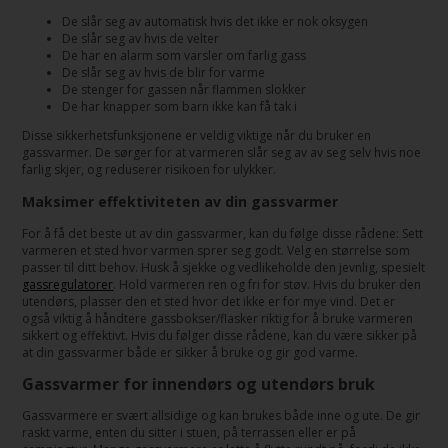
De slår seg av automatisk hvis det ikke er nok oksygen
De slår seg av hvis de velter
De har en alarm som varsler om farlig gass
De slår seg av hvis de blir for varme
De stenger for gassen når flammen slokker
De har knapper som barn ikke kan få tak i
Disse sikkerhetsfunksjonene er veldig viktige når du bruker en
gassvarmer. De sørger for at varmeren slår seg av av seg selv hvis noe
farlig skjer, og reduserer risikoen for ulykker.
Maksimer effektiviteten av din gassvarmer
For å få det beste ut av din gassvarmer, kan du følge disse rådene: Sett
varmeren et sted hvor varmen sprer seg godt. Velg en størrelse som
passer til ditt behov. Husk å sjekke og vedlikeholde den jevnlig, spesielt
gassregulatorer
. Hold varmeren ren og fri for støv. Hvis du bruker den
utendørs, plasser den et sted hvor det ikke er for mye vind. Det er
også viktig å håndtere gassbokser/flasker riktig for å bruke varmeren
sikkert og effektivt. Hvis du følger disse rådene, kan du være sikker på
at din gassvarmer både er sikker å bruke og gir god varme.
Gassvarmer for innendørs og utendørs bruk
Gassvarmere er svært allsidige og kan brukes både inne og ute. De gir
raskt varme, enten du sitter i stuen, på terrassen eller er på