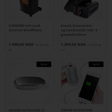
SUNWIND Infrarød
Rsonic Gassvarmer
Gassovn Windflame.
og Gasskomfyr inkl. 4
gassbeholdere
1.999,00
NOK
1.309,00
NOK
incl MVA og
incl MVA og
toll
toll
Nyhet
Nyhet
ORIGIN OUTDOORS
ORIGIN OUTDOORS 3 i