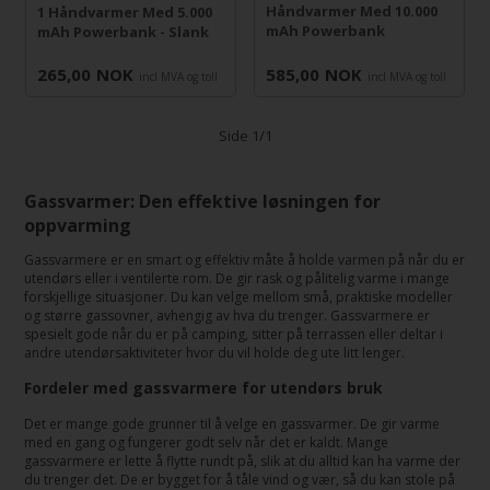
Håndvarmer Med 10.000
1 Håndvarmer Med 5.000
mAh Powerbank
mAh Powerbank - Slank
265,00
NOK
585,00
NOK
incl MVA og toll
incl MVA og toll
Side 1/1
Gassvarmer: Den effektive løsningen for
oppvarming
Gassvarmere er en smart og effektiv måte å holde varmen på når du er
utendørs eller i ventilerte rom. De gir rask og pålitelig varme i mange
forskjellige situasjoner. Du kan velge mellom små, praktiske modeller
og større gassovner, avhengig av hva du trenger. Gassvarmere er
spesielt gode når du er på camping, sitter på terrassen eller deltar i
andre utendørsaktiviteter hvor du vil holde deg ute litt lenger.
Fordeler med gassvarmere for utendørs bruk
Det er mange gode grunner til å velge en gassvarmer. De gir varme
med en gang og fungerer godt selv når det er kaldt. Mange
gassvarmere er lette å flytte rundt på, slik at du alltid kan ha varme der
du trenger det. De er bygget for å tåle vind og vær, så du kan stole på