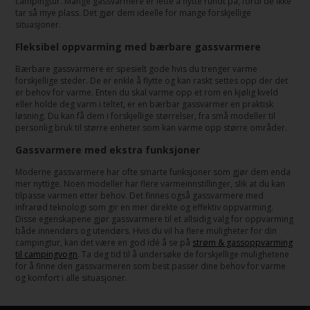
campingtur. Mange gassvarmere er lette å flytte rundt på, fordi de ikke
tar så mye plass. Det gjør dem ideelle for mange forskjellige
situasjoner.
Fleksibel oppvarming med bærbare gassvarmere
Bærbare gassvarmere er spesielt gode hvis du trenger varme
forskjellige steder. De er enkle å flytte og kan raskt settes opp der det
er behov for varme. Enten du skal varme opp et rom en kjølig kveld
eller holde deg varm i teltet, er en bærbar gassvarmer en praktisk
løsning. Du kan få dem i forskjellige størrelser, fra små modeller til
personlig bruk til større enheter som kan varme opp større områder.
Gassvarmere med ekstra funksjoner
Moderne gassvarmere har ofte smarte funksjoner som gjør dem enda
mer nyttige. Noen modeller har flere varmeinnstillinger, slik at du kan
tilpasse varmen etter behov. Det finnes også gassvarmere med
infrarød teknologi som gir en mer direkte og effektiv oppvarming.
Disse egenskapene gjør gassvarmere til et allsidig valg for oppvarming
både innendørs og utendørs. Hvis du vil ha flere muligheter for din
campingtur, kan det være en god idé å se på
strøm & gassoppvarming
til campingvogn
. Ta deg tid til å undersøke de forskjellige mulighetene
for å finne den gassvarmeren som best passer dine behov for varme
og komfort i alle situasjoner.