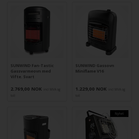
SUNWIND Fan-Tastic
SUNWIND Gassovn
Gassvarmeovn med
Miniflame V16
Vifte. Svart
2.769,00
NOK
1.229,00
NOK
incl MVA og
incl MVA og
toll
toll
Nyhet