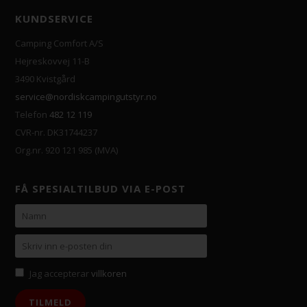
KUNDSERVICE
Camping Comfort A/S
Hejreskovvej 11-B
3490 Kvistgård
service@nordiskcampingutstyr.no
Telefon
482 12 119
CVR-nr. DK31744237
Org.nr. 920 121 985 (MVA)
FÅ SPESIALTILBUD VIA E-POST
Jag accepterar
villkoren