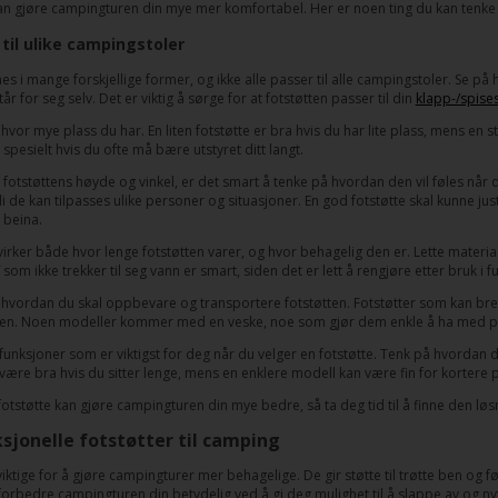
kan gjøre campingturen din mye mer komfortabel. Her er noen ting du kan tenke 
 til ulike campingstoler
nes i mange forskjellige former, og ikke alle passer til alle campingstoler. Se på
r for seg selv. Det er viktig å sørge for at fotstøtten passer til din
klapp-/spises
vor mye plass du har. En liten fotstøtte er bra hvis du har lite plass, mens en s
, spesielt hvis du ofte må bære utstyret ditt langt.
fotstøttens høyde og vinkel, er det smart å tenke på hvordan den vil føles når d
i de kan tilpasses ulike personer og situasjoner. En god fotstøtte skal kunne jus
i beina.
virker både hvor lenge fotstøtten varer, og hvor behagelig den er. Lette materi
 som ikke trekker til seg vann er smart, siden det er lett å rengjøre etter bruk i f
hvordan du skal oppbevare og transportere fotstøtten. Fotstøtter som kan brett
n. Noen modeller kommer med en veske, noe som gjør dem enkle å ha med på
 funksjoner som er viktigst for deg når du velger en fotstøtte. Tenk på hvordan 
 være bra hvis du sitter lenge, mens en enklere modell kan være fin for kortere 
 fotstøtte kan gjøre campingturen din mye bedre, så ta deg tid til å finne den lø
sjonelle fotstøtter til camping
viktige for å gjøre campingturer mer behagelige. De gir støtte til trøtte ben og f
forbedre campingturen din betydelig ved å gi deg mulighet til å slappe av og nyt