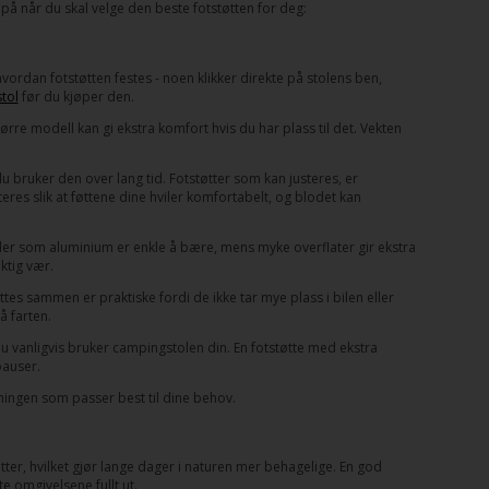
på når du skal velge den beste fotstøtten for deg:
 hvordan fotstøtten festes - noen klikker direkte på stolens ben,
tol
før du kjøper den.
tørre modell kan gi ekstra komfort hvis du har plass til det. Vekten
u bruker den over lang tid. Fotstøtter som kan justeres, er
teres slik at føttene dine hviler komfortabelt, og blodet kan
aler som aluminium er enkle å bære, mens myke overflater gir ekstra
uktig vær.
es sammen er praktiske fordi de ikke tar mye plass i bilen eller
 farten.
du vanligvis bruker campingstolen din. En fotstøtte med ekstra
pauser.
sningen som passer best til dine behov.
øtter, hvilket gjør lange dager i naturen mer behagelige. En god
e omgivelsene fullt ut.