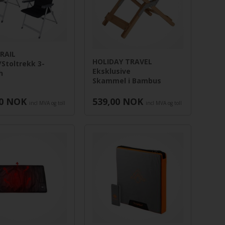
RAIL
HOLIDAY TRAVEL
Stoltrekk 3-
Eksklusive
h
Skammel i Bambus
0
NOK
539,00
NOK
incl MVA og toll
incl MVA og toll