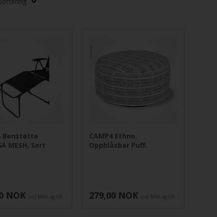
 Benstøtte
CAMP4 Ethno,
A MESH, Sort
Oppblåsbar Puff.
0
NOK
279,00
NOK
incl MVA og toll
incl MVA og toll