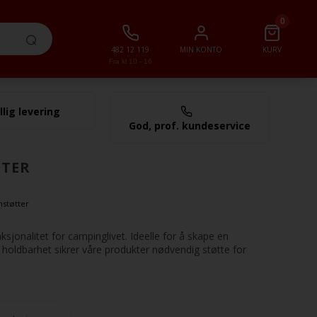
0
482 12 119
MIN KONTO
KURV
Fra kl 10 - 16
llig levering
0,00 NOK
God, prof. kundeservice
TTER
nstøtter
jonalitet for campinglivet. Ideelle for å skape en
 holdbarhet sikrer våre produkter nødvendig støtte for