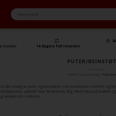
Bi
I alt
se kunder
14 dagers full returrett
PUTER/BEINSTØ
Møbler Og Innredning
»
Puter/bei
l vårt utvalg av puter og benstøtter som kombinerer komfort og funks
tteopplevelse, uansett hvor du befinner deg. Med fokus på kvalitet og
g velvære ute i naturen.