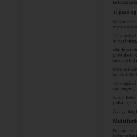
En fotstøtte 
Tilpasning
Fotstøtter fin
mens andre stå
Tenk også på h
er også viktig
Når du ser på 
praktiske ford
sirkulere fritt 
Materialet på
komfort. Stoff
Tenk også på 
campingvogne
Vurder hvilke
polstring kan
Å velge riktig
Multifunk
Fotstøtter er 
fotstøtte kan 