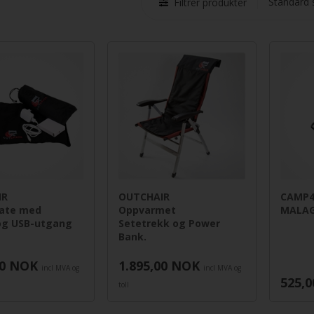
Filtrer produkter
IR
OUTCHAIR
CAMP4
ate med
Oppvarmet
MALAG
 og USB-utgang
Setetrekk og Power
Bank.
0
NOK
1.895,00
NOK
incl MVA og
incl MVA og
525,0
toll