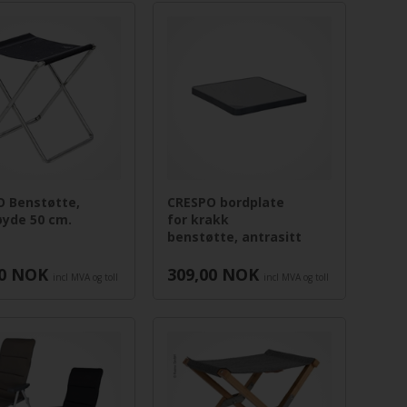
O Benstøtte,
CRESPO bordplate
øyde 50 cm.
for krakk
benstøtte, antrasitt
0
NOK
309,00
NOK
incl MVA og toll
incl MVA og toll