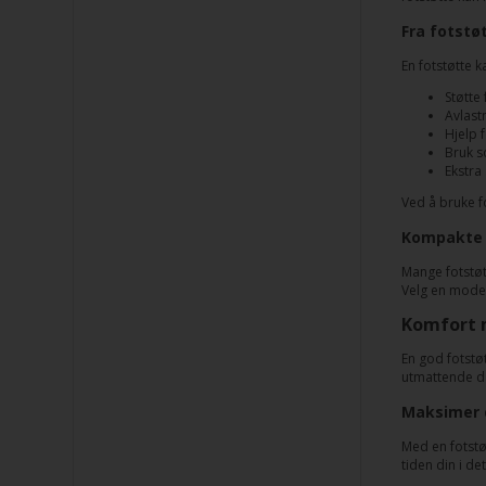
Fra fotstø
En fotstøtte 
Støtte 
Avlastn
Hjelp 
Bruk s
Ekstra
Ved å bruke f
Kompakte l
Mange fotstøt
Velg en model
Komfort m
En god fotstø
utmattende d
Maksimer d
Med en fotstøt
tiden din i det