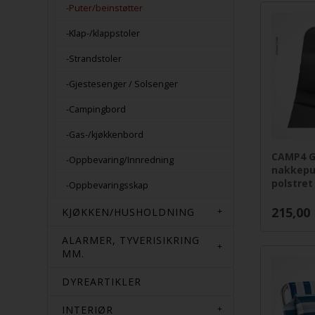
-Puter/beinstøtter
-Klap-/klappstoler
-Strandstoler
-Gjestesenger / Solsenger
-Campingbord
-Gas-/kjøkkenbord
CAMP4 G
-Oppbevaring/Innredning
nakkepu
polstret
-Oppbevaringsskap
215,00
KJØKKEN/HUSHOLDNING
ALARMER, TYVERISIKRING
MM.
DYREARTIKLER
INTERIØR