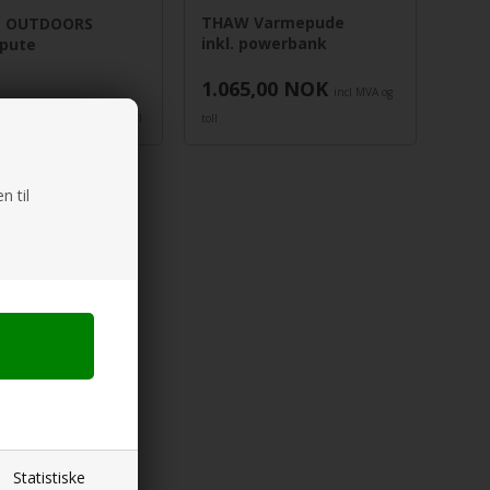
THAW Varmepude
N OUTDOORS
inkl. powerbank
pute
1.065,00
NOK
incl MVA og
0
NOK
incl MVA og toll
toll
n til
Statistiske