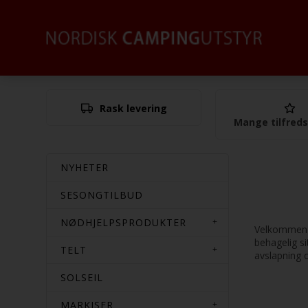
Rask levering
Mange tilfred
NYHETER
SESONGTILBUD
NØDHJELPSPRODUKTER
Velkommen ti
behagelig si
TELT
avslapning o
SOLSEIL
MARKISER