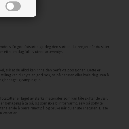
dørs. En god fotstøtte gir deg den støtten du trenger når du sitter
er etter en dag full av utendørseventyr.
l, slik at du alltid kan finne den perfekte posisjonen. Dette er
nnstilling kan du nyte en god bok, se på naturen eller hvile deg uten å
og behagelig campingtur.
fotstøtter er laget av sterke materialer som kan tåle skiftende vær.
er behagelig å ta på, og som ikke blir for varmt, selv på solfylte
ttene enkle å bære rundt på og bruke når du er ute i naturen. Disse
n været er.