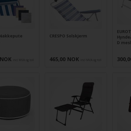
EUROT
Nakkepute
CRESPO Solskjerm
Hynde/
k
D mes
NOK
465,00
NOK
300,0
incl MVA og toll
incl MVA og toll