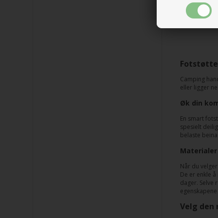
615,00
Fotstøtte
Camping handl
eller ligger 
Øk din kom
En smart fotst
spesielt deili
belaste beina
Materialer
Når du velger 
De er enkle å 
dager. Selve 
egenskapene s
Velg den 