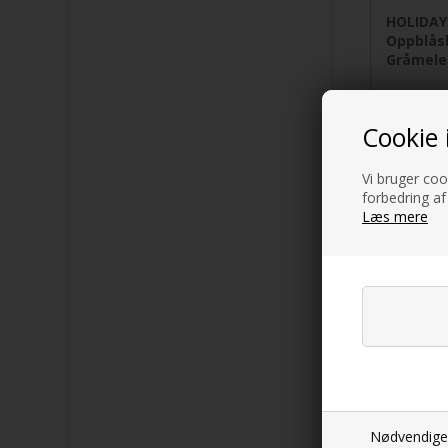
HOLIDAY
Oppblåsb
Gråmele
309,00
Cookie 
Vi bruger cook
forbedring af
Læs mere
WESTFIE
Fotstøtt
2
Nødvendige