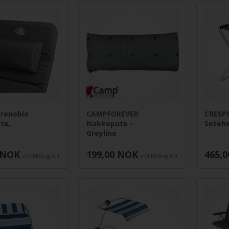
renoble
CAMPFOREVER
CRESP
te,
Nakkepute -
Seteh
Greyline
NOK
199,00
NOK
465,0
incl MVA og toll
incl MVA og toll