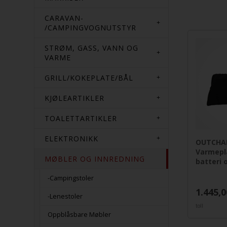
CARAVAN-
/CAMPINGVOGNUTSTYR
STRØM, GASS, VANN OG
VARME
GRILL/KOKEPLATE/BÅL
KJØLEARTIKLER
TOALETTARTIKLER
ELEKTRONIKK
OUTCHA
Varmepl
MØBLER OG INNREDNING
batteri
-Campingstoler
1.445,0
-Lenestoler
toll
Oppblåsbare Møbler