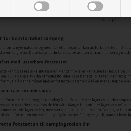
NOK
309,00
NOK
incl MVA og toll
incl MVA og toll
Side 1/1
r for komfortabel camping
er om å nyte naturen, og med de rette fotstøtter kan du forbedre tiden din uten
ned over lengre tid. Dette betyr at du kan slappe av uten å få ømme ben og muskl
fort med justerbare fotstøtter
øtte kan tilpasses ulike situasjoner. Mange modeller kan justeres i høyde og vinke
g når du vil slappe av i din
campingstol
eller ligge behagelig i teltet. Med riktig i
 for mye. På denne måten hjelper fotstøtter deg med å få en mer avslappende 
 som tåler utendørsbruk
en fotstøtte til camping, er det viktig å se på hva den er laget av. Gode camping
rengjøre og tørker raskt hvis de blir våte. Mange fotstøtter er laget av stoff som 
rammen er ofte laget av lett, men sterkt metall som aluminium. Dette gjør fotstø
ikrer at fotstøtten din varer lenge og fortsetter å fungere godt, uansett hvorda
rette fotstøtten til campingstolen din