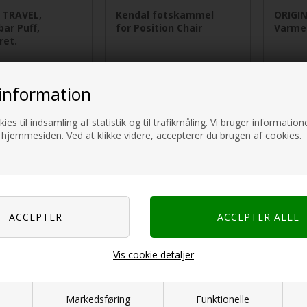
 TRAVEL,
Kendal fotskammel
ORIGI
ar Puff,
for Position Chair
Varme
ret.
NOK
539,00
NOK
695,0
incl MVA og toll
incl MVA og toll
information
ies til indsamling af statistik og til trafikmåling. Vi bruger informatione
 hjemmesiden. Ved at klikke videre, accepterer du brugen af cookies.
Vis cookie detaljer
LD
EUROTRAIL
e, Comfort
Hynne/stolebetrekk
Markedsføring
Funktionelle