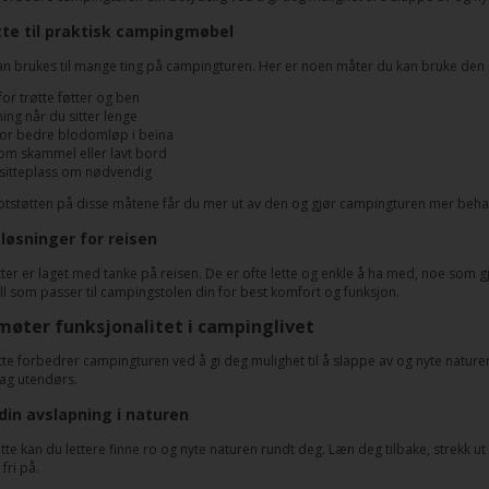
tte til praktisk campingmøbel
kan brukes til mange ting på campingturen. Her er noen måter du kan bruke den 
for trøtte føtter og ben
ing når du sitter lenge
for bedre blodomløp i beina
om skammel eller lavt bord
 sitteplass om nødvendig
otstøtten på disse måtene får du mer ut av den og gjør campingturen mer beha
øsninger for reisen
ter er laget med tanke på reisen. De er ofte lette og enkle å ha med, noe som g
l som passer til campingstolen din for best komfort og funksjon.
øter funksjonalitet i campinglivet
tte forbedrer campingturen ved å gi deg mulighet til å slappe av og nyte naturen
ag utendørs.
in avslapning i naturen
te kan du lettere finne ro og nyte naturen rundt deg. Læn deg tilbake, strekk ut
 fri på.