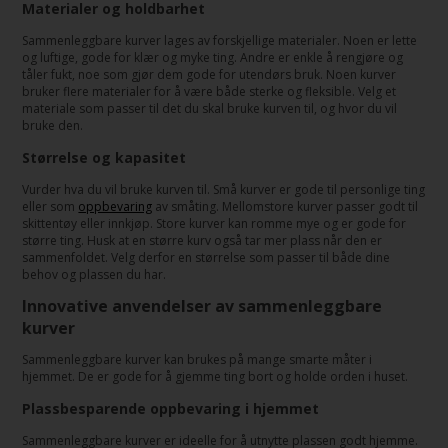
Materialer og holdbarhet
Sammenleggbare kurver lages av forskjellige materialer. Noen er lette
og luftige, gode for klær og myke ting. Andre er enkle å rengjøre og
tåler fukt, noe som gjør dem gode for utendørs bruk. Noen kurver
bruker flere materialer for å være både sterke og fleksible. Velg et
materiale som passer til det du skal bruke kurven til, og hvor du vil
bruke den.
Størrelse og kapasitet
Vurder hva du vil bruke kurven til. Små kurver er gode til personlige ting
eller som
oppbevaring
av småting. Mellomstore kurver passer godt til
skittentøy eller innkjøp. Store kurver kan romme mye og er gode for
større ting. Husk at en større kurv også tar mer plass når den er
sammenfoldet. Velg derfor en størrelse som passer til både dine
behov og plassen du har.
Innovative anvendelser av sammenleggbare
kurver
Sammenleggbare kurver kan brukes på mange smarte måter i
hjemmet. De er gode for å gjemme ting bort og holde orden i huset.
Plassbesparende oppbevaring i hjemmet
Sammenleggbare kurver er ideelle for å utnytte plassen godt hjemme.