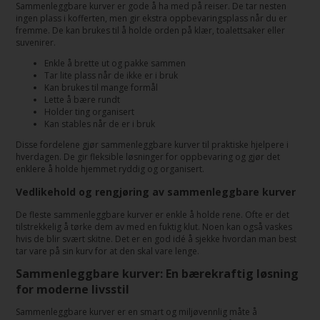
Sammenleggbare kurver er gode å ha med på reiser. De tar nesten
ingen plass i kofferten, men gir ekstra oppbevaringsplass når du er
fremme. De kan brukes til å holde orden på klær, toalettsaker eller
suvenirer.
Enkle å brette ut og pakke sammen
Tar lite plass når de ikke er i bruk
Kan brukes til mange formål
Lette å bære rundt
Holder ting organisert
Kan stables når de er i bruk
Disse fordelene gjør sammenleggbare kurver til praktiske hjelpere i
hverdagen. De gir fleksible løsninger for oppbevaring og gjør det
enklere å holde hjemmet ryddig og organisert.
Vedlikehold og rengjøring av sammenleggbare kurver
De fleste sammenleggbare kurver er enkle å holde rene. Ofte er det
tilstrekkelig å tørke dem av med en fuktig klut. Noen kan også vaskes
hvis de blir svært skitne. Det er en god idé å sjekke hvordan man best
tar vare på sin kurv for at den skal vare lenge.
Sammenleggbare kurver: En bærekraftig løsning
for moderne livsstil
Sammenleggbare kurver er en smart og miljøvennlig måte å