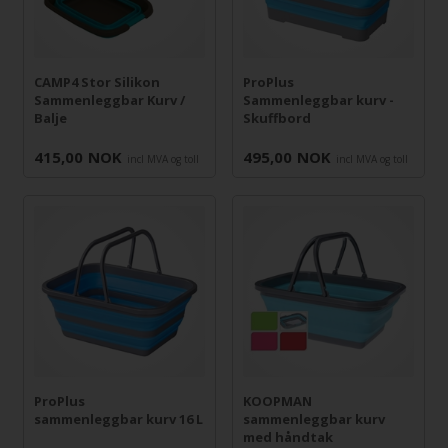
CAMP4 Stor Silikon
ProPlus
Sammenleggbar Kurv /
Sammenleggbar kurv -
Balje
Skuffbord
415,00
NOK
495,00
NOK
incl MVA og toll
incl MVA og toll
ProPlus
KOOPMAN
sammenleggbar kurv 16 L
sammenleggbar kurv
med håndtak