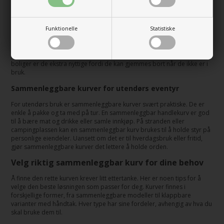
Mangfoldige sammenleggbare kurver til hjemmet
Funktionelle
Statistiske
I hjemmet kan sammenleggbare kurver brukes til mange formål. De
fungerer godt som skittentøyskurver, som enkelt kan flyttes til og fra
vaskemaskinen. Kurver med håndtak er spesielt enkle å bære. De kan
også brukes til å holde orden på diverse ting rundt om i huset. I små
boliger er de ekstra nyttige fordi de kan gjemmes bort når de ikke er i
bruk.
Sammenleggbare kurver for utendørs eventyr
For utendørs bruk er sammenleggbare kurver svært praktiske. De er
enkle å pakke og ta med på tur. En sammenleggbar handlekurv er god
til å bære mat og drikke eller samle innkjøp. På stranden eller
campingplassen kan en sammenleggbar kurv brukes til å holde styr på
personlige eiendeler. Uansett om det er til hverdagsbruk eller fritid,
gjør sammenleggbare kurver det lettere å holde orden.
Velg riktig sammenleggbar kurv for dine behov
Å finne den rette kurven krever litt ettertanke. Her er noen tips for å
velge den beste løsningen som passer for deg. Kurver finnes i
forskjellige former, fra sammenleggbare modeller til klappbare
varianter med håndtak. Hver type har sine fordeler, avhengig av hva du
skal bruke dem til.