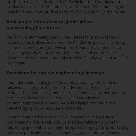
oppbevare og transportere ting på. De hjelper med å redusere bruken
av plast og leve mer bærekraftig. Fordi de kan foldes sammen og er
laget for å vare lenge, er de et godt valg for de som tenker på miljøet.
Reduser plastbruket med gjenbrukbare
sammenleggbare kurver
Ved å bruke sammenleggbare kurver i stedet for plastposer kan vi
redusere plastbruken vår. Kurver med håndtak er gode til innkjøp og
kan brukes om og om igjen. Det sparer ressurser og gir mindre avfall.
De kan også brukes som skittentøyskurver eller til å oppbevare ting
hjemme, noe som betyr at man ikke trenger så mange plastprodukter i
hverdagen.
Fremtiden for smarte oppbevaringsløsninger
Fremtidens sammenleggbare kurver vil sannsynligvis bli enda mer
miljøvennlige og praktiske. Det arbeides med å lage dem av
resirkulerte materialer og med smarte sammenleggingsmetoder, slik
at de tar enda mindre plass. Disse nye ideene vil gjøre
sammenleggbare kurver enda bedre til å hjelpe oss med å leve
bærekraftig og bruke ressursene våre klokt.
Sammenleggbare kurver er en enkel, men effektiv måte å gjøre
hverdagen mer bærekraftig på. De er både praktiske og gode for
miljøet, og gir fleksible løsninger for oppbevaring og transport. Ta deg
tid til å se på de ulike typene sammenleggbare kurver for å finne den