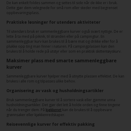
De kan enkelt foldes sammen og settes til side når de ikke er i bruk.
Dette gjør dem velegnede for små rom eller steder med begrenset
oppbevaringsplass.
Praktiske løsninger for utendørs aktiviteter
Til utendørs bruk er sammenleggbare kurver også svært nyttige. De er
lette å ta med på piknik, til stranden eller på campingtur. En
sammenleggbar kurv kan brukes til å bære mat og drikke eller for å
plukke opp ting man finner i naturen. På campingplassen kan den
brukes til å holde rede på utstyr eller som en praktisk skittentøyskurv.
Maksimer plass med smarte sammenleggbare
kurver
Sammenleggbare kurver hjelper med å utnytte plassen effektivt. De kan
brukes i alle rom og tilpasses ulike behov.
Organisering av vask og husholdningsartikler
Bruk sammenleggbare kurver til å sortere vask eller gjemme unna
husholdningsartikler. Det gjør det lett å holde orden og finne tingene
når du trenger dem. På
kjøkkenet
kan de brukes til å oppbevare
grønnsaker eller kjøkkenredskaper.
Reisevennlige kurver for effektiv pakking