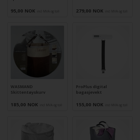
95,00
NOK
279,00
NOK
incl MVA og toll
incl MVA og toll
WASMAND
ProPlus digital
Skittentøyskurv
bagasjevekt
185,00
NOK
155,00
NOK
incl MVA og toll
incl MVA og toll