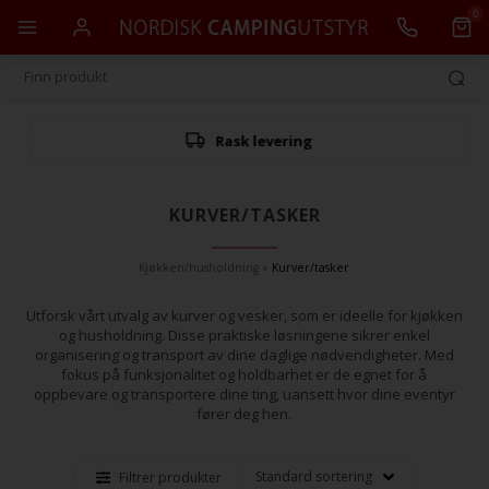
0
Rask levering
KURVER/TASKER
Kjøkken/husholdning
»
Kurver/tasker
Utforsk vårt utvalg av kurver og vesker, som er ideelle for kjøkken
og husholdning. Disse praktiske løsningene sikrer enkel
organisering og transport av dine daglige nødvendigheter. Med
fokus på funksjonalitet og holdbarhet er de egnet for å
oppbevare og transportere dine ting, uansett hvor dine eventyr
fører deg hen.
Filtrer produkter