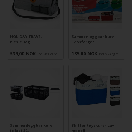
HOLIDAY TRAVEL
Sammenleggbar kurv
Picnic Bag.
- ensfarget
539,00
NOK
185,00
NOK
incl MVA og toll
incl MVA og toll
Sammenleggbar kurv
Skittentøyskurv - Lav
i plast 32L
modell