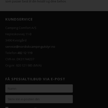
som passer best til din livsstil og dine behov.
KUNDSERVICE
Camping Comfort A/S
Hejreskovvej 11-B
3490 Kvistgård
service@nordiskcampingutstyr.no
Telefon
482 12 119
CVR-nr. DK31744237
Org.nr. 920 121 985 (MVA)
FÅ SPESIALTILBUD VIA E-POST