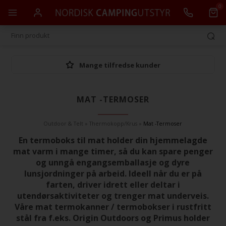
0
Mange tilfredse kunder
MAT -TERMOSER
Outdoor & Telt
»
Thermokopp/Krus
»
Mat -Termoser
En termoboks til mat holder din hjemmelagde
mat varm i mange timer, så du kan spare penger
og unngå engangsemballasje og dyre
lunsjordninger på arbeid. Ideell når du er på
farten, driver idrett eller deltar i
utendørsaktiviteter og trenger mat underveis.
Våre mat termokanner / termobokser i rustfritt
stål fra f.eks. Origin Outdoors og Primus holder