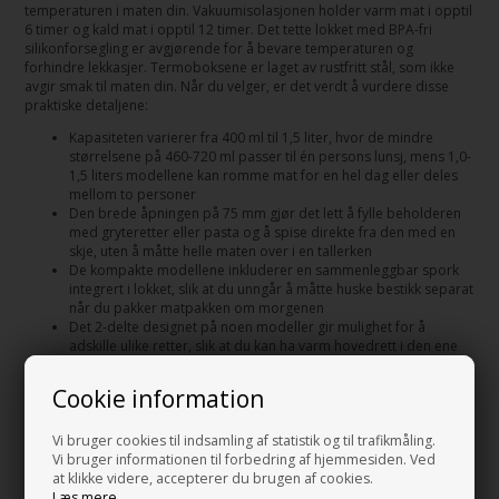
temperaturen i maten din. Vakuumisolasjonen holder varm mat i opptil
6 timer og kald mat i opptil 12 timer. Det tette lokket med BPA-fri
silikonforsegling er avgjørende for å bevare temperaturen og
forhindre lekkasjer. Termoboksene er laget av rustfritt stål, som ikke
avgir smak til maten din. Når du velger, er det verdt å vurdere disse
praktiske detaljene:
Kapasiteten varierer fra 400 ml til 1,5 liter, hvor de mindre
størrelsene på 460-720 ml passer til én persons lunsj, mens 1,0-
1,5 liters modellene kan romme mat for en hel dag eller deles
mellom to personer
Den brede åpningen på 75 mm gjør det lett å fylle beholderen
med gryteretter eller pasta og å spise direkte fra den med en
skje, uten å måtte helle maten over i en tallerken
De kompakte modellene inkluderer en sammenleggbar spork
integrert i lokket, slik at du unngår å måtte huske bestikk separat
når du pakker matpakken om morgenen
Det 2-delte designet på noen modeller gir mulighet for å
adskille ulike retter, slik at du kan ha varm hovedrett i den ene
delen og kald dessert eller salat i den andre
Cookie information
Hold maten din varm eller kald i lengre tid
Temperaturen i maten din påvirker både smak, konsistens og nytelse.
Vi bruger cookies til indsamling af statistik og til trafikmåling.
Varm suppe, som har blitt lunken, mister sin trøstende effekt på en
Vi bruger informationen til forbedring af hjemmesiden. Ved
kald vinterdag, mens en salat, som er blitt varm i varmen, kan bli
at klikke videre, accepterer du brugen af cookies.
uappetittlig å spise. Termobeholdere løser dette problemet ved å
Læs mere