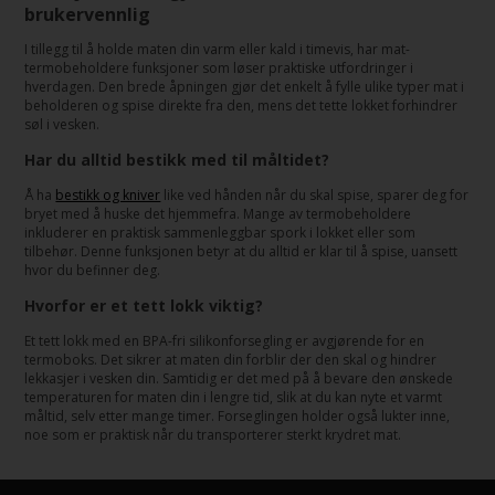
brukervennlig
I tillegg til å holde maten din varm eller kald i timevis, har mat-
termobeholdere funksjoner som løser praktiske utfordringer i
hverdagen. Den brede åpningen gjør det enkelt å fylle ulike typer mat i
beholderen og spise direkte fra den, mens det tette lokket forhindrer
søl i vesken.
Har du alltid bestikk med til måltidet?
Å ha
bestikk og kniver
like ved hånden når du skal spise, sparer deg for
bryet med å huske det hjemmefra. Mange av termobeholdere
inkluderer en praktisk sammenleggbar spork i lokket eller som
tilbehør. Denne funksjonen betyr at du alltid er klar til å spise, uansett
hvor du befinner deg.
Hvorfor er et tett lokk viktig?
Et tett lokk med en BPA-fri silikonforsegling er avgjørende for en
termoboks. Det sikrer at maten din forblir der den skal og hindrer
lekkasjer i vesken din. Samtidig er det med på å bevare den ønskede
temperaturen for maten din i lengre tid, slik at du kan nyte et varmt
måltid, selv etter mange timer. Forseglingen holder også lukter inne,
noe som er praktisk når du transporterer sterkt krydret mat.