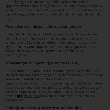
Dobbeltvegget vakuumisolering holder varme retter ved en
appetittvekkende temperatur gjennom en hel arbeidsdag, mens kalde
salater forblir sprø og friske. Du kan enkelt transportere termoboksen
din i ulike
ryggsekker/tasker
, slik at du alltid har et hjemmelaget måltid
klart.
Ta med maten din på jobb, og spar penger
Hjemmelaget mat i en termoboks gir deg mulighet til å spare flere
hundre kroner i måneden sammenlignet med daglige innkjøp i
kantinen eller på kafé. En termoboks holder suppen, pastaen eller
gryteretten din varm i opptil 6 timer, slik at du kan pakke lunsjen om
morgenen og nyte den ved lunsjtider uten å måtte bruke
mikrobølgeovn.
Måløsninger for sport og utendørseventyr
Under vandreturer, sykkelturer eller campingturer, har du behov for
energirik mat som holder deg gående gjennom dagen. Termoboksene
er fremstilt i rustfritt stål, som tåler både støt og
temperatursvingninger, noe som gjør dem egnet til aktiv bruk i naturen.
Den brede åpningen gjør det lett å spise direkte fra beholderen, selv
når du sitter på en stein eller ved leirbålet. Du kan supplere med
praktisk
turkjøkkenutstyr
for å tilberede maten, før den pakkes i
termoboksen.
Funksjoner som gjør termoboksen din