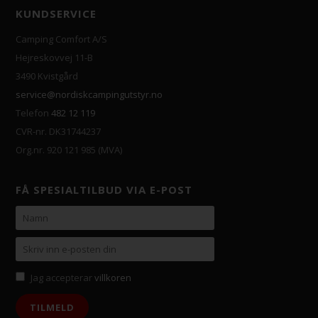
KUNDSERVICE
Camping Comfort A/S
Hejreskovvej 11-B
3490 Kvistgård
service@nordiskcampingutstyr.no
Telefon
482 12 119
CVR-nr. DK31744237
Org.nr. 920 121 985 (MVA)
FÅ SPESIALTILBUD VIA E-POST
Jag accepterar
villkoren