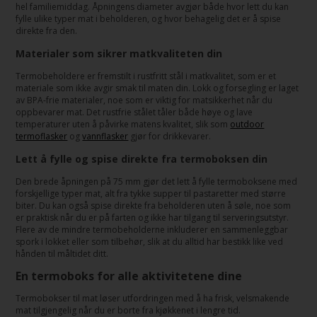
hel familiemiddag. Åpningens diameter avgjør både hvor lett du kan
fylle ulike typer mat i beholderen, og hvor behagelig det er å spise
direkte fra den.
Materialer som sikrer matkvaliteten din
Termobeholdere er fremstilt i rustfritt stål i matkvalitet, som er et
materiale som ikke avgir smak til maten din. Lokk og forsegling er laget
av BPA-frie materialer, noe som er viktig for matsikkerhet når du
oppbevarer mat. Det rustfrie stålet tåler både høye og lave
temperaturer uten å påvirke matens kvalitet, slik som
outdoor
termoflasker
og
vannflasker
gjør for drikkevarer.
Lett å fylle og spise direkte fra termoboksen din
Den brede åpningen på 75 mm gjør det lett å fylle termoboksene med
forskjellige typer mat, alt fra tykke supper til pastaretter med større
biter. Du kan også spise direkte fra beholderen uten å søle, noe som
er praktisk når du er på farten og ikke har tilgang til serveringsutstyr.
Flere av de mindre termobeholderne inkluderer en sammenleggbar
spork i lokket eller som tilbehør, slik at du alltid har bestikk like ved
hånden til måltidet ditt.
En termoboks for alle aktivitetene dine
Termobokser til mat løser utfordringen med å ha frisk, velsmakende
mat tilgjengelig når du er borte fra kjøkkenet i lengre tid.