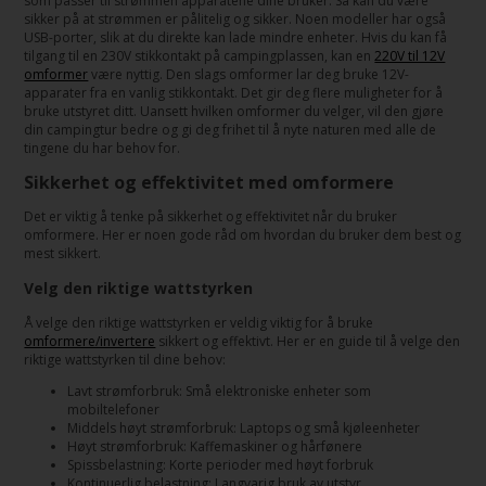
som passer til strømmen apparatene dine bruker. Så kan du være
sikker på at strømmen er pålitelig og sikker. Noen modeller har også
USB-porter, slik at du direkte kan lade mindre enheter. Hvis du kan få
tilgang til en 230V stikkontakt på campingplassen, kan en
220V til 12V
omformer
være nyttig. Den slags omformer lar deg bruke 12V-
apparater fra en vanlig stikkontakt. Det gir deg flere muligheter for å
bruke utstyret ditt. Uansett hvilken omformer du velger, vil den gjøre
din campingtur bedre og gi deg frihet til å nyte naturen med alle de
tingene du har behov for.
Sikkerhet og effektivitet med omformere
Det er viktig å tenke på sikkerhet og effektivitet når du bruker
omformere. Her er noen gode råd om hvordan du bruker dem best og
mest sikkert.
Velg den riktige wattstyrken
Å velge den riktige wattstyrken er veldig viktig for å bruke
omformere/invertere
sikkert og effektivt. Her er en guide til å velge den
riktige wattstyrken til dine behov:
Lavt strømforbruk: Små elektroniske enheter som
mobiltelefoner
Middels høyt strømforbruk: Laptops og små kjøleenheter
Høyt strømforbruk: Kaffemaskiner og hårfønere
Spissbelastning: Korte perioder med høyt forbruk
Kontinuerlig belastning: Langvarig bruk av utstyr