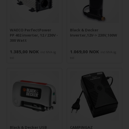
WAECO PerfectPower
Black & Decker
PP 402 inverter, 12 / 230V -
Inverter,12V-> 230V,100W
300 Watt
1.385,00
NOK
1.069,00
NOK
incl MVA og
incl MVA og
toll
toll
Black & Decker USB
CAMPINGAZ