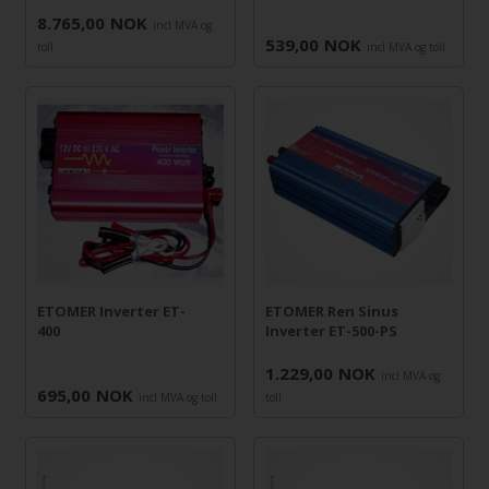
8.765,00
NOK
incl MVA og
539,00
NOK
toll
incl MVA og toll
ETOMER Inverter ET-
ETOMER Ren Sinus
400
Inverter ET-500-PS
1.229,00
NOK
incl MVA og
695,00
NOK
incl MVA og toll
toll