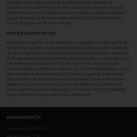
Hold den fri for støv og skitt. Bruk alltid de riktige kablene og
kontaktene til å koble enhetene dine, uansett om det er en 230 volt
omformer eller en 12V til 230V omformer. Sjekk jevnlig forbindelsene,
og vær forsiktig når du flytter omformeren. Det hjelper alt sammen
med å få utstyret ditt til å vare lenger.
Energibesparende tips
Når du har sørget for at din omformer er beskyttet, kan du også få den
til å yte mer med noen energibesparende tips. Slå av omformeren når
du ikke bruker den, for ellers bruker den unødvendig strøm. Koble kun
til de apparatene du faktisk bruker, uansett om det er i campingvognen
eller bilen. Hvis du bruker en 12-230v omformer i lang tid, kan du
vurdere å bytte mellom flere batterier for å fordele belastningen. Hold
øye med hvor mye strøm det er på batteriet, og unngå å tømme det
helt. Det sikrer at omformeren virker best mulig. Disse enkle trinnene
hjelper deg med å få mest mulig ut av din omformer og få den til å
vare lenger. Ta en titt på vårt utvalg for å lære mer om de forskjellige
typer omformere og hvordan du kan bruke dem.
KUNDSERVICE
Camping Comfort A/S
Hejreskovvej 11-B