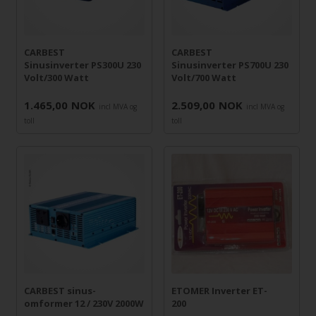
CARBEST
CARBEST
Sinusinverter PS300U 230
Sinusinverter PS700U 230
Volt/300 Watt
Volt/700 Watt
1.465,00
NOK
2.509,00
NOK
incl MVA og
incl MVA og
toll
toll
CARBEST sinus-
ETOMER Inverter ET-
omformer 12 / 230V 2000W
200