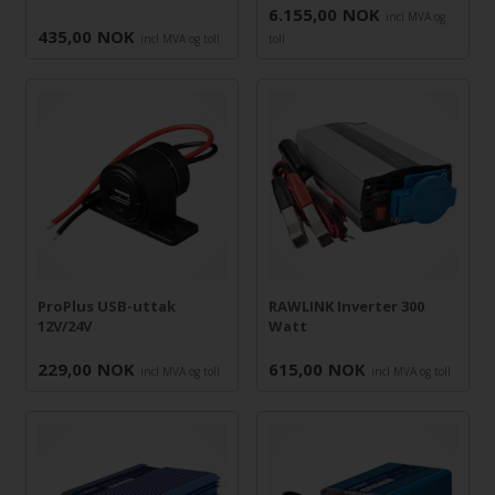
6.155,00
NOK
incl MVA og
435,00
NOK
incl MVA og toll
toll
ProPlus USB-uttak
RAWLINK Inverter 300
12V/24V
Watt
229,00
NOK
615,00
NOK
incl MVA og toll
incl MVA og toll