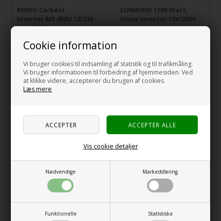
REIMO Carbest
SUNWIND 1500 Watt,
Inverter MS 600U 12/230
Sinus Inverter 12V/230V
Volt 600 Watt.
Cookie information
1.029,00
NOK
3.845,00
NOK
incl MVA og
incl MVA og
toll
toll
Vi bruger cookies til indsamling af statistik og til trafikmåling.
Vi bruger informationen til forbedring af hjemmesiden. Ved
at klikke videre, accepterer du brugen af cookies.
Nyhet
Læs mere
Vis cookie detaljer
Nødvendige
Markedsføring
SUNWIND 2500 Watt,
SUNWIND 300 Watt,
Sinus Inverter 12V/230V
Sinus Inverter 12V / 230V
6.149,00
NOK
1.229,00
NOK
incl MVA og
incl MVA og
Funktionelle
Statistiske
toll
toll