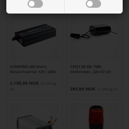
SUNWIND 600 Watt,
TRISTAR KB-7980
Sinus Inverter 12V / 230V
Omformer, 220 til 12V
2.195,00
NOK
incl MVA og
385,00
NOK
toll
incl MVA og toll