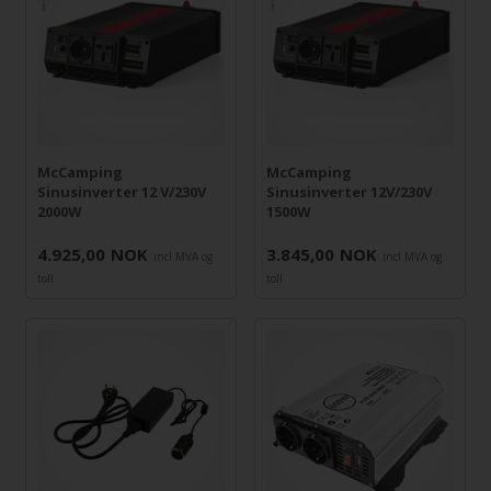
McCamping
McCamping
Sinusinverter 12 V/230V
Sinusinverter 12V/230V
2000W
1500W
4.925,00
NOK
3.845,00
NOK
incl MVA og
incl MVA og
toll
toll