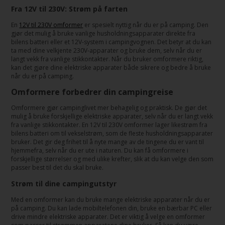
Fra 12V til 230V: Strøm på farten
En
12V til 230V omformer
er spesielt nyttig når du er på camping. Den
gjør det mulig å bruke vanlige husholdningsapparater direkte fra
bilens batteri eller et 12V-system i campingvognen. Det betyr at du kan
ta med dine velkjente 230V-apparater og bruke dem, selv når du er
langt vekk fra vanlige stikkontakter. Når du bruker omformere riktig,
kan det gjøre dine elektriske apparater både sikrere og bedre å bruke
når du er på camping.
Omformere forbedrer din campingreise
Omformere gjør campinglivet mer behagelig og praktisk. De gjør det
mulig å bruke forskjellige elektriske apparater, selv når du er langt vekk
fra vanlige stikkontakter. En 12V til 230V omformer lager likestrøm fra
bilens batteri om til vekselstrøm, som de fleste husholdningsapparater
bruker. Det gir deg frihet til å nyte mange av de tingene du er vant til
hjemmefra, selv når du er ute i naturen. Du kan få omformere i
forskjellige størrelser og med ulike krefter, slik at du kan velge den som
passer best til det du skal bruke.
Strøm til dine campingutstyr
Med en omformer kan du bruke mange elektriske apparater når du er
på camping. Du kan lade mobiltelefonen din, bruke en bærbar PC eller
drive mindre elektriske apparater. Det er viktig å velge en omformer