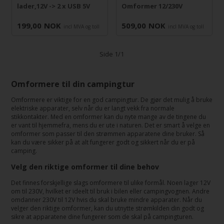
lader,12V -> 2 x USB 5V
Omformer 12/230V
199,00
NOK
509,00
NOK
incl MVA og toll
incl MVA og toll
Side 1/1
Omformere til din campingtur
Omformere er viktige for en god campingtur. De gjør det mulig å bruke
elektriske apparater, selv når du er langt vekk fra normale
stikkontakter. Med en omformer kan du nyte mange av de tingene du
er vant til hjemmefra, mens du er ute i naturen. Det er smart å velge en
omformer som passer til den strømmen apparatene dine bruker. Så
kan du være sikker på at alt fungerer godt og sikkert når du er på
camping.
Velg den riktige omformer til dine behov
Det finnes forskjellige slags omformere til ulike formål. Noen lager 12V
om til 230V, hvilket er ideelt til bruk i bilen eller campingvognen. Andre
omdanner 230V til 12V hvis du skal bruke mindre apparater. Når du
velger den riktige omformer, kan du utnytte strømkilden din godt og
sikre at apparatene dine fungerer som de skal på campingturen.