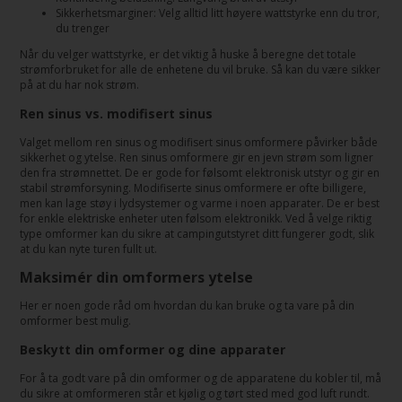
Sikkerhetsmarginer: Velg alltid litt høyere wattstyrke enn du tror,
du trenger
Når du velger wattstyrke, er det viktig å huske å beregne det totale
strømforbruket for alle de enhetene du vil bruke. Så kan du være sikker
på at du har nok strøm.
Ren sinus vs. modifisert sinus
Valget mellom ren sinus og modifisert sinus omformere påvirker både
sikkerhet og ytelse. Ren sinus omformere gir en jevn strøm som ligner
den fra strømnettet. De er gode for følsomt elektronisk utstyr og gir en
stabil strømforsyning. Modifiserte sinus omformere er ofte billigere,
men kan lage støy i lydsystemer og varme i noen apparater. De er best
for enkle elektriske enheter uten følsom elektronikk. Ved å velge riktig
type omformer kan du sikre at campingutstyret ditt fungerer godt, slik
at du kan nyte turen fullt ut.
Maksimér din omformers ytelse
Her er noen gode råd om hvordan du kan bruke og ta vare på din
omformer best mulig.
Beskytt din omformer og dine apparater
For å ta godt vare på din omformer og de apparatene du kobler til, må
du sikre at omformeren står et kjølig og tørt sted med god luft rundt.