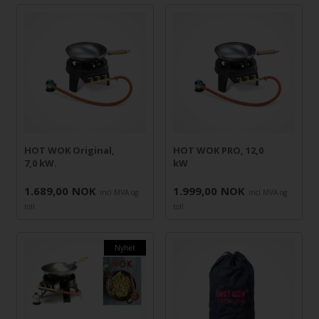
HOT WOK Original,
HOT WOK PRO, 12,0
7,0 kW.
kW
1.689,00
NOK
1.999,00
NOK
incl MVA og
incl MVA og
toll
toll
Nyhet