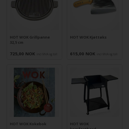
HOT WOK Grillpanne
HOT WOK Kjøttøks
32,5 cm
725,00
NOK
615,00
NOK
incl MVA og toll
incl MVA og toll
HOT WOK Kokebok
HOT WOK
komfortbord