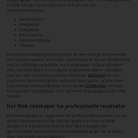
fra hele Asia gir masse inspirasjon til å utforske nye
smakskombinasjoner.
Gassbrennere
Wokpanner
Grillpanner
Arbeidsbord
Kjøkkenredskaper
Tilbehør
En komplett matlagingsløsning består av nøye utvalgte komponenter
som komplementerer hverandre. Gassbrennerne danner fundamentet
med sin pålitelige varmekilde, mens wokpanner i robust stål sikrer
riktig varmefordeling. De emaljerte grillpannene tilfører allsidighet
med sin raske oppvarming på bare ett minutt.
Matlaging
blir mer
presis med spesialdesignede redskaper som spatler og øser med
ergonomiske bambushåndtak. Det praktiske
Grilltilbehør
omfatter
vindskjermer og støttebuer, som optimerer matlagingen under ulike
forhold.
Hot Wok-redskaper for profesjonelle resultater
Kvalitetsredskaper er avgjørende for profesjonelle resultater. Fra de
skarpe kleversknivene til de robuste spatlene er hvert redskap
designet for å gi optimal kontroll over tilberedningen. Det
gjennomtenkte designet med bambushåndtak sørger for et sikkert
grep, selv under intens matlaging.