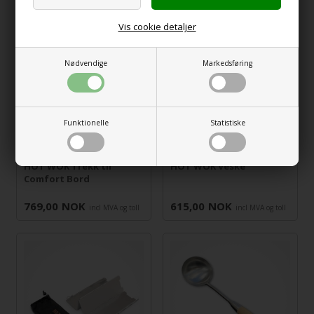
Vis cookie detaljer
Nødvendige
Markedsføring
Funktionelle
Statistiske
HOT WOK Trekk til
HOT WOK Veske
Comfort Bord
769,00
NOK
615,00
NOK
incl MVA og toll
incl MVA og toll