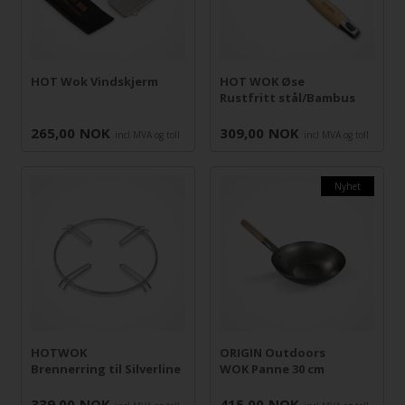
HOT Wok Vindskjerm
HOT WOK Øse
Rustfritt stål/Bambus
265,00
NOK
309,00
NOK
incl MVA og toll
incl MVA og toll
Nyhet
HOTWOK
ORIGIN Outdoors
Brennerring til Silverline
WOK Panne 30 cm
339,00
NOK
415,00
NOK