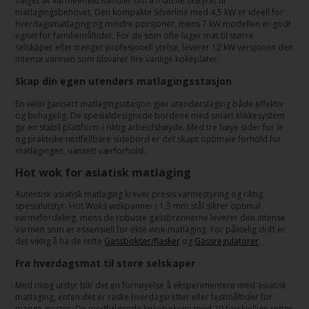
Valget av varmeeffekt handler om å matche utstyret til
matlagingsbehovet. Den kompakte Silverline med 4,5 kW er ideell for
hverdagsmatlaging og mindre porsjoner, mens 7 kW modellen er godt
egnet for familiemåltider. For de som ofte lager mat til større
selskaper eller trenger profesjonell ytelse, leverer 12 kW versjonen den
intense varmen som tilsvarer fire vanlige kokeplater.
Skap din egen utendørs matlagingsstasjon
En velorganisert matlagingsstasjon gjør utendørslaging både effektiv
og behagelig. De spesialdesignede bordene med smart klikkesystem
gir en stabil plattform i riktig arbeidshøyde. Med tre høye sider for le
og praktiske nedfellbare sidebord er det skapt optimale forhold for
matlagingen, uansett værforhold.
Hot wok for asiatisk matlaging
Autentisk asiatisk matlaging krever presis varmestyring og riktig
spesialutstyr. Hot Woks wokpanner i 1,5 mm stål sikrer optimal
varmefordeling, mens de robuste gassbrennerne leverer den intense
varmen som er essensiell for ekte wok-matlaging. For pålitelig drift er
det viktig å ha de rette
Gassbokser/flasker
og
Gassregulatorer
.
Fra hverdagsmat til store selskaper
Med riktig utstyr blir det en fornøyelse å eksperimentere med asiatisk
matlaging, enten det er raske hverdagsretter eller festmåltider for
mange gjester. De medfølgende kokebøkene med 70 forskjellige retter