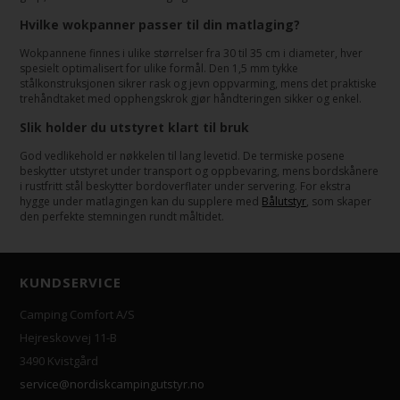
Hvilke wokpanner passer til din matlaging?
Wokpannene finnes i ulike størrelser fra 30 til 35 cm i diameter, hver
spesielt optimalisert for ulike formål. Den 1,5 mm tykke
stålkonstruksjonen sikrer rask og jevn oppvarming, mens det praktiske
trehåndtaket med opphengskrok gjør håndteringen sikker og enkel.
Slik holder du utstyret klart til bruk
God vedlikehold er nøkkelen til lang levetid. De termiske posene
beskytter utstyret under transport og oppbevaring, mens bordskånere
i rustfritt stål beskytter bordoverflater under servering. For ekstra
hygge under matlagingen kan du supplere med
Bålutstyr
, som skaper
den perfekte stemningen rundt måltidet.
KUNDSERVICE
Camping Comfort A/S
Hejreskovvej 11-B
3490 Kvistgård
service@nordiskcampingutstyr.no