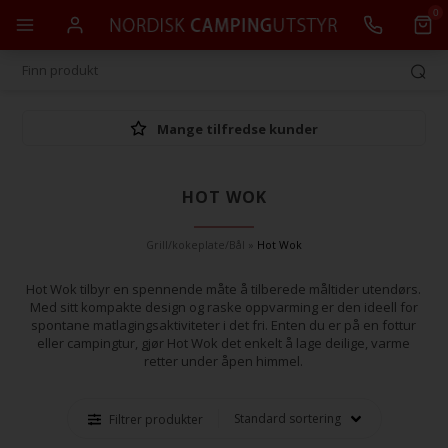
0
Mange tilfredse kunder
HOT WOK
Grill/kokeplate/Bål
»
Hot Wok
Hot Wok tilbyr en spennende måte å tilberede måltider utendørs.
Med sitt kompakte design og raske oppvarming er den ideell for
spontane matlagingsaktiviteter i det fri. Enten du er på en fottur
eller campingtur, gjør Hot Wok det enkelt å lage deilige, varme
retter under åpen himmel.
Filtrer produkter