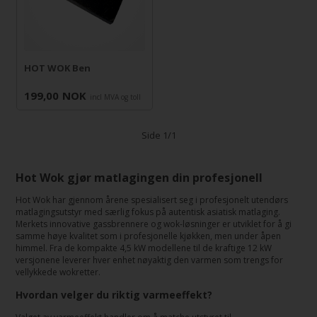
HOT WOK Ben
199,00
NOK
incl MVA og toll
Side 1/1
Hot Wok gjør matlagingen din profesjonell
Hot Wok har gjennom årene spesialisert seg i profesjonelt utendørs
matlagingsutstyr med særlig fokus på autentisk asiatisk matlaging.
Merkets innovative gassbrennere og wok-løsninger er utviklet for å gi
samme høye kvalitet som i profesjonelle kjøkken, men under åpen
himmel. Fra de kompakte 4,5 kW modellene til de kraftige 12 kW
versjonene leverer hver enhet nøyaktig den varmen som trengs for
vellykkede wokretter.
Hvordan velger du riktig varmeeffekt?