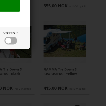
,00
NOK
incl MVA og
355,00
NOK
incl MVA og toll
Statistiske
A Tie Down S
FIAMMA Tie Down S
5/F65 - Black
F35/F45/F65 - Yellow
0
NOK
415,00
NOK
incl MVA og toll
incl MVA og toll