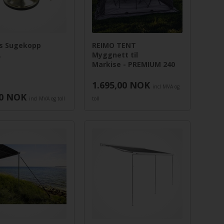
us Sugekopp
REIMO TENT
.
Myggnett til
Markise - PREMIUM 240
1.695,00
NOK
incl MVA og
0
NOK
incl MVA og toll
toll