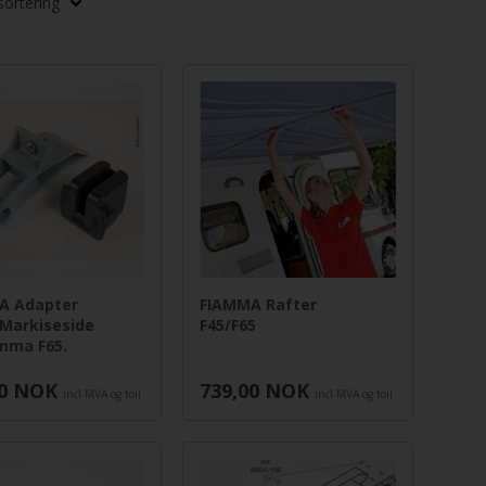
A Adapter
FIAMMA Rafter
l Markiseside
F45/F65
mma F65.
0
NOK
739,00
NOK
incl MVA og toll
incl MVA og toll