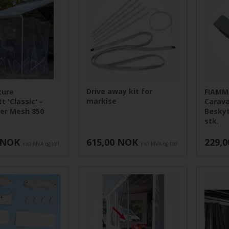
Drive away kit for
ture
FIAMM
markise
 'Classic' -
Carav
ner Mesh 850
Beskyt
stk.
NOK
615,00
NOK
229,0
incl MVA og toll
incl MVA og toll