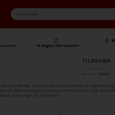
Bi
I alt
se kunder
14 dagers full returrett
TILBEHØR
Markiser
»
Tilbehør
utvalg av tilbehør, som er designet for å forbedre din opplevelse og
ller stil, tilbyr vi løsninger som passer til ethvert behov. Gjør ditt
dukter, som er laget for å imponere.