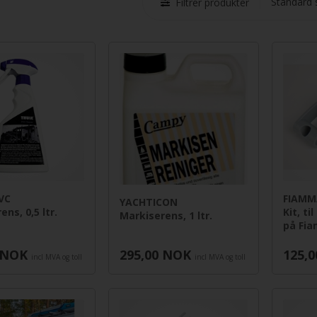
Filtrer produkter
VC
FIAMM
YACHTICON
ns, 0,5 ltr.
Kit, ti
Markiserens, 1 ltr.
på Fia
NOK
295,00
NOK
125,0
incl MVA og toll
incl MVA og toll