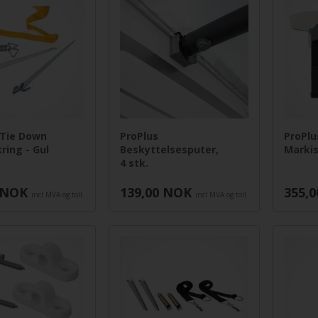
Tie Down
ProPlus
ProPlu
ring - Gul
Beskyttelsesputer,
Marki
4 stk.
NOK
139,00
NOK
355,0
incl MVA og toll
incl MVA og toll