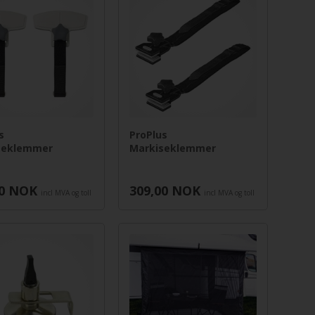
s
ProPlus
seklemmer
Markiseklemmer
0
NOK
309,00
NOK
incl MVA og toll
incl MVA og toll