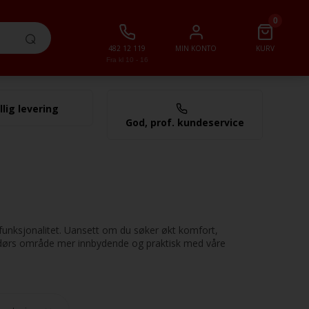
0
482 12 119
MIN KONTO
KURV
Fra kl 10 - 16
llig levering
0,00 NOK
God, prof. kundeservice
 funksjonalitet. Uansett om du søker økt komfort,
 utendørs område mer innbydende og praktisk med våre