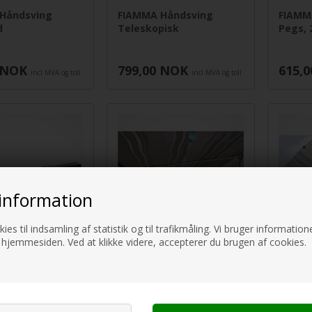
Håndsving
FIAMMA Håndsving
FIAMM
d
Teleskopisk
Pegs, 
NOK
799,00
NOK
615,0
incl MVA og toll
incl MVA og toll
information
ies til indsamling af statistik og til trafikmåling. Vi bruger informatione
 hjemmesiden. Ved at klikke videre, accepterer du brugen af cookies.
 Mega Bag
FIAMMA Rafte
FIAMM
CaravanStore XL
Spenn
Magic 