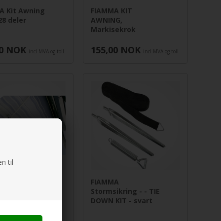
A Kit Awning
FIAMMA KIT
28 deler
AWNING,
Markisekrok
0
NOK
155,00
NOK
incl MVA og toll
incl MVA og toll
n til
A
FIAMMA
ingsstang
Stormsikring - - TIE
Rafter Pro
DOWN KIT - svart