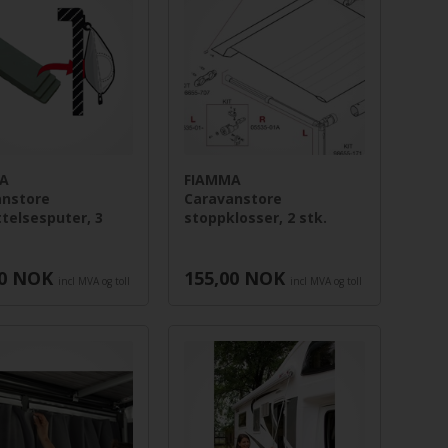
A
FIAMMA
anstore
Caravanstore
telsesputer, 3
stoppklosser, 2 stk.
0
NOK
155,00
NOK
incl MVA og toll
incl MVA og toll