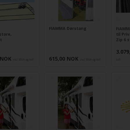
FIAMMA Dørstang
FIAMM
store,
til Pr
t
Zip 6 s
3.079
NOK
615,00
NOK
incl MVA og toll
incl MVA og toll
toll