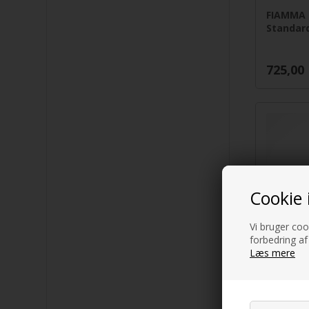
FIAMMA 
Standar
725,00
Cookie 
Vi bruger cook
forbedring af
Læs mere
FIAMMA
Smart, L