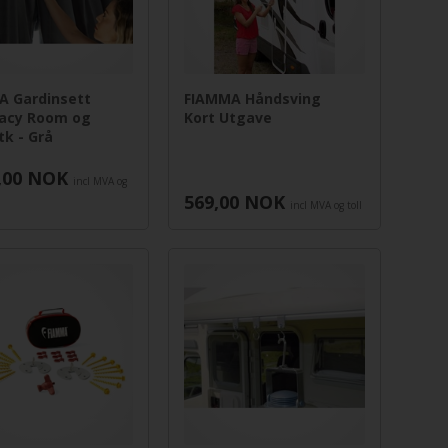
A Gardinsett
FIAMMA Håndsving
ivacy Room og
Kort Utgave
tk - Grå
,00
NOK
incl MVA og
569,00
NOK
incl MVA og toll