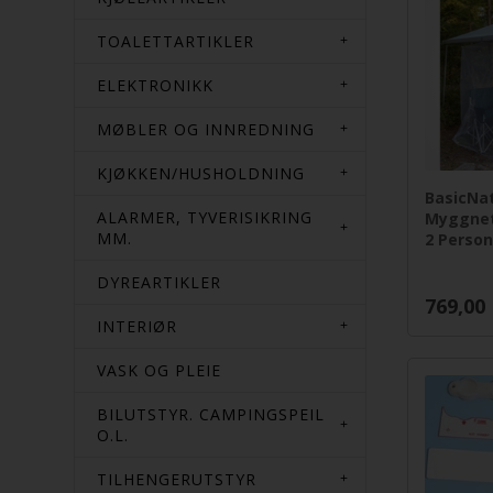
TOALETTARTIKLER
ELEKTRONIKK
MØBLER OG INNREDNING
KJØKKEN/HUSHOLDNING
BasicNa
ALARMER, TYVERISIKRING
Myggnett
MM.
2 Perso
DYREARTIKLER
769,00
INTERIØR
VASK OG PLEIE
BILUTSTYR. CAMPINGSPEIL
O.L.
TILHENGERUTSTYR