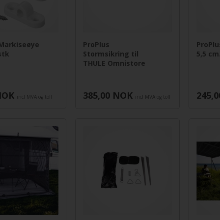
 Markiseøye
ProPlus
ProPl
stk
Stormsikring til
5,5 cm
THULE Omnistore
NOK
385,00
NOK
245,0
incl MVA og toll
incl MVA og toll