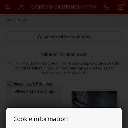
0
Mange tilfredse kunder
Tilbehør til Familietelt
Her finner du komforttepper for den beste campingopplevelse i ditt
familietelt, teltunderlag eller footprint som de også kalles, for
forlengelse av teltes levetid.
Teltunderlag & Footprints
Cookie information