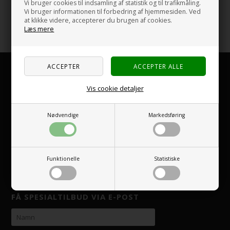
Vi bruger cookies til indsamling af statistik og til trafikmåling.
Vi bruger informationen til forbedring af hjemmesiden. Ved
at klikke videre, accepterer du brugen af cookies.
Tepper til familietelt
Læs mere
KUNDSERVICE
Camping Comfort A/S
Vis cookie detaljer
Hejreskovvej 11-B
3490 Kvistgård
Nødvendige
Markedsføring
service@nordiskcampingutstyr.no
Telefon
482 12 119
CVR-nr. DK31744237
Funktionelle
Statistiske
Org.nr. 920 121 985 (MVA)
FÅ SPESIALTILBUD VIA E-POST