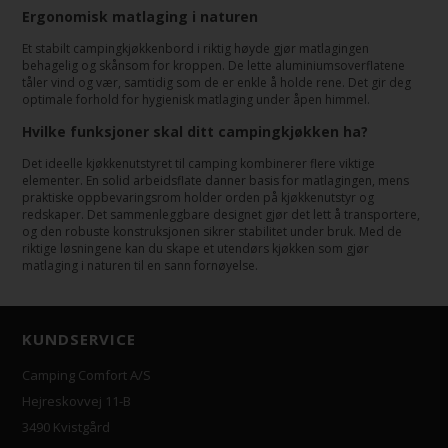
Ergonomisk matlaging i naturen
Et stabilt campingkjøkkenbord i riktig høyde gjør matlagingen
behagelig og skånsom for kroppen. De lette aluminiumsoverflatene
tåler vind og vær, samtidig som de er enkle å holde rene. Det gir deg
optimale forhold for hygienisk matlaging under åpen himmel.
Hvilke funksjoner skal ditt campingkjøkken ha?
Det ideelle kjøkkenutstyret til camping kombinerer flere viktige
elementer. En solid arbeidsflate danner basis for matlagingen, mens
praktiske oppbevaringsrom holder orden på kjøkkenutstyr og
redskaper. Det sammenleggbare designet gjør det lett å transportere,
og den robuste konstruksjonen sikrer stabilitet under bruk. Med de
riktige løsningene kan du skape et utendørs kjøkken som gjør
matlaging i naturen til en sann fornøyelse.
KUNDSERVICE
Camping Comfort A/S
Hejreskovvej 11-B
3490 Kvistgård