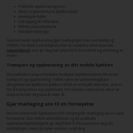
Praktiske oppbevaringsrom
Smart organisering av kjøkkenutstyr
Innebygde hyller
Lett tilgang til redskaper
Effektiv plassutnyttelse
Fleksible løsninger
Gjennomtenkt oppbevaring gjør matlagingen mer oversiktlig og
effektiv. For ekstra arbeidsplass kan du supplere med separate
campingbord
, som gir deg mer plass til forberedelse og anretning av
maten.
Transport og oppbevaring av ditt mobile kjøkken
De praktiske transportveskene beskytter kjøkkenutstyret ditt under
transport og oppbevaring. Takket være de sammenleggbare
designene kan kjøkkenet pakkes ned til en kompakt størrelse, som er
lett å transportere og oppbevare. De robuste materialene sikrer at
utstyret holder seg pent år etter år.
Gjør matlaging ute til en fornøyelse
Med et velinnredet kjøkkenbord til camping blir matlaging ute en sann
fornøyelse. Den stabile arbeidsflaten og de praktiske
oppbevaringsløsningene gir deg frihet til å konsentrere deg om
matlagingen, mens du nyter naturen rundt deg.