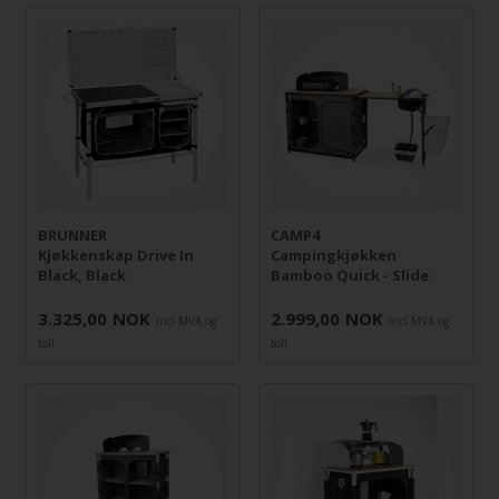
CAMP4
BRUNNER
Campingkjøkken
Kjøkkenskap Drive In
Bamboo Quick - Slide
Black, Black
3.325,00
NOK
2.999,00
NOK
incl MVA og
incl MVA og
toll
toll