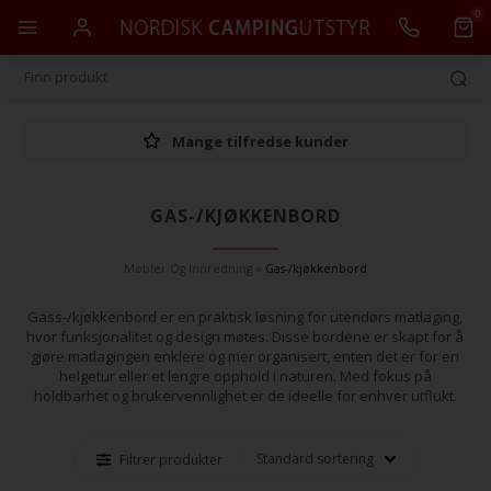
0
Mange tilfredse kunder
GAS-/KJØKKENBORD
Møbler Og Innredning
»
Gas-/kjøkkenbord
Gass-/kjøkkenbord er en praktisk løsning for utendørs matlaging,
hvor funksjonalitet og design møtes. Disse bordene er skapt for å
gjøre matlagingen enklere og mer organisert, enten det er for en
helgetur eller et lengre opphold i naturen. Med fokus på
holdbarhet og brukervennlighet er de ideelle for enhver utflukt.
Filtrer produkter