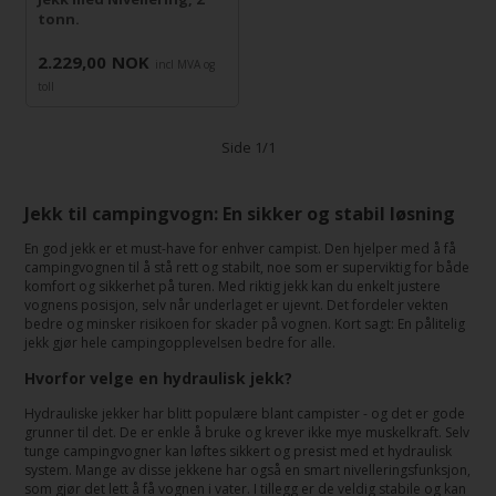
tonn.
2.229,00
NOK
incl MVA og
toll
Side 1/1
Jekk til campingvogn: En sikker og stabil løsning
En god jekk er et must-have for enhver campist. Den hjelper med å få
campingvognen til å stå rett og stabilt, noe som er superviktig for både
komfort og sikkerhet på turen. Med riktig jekk kan du enkelt justere
vognens posisjon, selv når underlaget er ujevnt. Det fordeler vekten
bedre og minsker risikoen for skader på vognen. Kort sagt: En pålitelig
jekk gjør hele campingopplevelsen bedre for alle.
Hvorfor velge en hydraulisk jekk?
Hydrauliske jekker har blitt populære blant campister - og det er gode
grunner til det. De er enkle å bruke og krever ikke mye muskelkraft. Selv
tunge campingvogner kan løftes sikkert og presist med et hydraulisk
system. Mange av disse jekkene har også en smart nivelleringsfunksjon,
som gjør det lett å få vognen i vater. I tillegg er de veldig stabile og kan