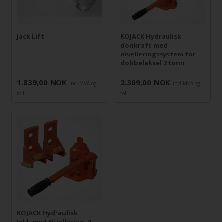
Jack Lift
KOJACK Hydraulisk
donkraft med
nivelleringssystem for
dobbelaksel 2 tonn.
1.839,00
NOK
2.309,00
NOK
incl MVA og
incl MVA og
toll
toll
KOJACK Hydraulisk
Jekk med Nivellering, 2