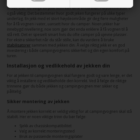
campingvognens vekt - gjerne høyere. Har du en campingvogn med to
aksler, bør du velge en jekk som kan løfte enda mer. Høydeområdet er
også viktig. Det bestemmer hvor godt jeken fungerer på ulike typer
underlag. En jekk med et stort høydeområde gir deg flere muligheter
for å få vognen i vater, uansett hvor du camper. Noen jekker har
innebygd nivellering, noe som gjør det enda enklere å få vognen til å
stå rett. Det er spesielt smart hvis du ofte camper på ujevne plasser.
For ekstra sikkerhet når du står stille, kan du vurdere å bruke
stabilisatorer
sammen med jekken din. Å velge riktig jekk er en god
investering i både campingvognens sikkerhet og din egen komfort på
turen.
Installasjon og vedlikehold av jekken din
For at jekken til campingvognen skal fungere godt og vare lenge, er det
viktig å installere og vedlikeholde den korrekt. Ved å følge de riktige
trinnene gjør du både jekken og campingvognen mer sikker og
pålitelig.
Sikker montering av jekken
Å montere jekken korrekt er veldig viktig for at campingvognen skal stå
stabilt. Her er noen viktige trinn du bør følge:
Sjekk av chassiskompatibilitet
Valg av korrekt monteringssted
Bruk av passende monteringsplater