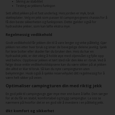
Sikring av stabilitet
Testing av jekkens funksjon
Sett alltid jekken på et fast underlag. Hvis jorden er myk, bruk
støtteplater. Velg en jekk som passer til campingvognens chassis for å
få den beste sikkerheten og funksjonen. Dette gjelder også for
hydrauliske jekker, som kan løfte ekstra mye.
Regelmessig vedlikehold
Godt vedlikehold får jekken din til å vare lenger og virke pålitelig. Gjør
jekken ren etter hver bruk og smør de bevegelige delene jevnlig. Sjekk
for løse bolter eller skader før du bruker den. Hvis du har en
hydraulisk jekk, er det viktig å holde øye med oljenivået og fylle opp
ved behov. Oppbevar jekken et tørt sted når den ikke er i bruk. Ved å
følge disse enkle vedlikeholdstipsene kan du være sikker på at jekken
din alltid er klar til bruk. Så kan du nyte campingturen uten
bekymringer. Husk også å sjekke reservehjulet ditt regelmessig for å
være helt sikker på veien.
Optimaliser campingturen din med riktig jekk
En god jekk til campingvogn gjør mye mer enn bare å løfte. Den sørger
for at du får en stabil, komfortabel og trygg campingtur. La oss se
nærmere på hvorfor det er en god idé å investere i en pålitelig jekk.
Økt komfort og sikkerhet