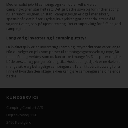
Med en solid jekk til campingvogn kan du enkelt sikre at
campingvognen står helt rett. Det gir bedre søvn og forhindrer at ting
ruller rundt i vognen. En stabil campingvogn er også mer sikker,
spesielt når det blåser. Hydrauliske jekker gjør det enda lettere å få
vognen i vater, selv på ujevnt terreng. Det er superviktig for å få en god
campingtur.
Langvarig investering i campingutstyr
En kvalitetsjekk er en investering i campingutstyret ditt som varer lenge.
Når du velger en jekk som passer til campingvognens vekt og type, får
du et pålitelig verktøy som du kan bruke i mange år. Det sparer deg for
både besvær og penger på lang sikt. Husk at en god jekk er nøkkelen til
mange sikre og behagelige campingturer. Ta en titt på vårt utvalg for å
finne ut hvordan den riktige jekken kan gjøre campingturene dine enda
bedre.
KUNDSERVICE
Camping Comfort A/S
Hejreskovvej 11-B
3490 Kvistgård