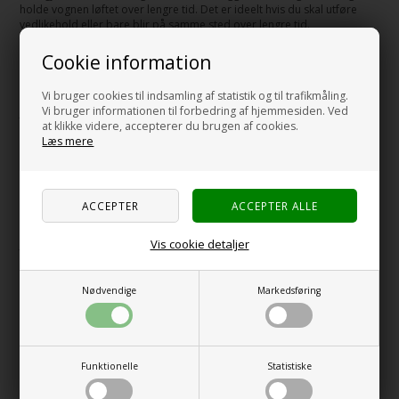
holde vognen løftet over lengre tid. Det er ideelt hvis du skal utføre
vedlikehold eller bare blir på samme sted over lengre tid.
ALKO-jekk: Spesialisert løsning
Cookie information
ALKO jekker er laget spesielt for campingvogner og har flere fordeler.
Vi bruger cookies til indsamling af statistik og til trafikmåling.
De passer godt til ulike campingvognmodeller og chassistyper. Disse
Vi bruger informationen til forbedring af hjemmesiden. Ved
jekker er sterke nok til å håndtere tunge belastninger, men likevel lette
at klikke videre, accepterer du brugen af cookies.
å sette på og ta av. Det gjør dem ideelle når du er på farten, hvor plass
Læs mere
og vekt er viktige faktorer. ALKO tilbyr ulike modeller, slik at du kan
finne en som passer godt til campingvognens vekt.
Velg riktig jekk til din campingvogn
Å velge riktig jekk til campingvogn er svært viktig for en sikker tur.
Fokuser på vognens vekt og chassistype når du velger. Velg alltid en
Vis cookie detaljer
jekk som kan håndtere mer enn campingvognens vekt. Det gir ekstra
sikkerhet når du bruker den. En god jekk hjelper deg med å få vognen i
vater, selv på ujevnt underlag. Det gjør hele campingturen mye mer
behagelig. Husk å sjekke om jekken passer til chassiset ditt, da noen
Nødvendige
Markedsføring
modeller er laget for bestemte typer. For å gjøre det enda mer stabilt,
kan du bruke
nivåkiler
sammen med jekken din.
Løftekapasitet og høydeområde
Funktionelle
Statistiske
Når du velger jekk, er det to ting du spesielt skal se etter: løftekapasitet
og høydeområde. Løftekapasiteten skal være minst like høy som