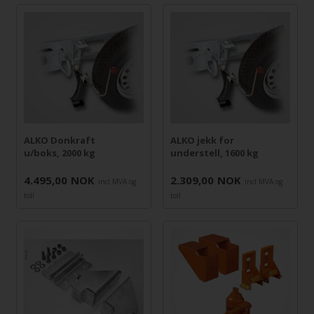
ALKO Donkraft
ALKO jekk for
u/boks, 2000 kg
understell, 1600 kg
4.495,00
NOK
2.309,00
NOK
incl MVA og
incl MVA og
toll
toll