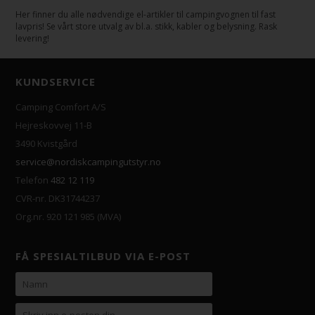
Her finner du alle nødvendige el-artikler til campingvognen til fast
lavpris! Se vårt store utvalg av bl.a. stikk, kabler og belysning. Rask
levering!
KUNDSERVICE
Camping Comfort A/S
Hejreskovvej 11-B
3490 Kvistgård
service@nordiskcampingutstyr.no
Telefon
482 12 119
CVR-nr. DK31744237
Org.nr. 920 121 985 (MVA)
FÅ SPESIALTILBUD VIA E-POST