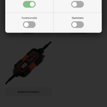
Funktionelle
Statistiske
Solceller
Omdannere
Batterier/ladere