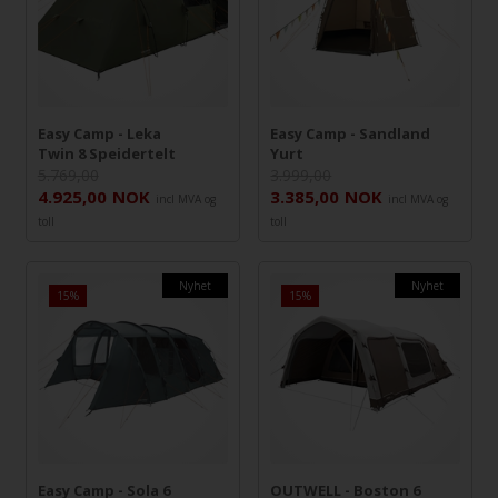
Easy Camp - Leka
Easy Camp - Sandland
Twin 8 Speidertelt
Yurt
5.769,00
3.999,00
4.925,00
NOK
3.385,00
NOK
incl MVA og
incl MVA og
toll
toll
Nyhet
Nyhet
15%
15%
Easy Camp - Sola 6
OUTWELL - Boston 6