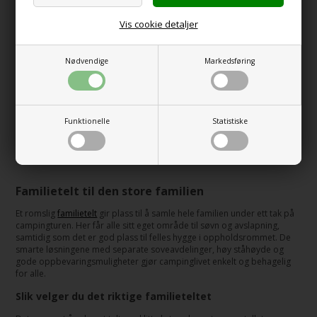
Vis cookie detaljer
OUTWELL - Vermont 7
Nødvendige
Markedsføring
Air Premium Familietelt
23.079,00
19.619,00
NOK
incl MVA og
toll
Funktionelle
Statistiske
Side 1/1
Familietelt til den store familien
Et romslig
familietelt
gir plass til å samle hele familien under ett tak på
campingturen. Her får alle sitt eget område til søvn og avslapning,
samtidig som det er god plass til felles hygge i oppholdsrommet. De
smarte løsningene med separate soveavdelinger, høy ståhøyde og
gode oppbevaringsmuligheter gjør campinglivet enkelt og behagelig
for alle.
Slik velger du det riktige familieteltet