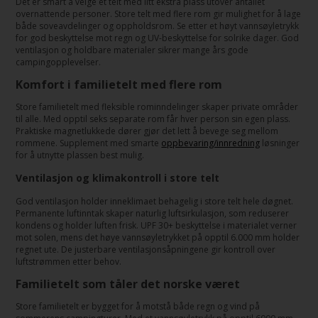
Det er smart å velge et telt med litt ekstra plass utover antallet
overnattende personer. Store telt med flere rom gir mulighet for å lage
både soveavdelinger og oppholdsrom. Se etter et høyt vannsøyletrykk
for god beskyttelse mot regn og UV-beskyttelse for solrike dager. God
ventilasjon og holdbare materialer sikrer mange års gode
campingopplevelser.
Komfort i familietelt med flere rom
Store familietelt med fleksible rominndelinger skaper private områder
til alle. Med opptil seks separate rom får hver person sin egen plass.
Praktiske magnetlukkede dører gjør det lett å bevege seg mellom
rommene. Supplement med smarte
oppbevaring/innredning
løsninger
for å utnytte plassen best mulig.
Ventilasjon og klimakontroll i store telt
God ventilasjon holder inneklimaet behagelig i store telt hele døgnet.
Permanente luftinntak skaper naturlig luftsirkulasjon, som reduserer
kondens og holder luften frisk. UPF 30+ beskyttelse i materialet verner
mot solen, mens det høye vannsøyletrykket på opptil 6.000 mm holder
regnet ute. De justerbare ventilasjonsåpningene gir kontroll over
luftstrømmen etter behov.
Familietelt som tåler det norske været
Store familietelt er bygget for å motstå både regn og vind på