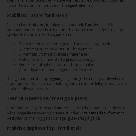
sommerens campingturer. Med et vannsøyletrykk på opptil 6000 mm
holder teltet familien tørr, selv når regnet siler ned.
Stabilitet i store familietelt
En sterk konstruksjon gir sikkerhet i store telt. Familietelt til 6-8
personer har robuste løsninger med separate rom til både søvn og
opphold, slik at alle får sin egen plass.
Beskytter effektivt mot regn med høyt vannsøyletrykk
Skjerm mot solen med UPF 30+ beskyttelse
Sikrer frisk luft med pustbare materialer
Holder formen med sterke glassfiberstenger
Reduserer fuktighet med smarte luftkanaler
Gjør adgang lett med magnetlukkede dører
Den gjennomtenkte oppbygningen gir en god campingopplevelse for
store familier. Kvalitetsmaterialer og smart romfordeling skaper plass
til både fellesskap og ro.
Telt til 8 personer med god plass
Store familietelt gir frihet til å innrede etter behov. Her er det plass til
både hyggelig samvær og private stunder. Et
teltunderlag - footprint
beskytter bunnen og gir et behagelig underlag å gå på.
Praktisk oppbevaring i familietelt