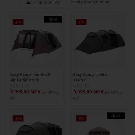
Filtrer produkter
Nyhet
15%
13%
Easy Camp - Kullen 6
Easy Camp - Leka
Air Familietelt
Twin 6
10.619,00
4.619,00
8.999,00
NOK
3.999,00
NOK
incl MVA og
incl MVA og
toll
toll
Nyhet
15%
15%