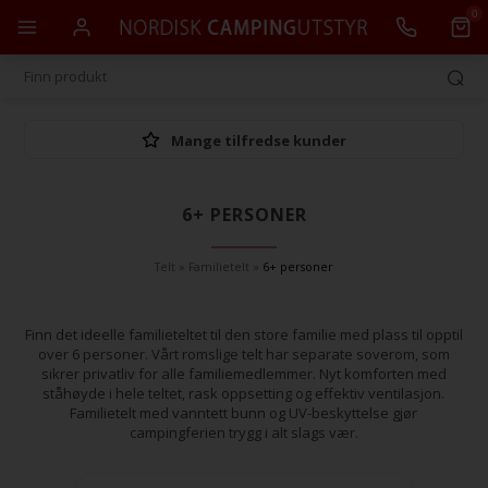
0
Mange tilfredse kunder
6+ PERSONER
Telt
»
Familietelt
»
6+ personer
Finn det ideelle familieteltet til den store familie med plass til opptil
over 6 personer. Vårt romslige telt har separate soverom, som
sikrer privatliv for alle familiemedlemmer. Nyt komforten med
ståhøyde i hele teltet, rask oppsetting og effektiv ventilasjon.
Familietelt med vanntett bunn og UV-beskyttelse gjør
campingferien trygg i alt slags vær.