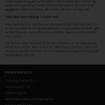
Smart organisering gjør campinglivet enklere. Innebygde lommer og
oppbevaringsløsninger holder orden på alt utstyret. Bruk de riktige
plugger
for sikker forankring, slik at teltet står fast i all slags vær.
Fleksibel innredning i store telt
Store familietelt har fleksible innredningsløsninger med separate rom
til søvn og opphold. Den gode takhøyden og godt plasserte dører gjør
det lett å bevege seg rundt, mens romdelere skaper private områder
etter behov.
Når du leter etter familietelt til den store familien, er det viktig å velge
et telt som matcher deres behov for både plass og komfort. Med vårt
utvalg av romslige telt finner dere den ideelle løsningen til deres neste
campingferie sammen.
KUNDSERVICE
Camping Comfort A/S
Hejreskovvej 11-B
3490 Kvistgård
service@nordiskcampingutstyr.no
Telefon
482 12 119