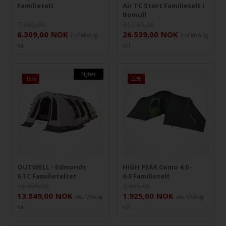
Familietelt
Air TC Stort Familietelt i
Bomull
7.385,00
31.235,00
6.309,00
NOK
26.539,00
NOK
incl MVA og
incl MVA og
toll
toll
Nyhet
15%
22%
OUTWELL - Edmonds
HIGH PEAK Como 4.0 -
6 TC Familieteltet
6.0 Familietelt
16.309,00
2.465,00
13.849,00
NOK
1.925,00
NOK
incl MVA og
incl MVA og
toll
toll