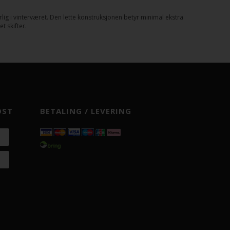
ig i vinterværet. Den lette konstruksjonen betyr minimal ekstra
 skifter.
OST
BETALING / LEVERING