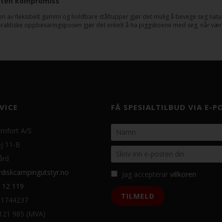
 uten kompromiss
 av fleksibelt gummi og holdbare ståltupper gjør det mulig å bevege seg naturl
praktiske oppbevaringsposen gjør det enkelt å ha piggskoene med seg, når været
VICE
FÅ SPESIALTILBUD VIA E-P
mfort A/S
j 11-B
ård
diskcampingutstyr.no
Jag accepterar
villkoren
 12 119
31744237
 121 985 (MVA)