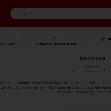
Bi
I alt
se kunder
14 dagers full returrett
BRODDER
Outdoor & Telt
»
Klær
»
Brod
ideelle for utendørs eventyr, hvor komfort og funksjonalitet er avgj
stabilitet på ujevne overflater. Med materialer som motstår elementene
fottøy for utforskning av naturen