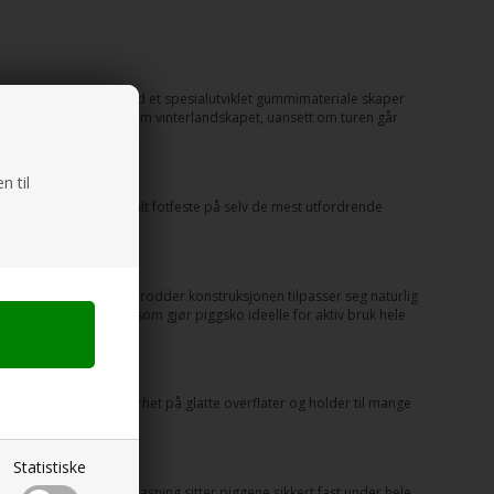
inere rustfritt stål med et spesialutviklet gummimateriale skaper
å bevege seg trygt gjennom vinterlandskapet, uansett om turen går
n til
tviklet for å gi maksimalt fotfeste på selv de mest utfordrende
te.
nteren. Den fleksible brodder konstruksjonen tilpasser seg naturlig
 selv i frostvær, noe som gjør piggsko ideelle for aktiv bruk hele
e brodder gir deg sikkerhet på glatte overflater og holder til mange
Statistiske
flater. Med korrekt tilpasning sitter piggene sikkert fast under hele