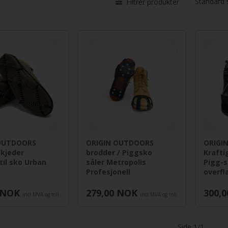
Filtrer produkter
OUTDOORS
ORIGIN OUTDOORS
ORIGI
skjeder
brodder / Piggsko
Krafti
til sko Urban
såler Metropolis
Pigg-s
Profesjonell
overfl
NOK
279,00
NOK
300,0
incl MVA og toll
incl MVA og toll
Side 1/1