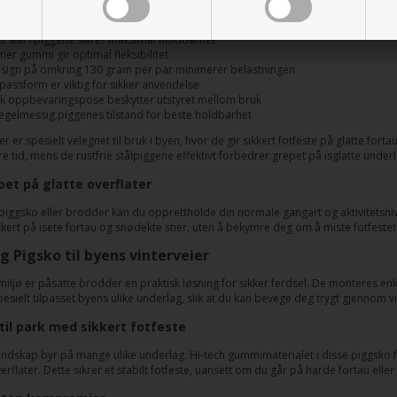
itt stål i piggene sikrer maksimal holdbarhet
mer gummi gir optimal fleksibilitet
esign på omkring 130 gram per par minimerer belastningen
 passform er viktig for sikker anvendelse
sk oppbevaringspose beskytter utstyret mellom bruk
regelmessig piggenes tilstand for beste holdbarhet
 er spesielt velegnet til bruk i byen, hvor de gir sikkert fotfeste på glatte for
re tid, mens de rustfrie stålpiggene effektivt forbedrer grepet på isglatte underl
et på glatte overflater
piggsko eller brodder kan du opprettholde din normale gangart og aktivitetsnivå
kkert på isete fortau og snødekte stier, uten å bekymre deg om å miste fotfestet
g Pigsko til byens vinterveier
rmiljø er påsatte brodder en praktisk løsning for sikker ferdsel. De monteres en
esielt tilpasset byens ulike underlag, slik at du kan bevege deg trygt gjennom v
 til park med sikkert fotfeste
andskap byr på mange ulike underlag. Hi-tech gummimaterialet i disse piggsko f
verflater. Dette sikrer et stabilt fotfeste, uansett om du går på harde fortau elle