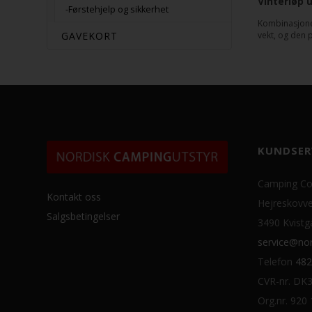
Vinterløp
-Førstehjelp og sikkerhet
Kombinasjonen
GAVEKORT
vekt, og den 
KUNDSER
Camping Co
Kontakt oss
Hejreskovve
Salgsbetingelser
3490 Kvistg
service@nor
Telefon
482
CVR-nr. DK
Org.nr. 920