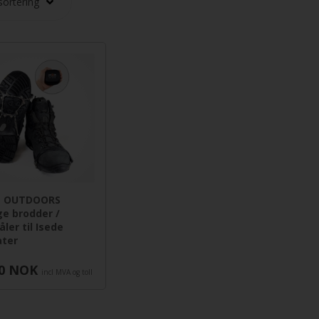
N OUTDOORS
ge brodder /
åler til Isede
ater
0
NOK
incl MVA og toll