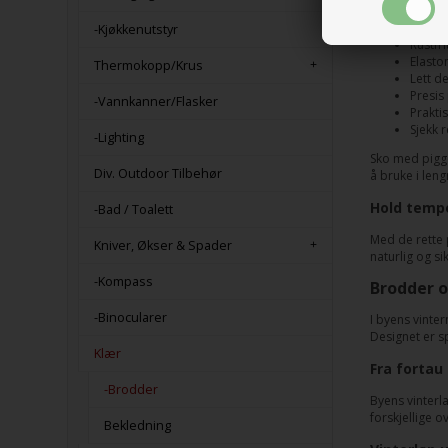
turen.
-Kjøkkenutstyr
Rustfr
Elasto
Thermokopp/Krus
Lett d
Presis
-Vannkanner/Flasker
Prakti
Sjekk 
-Lighting
Sko med pigger
Div. Outdoor Tilbehør
å bruke i leng
Hold tempo
-Bad / Toalett
Med de rette 
Kniver, Økser & Spader
naturlig og si
-Kompass
Brodder o
-Binocularer
I byens vinte
Designet er sp
Klær
Fra fortau
-Brodder
Byens vinterl
forskjellige o
Bekledning