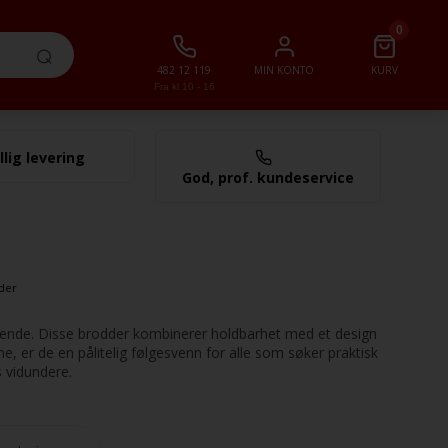
0
482 12 119
MIN KONTO
KURV
Fra kl 10 - 16
llig levering
0,00 NOK
God, prof. kundeservice
der
ørende. Disse brodder kombinerer holdbarhet med et design
, er de en pålitelig følgesvenn for alle som søker praktisk
s vidundere.