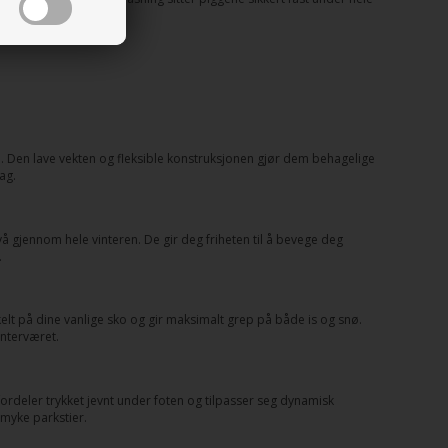
tau. Den lave vekten og fleksible konstruksjonen gjør dem behagelige
ag.
 gjennom hele vinteren. De gir deg friheten til å bevege deg
.
kelt på dine vanlige sko og gir maksimalt grep på både is og snø.
interværet.
ordeler trykket jevnt under foten og tilpasser seg dynamisk
r myke parkstier.