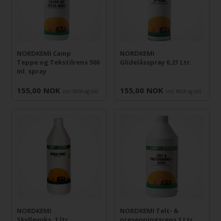
NORDKEMI Camp
NORDKEMI
Teppe og Tekstilrens 500
Glidelåsspray 0,21 Ltr.
ml. spray
155,00
NOK
155,00
NOK
incl MVA og toll
incl MVA og toll
NORDKEMI
NORDKEMI Telt- &
Skyllevoks, 1 ltr
presenningsrens 1 Ltr.