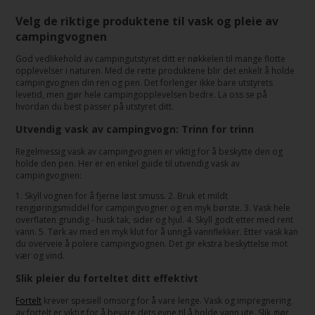
Velg de riktige produktene til vask og pleie av
campingvognen
God vedlikehold av campingutstyret ditt er nøkkelen til mange flotte
opplevelser i naturen. Med de rette produktene blir det enkelt å holde
campingvognen din ren og pen. Det forlenger ikke bare utstyrets
levetid, men gjør hele campingopplevelsen bedre. La oss se på
hvordan du best passer på utstyret ditt.
Utvendig vask av campingvogn: Trinn for trinn
Regelmessig vask av campingvognen er viktig for å beskytte den og
holde den pen. Her er en enkel guide til utvendig vask av
campingvognen:
1. Skyll vognen for å fjerne løst smuss. 2. Bruk et mildt
rengjøringsmiddel for campingvogner og en myk børste. 3. Vask hele
overflaten grundig - husk tak, sider og hjul. 4. Skyll godt etter med rent
vann. 5. Tørk av med en myk klut for å unngå vannflekker. Etter vask kan
du overveie å polere campingvognen. Det gir ekstra beskyttelse mot
vær og vind.
Slik pleier du forteltet ditt effektivt
Fortelt
krever spesiell omsorg for å vare lenge. Vask og impregnering
av fortelt er viktig for å bevare dets evne til å holde vann ute. Slik gjør