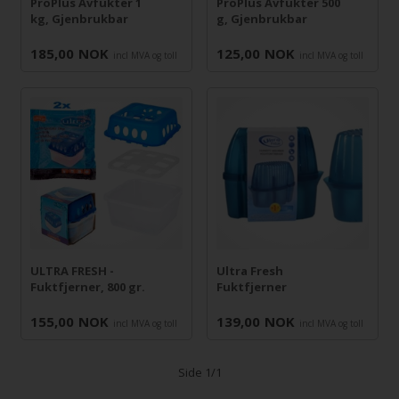
ProPlus Avfukter 1
ProPlus Avfukter 500
kg, Gjenbrukbar
g, Gjenbrukbar
185,00
NOK
125,00
NOK
incl MVA og toll
incl MVA og toll
ULTRA FRESH -
Ultra Fresh
Fuktfjerner, 800 gr.
Fuktfjerner
155,00
NOK
139,00
NOK
incl MVA og toll
incl MVA og toll
Side 1/1