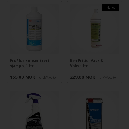
Nyhet
ProPlus konsentrert
Ren Fritid, Vask &
sjampo, 1 ltr.
Voks 1 ltr.
155,00
NOK
229,00
NOK
incl MVA og toll
incl MVA og toll