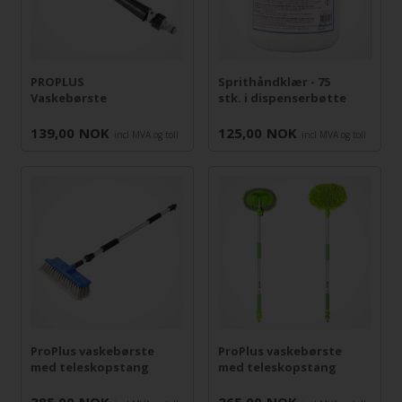
PROPLUS
Sprithåndklær - 75
Vaskebørste
stk. i dispenserbøtte
139,00
NOK
125,00
NOK
incl MVA og toll
incl MVA og toll
ProPlus vaskebørste
ProPlus vaskebørste
med teleskopstang
med teleskopstang