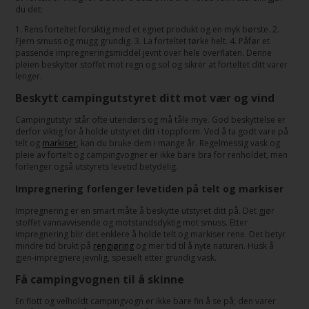
du det:
1. Rens forteltet forsiktig med et egnet produkt og en myk børste. 2.
Fjern smuss og mugg grundig. 3. La forteltet tørke helt. 4. Påfør et
passende impregneringsmiddel jevnt over hele overflaten. Denne
pleien beskytter stoffet mot regn og sol og sikrer at forteltet ditt varer
lenger.
Beskytt campingutstyret ditt mot vær og vind
Campingutstyr står ofte utendørs og må tåle mye. God beskyttelse er
derfor viktig for å holde utstyret ditt i toppform. Ved å ta godt vare på
telt og
markiser
, kan du bruke dem i mange år. Regelmessig vask og
pleie av fortelt og campingvogner er ikke bare bra for renholdet, men
forlenger også utstyrets levetid betydelig.
Impregnering forlenger levetiden på telt og markiser
Impregnering er en smart måte å beskytte utstyret ditt på. Det gjør
stoffet vannavvisende og motstandsdyktig mot smuss. Etter
impregnering blir det enklere å holde telt og markiser rene. Det betyr
mindre tid brukt på
rengjøring
og mer tid til å nyte naturen. Husk å
gjen-impregnere jevnlig, spesielt etter grundig vask.
Få campingvognen til å skinne
En flott og velholdt campingvogn er ikke bare fin å se på; den varer