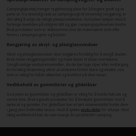
Campingkjøretøy trenger regelmessig pleie for å fungere godt og se
pene ut. Fra utvendig vask av campingvogn til innvendig rengjøring, er
det viktig å velge de riktige pleieproduktene. God pleie hjelper med å
forlenge levetiden på utstyret ditt og gjør campingopplevelsen bedre.
Bruk produkter som er skånsomme mot de materialene som ofte
finnes i campingvogner og bobiler.
Rengjøring av akryl- og plexiglassvinduer
Akryl- og plexiglassvinduer skal rengjøres forsiktig for å unngå skader.
Bruk milde rengjøringsmidler og myke kluter til disse overflatene.
Unngå vanlige vindusrensemidler, da de kan lage riper eller misfarging.
En forsiktig tilnærming sikrer at vinduene forblir klare og intakte, noe
som er viktig for både sikkerhet og komfort på dine reiser.
Vedlikehold av gummilister og glidelåser
God pleie av gummilister og glidelåser er viktig for å holde fukt ute og
varme inne. Bruk egnede produkter for å beskytte gummilister mot å
tørke ut og sprekke. For glidelåser kan et tørt smøremiddel holde dem
i gang uten å tiltrekke smuss. Husk å sjekke
vindu-deler
for slitasje. Med
riktig vedlikehold kan du nyte mange års problemfri camping.