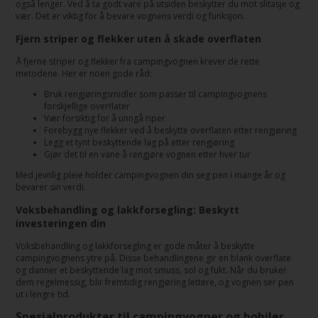
også lenger. Ved å ta godt vare på utsiden beskytter du mot slitasje og
vær. Det er viktig for å bevare vognens verdi og funksjon.
Fjern striper og flekker uten å skade overflaten
Å fjerne striper og flekker fra campingvognen krever de rette
metodene. Her er noen gode råd:
Bruk rengjøringsmidler som passer til campingvognens
forskjellige overflater
Vær forsiktig for å unngå riper
Forebygg nye flekker ved å beskytte overflaten etter rengjøring
Legg et tynt beskyttende lag på etter rengjøring
Gjør det til en vane å rengjøre vognen etter hver tur
Med jevnlig pleie holder campingvognen din seg pen i mange år og
bevarer sin verdi.
Voksbehandling og lakkforsegling: Beskytt
investeringen din
Voksbehandling og lakkforsegling er gode måter å beskytte
campingvognens ytre på. Disse behandlingene gir en blank overflate
og danner et beskyttende lag mot smuss, sol og fukt. Når du bruker
dem regelmessig, blir fremtidig rengjøring lettere, og vognen ser pen
ut i lengre tid.
Spesialprodukter til campingvogner og bobiler