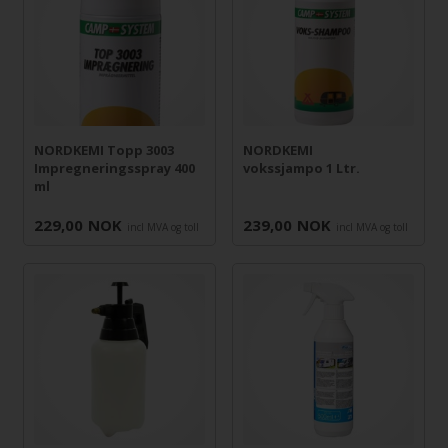
NORDKEMI Topp 3003
NORDKEMI
Impregneringsspray 400
vokssjampo 1 Ltr.
ml
229,00
NOK
239,00
NOK
incl MVA og toll
incl MVA og toll