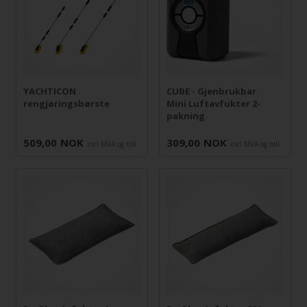
YACHTICON
CUBE - Gjenbrukbar
rengjøringsbørste
Mini Luftavfukter 2-
pakning
509,00
NOK
309,00
NOK
incl MVA og toll
incl MVA og toll