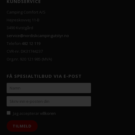
KUNDSERVICE
Camping Comfort A/S
Hejreskovvej 11-B
3490 Kvistgård
service@nordiskcampingutstyr.no
Telefon
482 12 119
CVR-nr. DK31744237
Org.nr. 920 121 985 (MVA)
FÅ SPESIALTILBUD VIA E-POST
Jag accepterar
villkoren