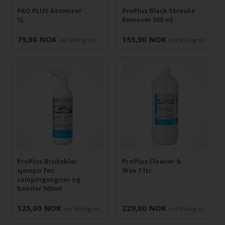
PRO PLUS Atomizer
ProPlus Black Streaks
1L
Remover 500 ml
79,00
NOK
155,00
NOK
incl MVA og toll
incl MVA og toll
ProPlus Bruksklar
ProPlus Cleaner &
sjampo for
Wax 1 ltr
campingvogner og
bobiler 500ml
125,00
NOK
229,00
NOK
incl MVA og toll
incl MVA og toll