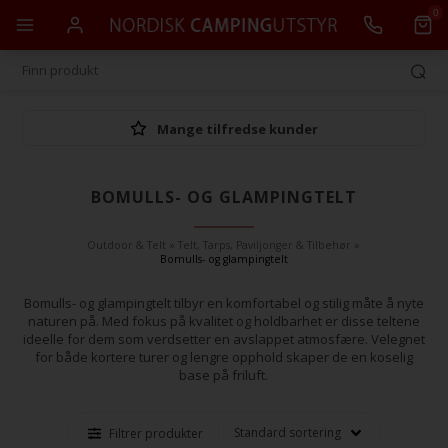
0
Mange tilfredse kunder
BOMULLS- OG GLAMPINGTELT
Outdoor & Telt
»
Telt, Tarps, Paviljonger & Tilbehør
»
Bomulls- og glampingtelt
Bomulls- og glampingtelt tilbyr en komfortabel og stilig måte å nyte
naturen på. Med fokus på kvalitet og holdbarhet er disse teltene
ideelle for dem som verdsetter en avslappet atmosfære. Velegnet
for både kortere turer og lengre opphold skaper de en koselig
base på friluft.
Filtrer produkter