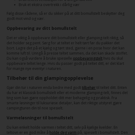
Bruk et ekstra overtrekk i dårlig vær
Følg disse rådene, så er du sikker på at ditt bomullstelt beskytter deg
godt mot vind og vær.
Oppbevaring av ditt bomullstelt
Det er viktig å oppbevare ditt bomullstelt eller glamping-telt riktig, så
det holder seg pent. Sørg for at teltet er helt tørt før du pakker det
bort. Lagre det på et kjølig og tørt sted, gjerne i en pose hvor det kan
komme luft til. Unngå å presse teltet sammen, da det kan skade stoffet.
Du kan også vurdere å bruke spesielle
oppbevaringstelt
hvis du skal
oppbevare teltet lenge. Hvis du passer godt på teltet ditt, er det klart
for mange nye eventyr i naturen.
Tilbehør til din glampingopplevelse
Gjør din tur i naturen enda bedre med godt
tilbehør
til teltet ditt. Enten
du har et klassisk bomullstelt eller et moderne glamping-telt, finnes det
ting som kan gjøre oppholdet ditt mer behagelig og praktisk. Fra
smarte løsninger til luksuriøse detaljer, kan det riktige utstyret gjøre
campingturen din til noe spesielt.
Varmeløsninger til bomullstelt
Du kan enkelt holde varmen i teltet ditt, selv på kjølige kvelder. En
teltovn er en god måte å
holde deg varm
på, spesielt i bomullstelt. Den