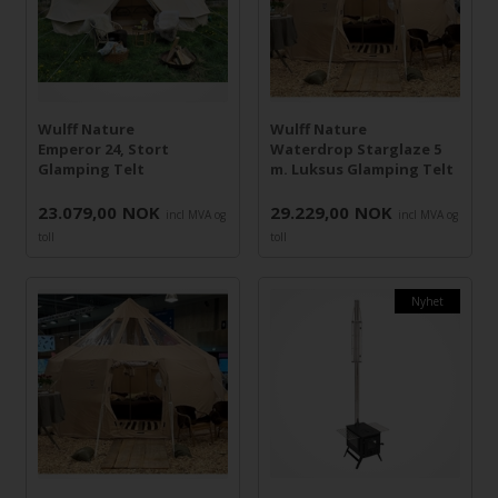
Wulff Nature
Wulff Nature
Emperor 24, Stort
Waterdrop Starglaze 5
Glamping Telt
m. Luksus Glamping Telt
23.079,00
NOK
29.229,00
NOK
incl MVA og
incl MVA og
toll
toll
Nyhet