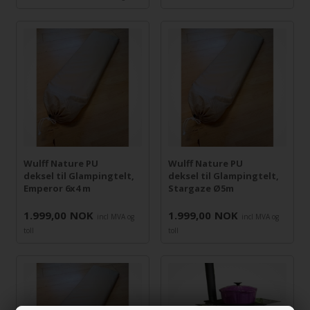
Wulff Nature PU
Wulff Nature PU
deksel til Glampingtelt,
deksel til Glampingtelt,
Emperor 6x4 m
Stargaze Ø5m
1.999,00
NOK
1.999,00
NOK
incl MVA og
incl MVA og
toll
toll