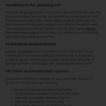
Innredning av ditt glamping-telt
Å innrede ditt glamping-telt er morsomt og gjør turen helt spesiell. Velg
et godt bomullstelt hvor du kan stå oppreist og bevege deg fritt. Gjør
det koselig med myke puter, varme tepper og gode madrasser. Da
føles teltet som et riktig hjem i naturen. Hvis du vil ha det ekstra varmt
og koselig på kjølige kvelder, kan du i noen telt sette opp en
teltovn
.
Med disse tingene skaper du et herlig rom i naturen hvor du både kan
nyte friluftslivet og føle deg hjemme.
Vedlikehold av bomullstelt
Bomulls- og glamping-telt er berømte for å ha lang levetid og være
komfortable. Hvis du pleier teltet ditt ordentlig, kan du bruke det i
mange år og nyte naturen gang på gang. Her er noen nyttige tips til
hvordan du holder ditt bomulls- eller glamping-telt i beste stand.
Slik holder du bomullsteltet vanntett
Et vanntett bomullstelt er viktig for en god campingtur. Bruk disse
tipsene for å holde teltet tørt innvendig:
Børst teltet rent jevnlig med en myk børste
Unngå å berøre innsiden av teltet når det regner
Tørk teltet grundig før du pakker det bort
Gjør små reparasjoner med en gang
Bruk teltets ventilasjon for å unngå fukt inni