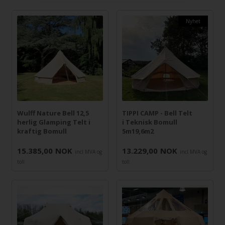
Nyhet
Wulff Nature Bell 12,5
TIPPI CAMP - Bell Telt
herlig Glamping Telt i
i Teknisk Bomull
kraftig Bomull
5m19,6m2
15.385,00
NOK
13.229,00
NOK
incl MVA og
incl MVA og
toll
toll