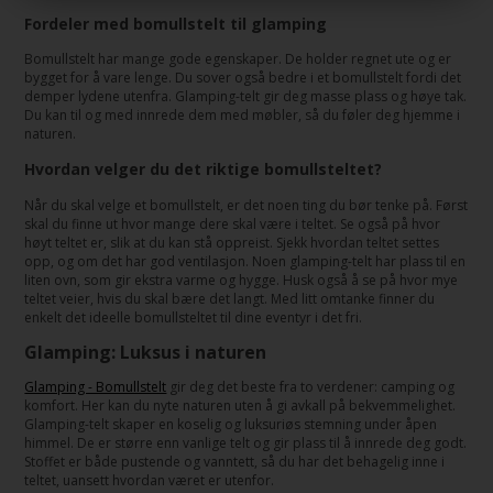
Fordeler med bomullstelt til glamping
Bomullstelt har mange gode egenskaper. De holder regnet ute og er
bygget for å vare lenge. Du sover også bedre i et bomullstelt fordi det
demper lydene utenfra. Glamping-telt gir deg masse plass og høye tak.
Du kan til og med innrede dem med møbler, så du føler deg hjemme i
naturen.
Hvordan velger du det riktige bomullsteltet?
Når du skal velge et bomullstelt, er det noen ting du bør tenke på. Først
skal du finne ut hvor mange dere skal være i teltet. Se også på hvor
høyt teltet er, slik at du kan stå oppreist. Sjekk hvordan teltet settes
opp, og om det har god ventilasjon. Noen glamping-telt har plass til en
liten ovn, som gir ekstra varme og hygge. Husk også å se på hvor mye
teltet veier, hvis du skal bære det langt. Med litt omtanke finner du
enkelt det ideelle bomullsteltet til dine eventyr i det fri.
Glamping: Luksus i naturen
Glamping - Bomullstelt
gir deg det beste fra to verdener: camping og
komfort. Her kan du nyte naturen uten å gi avkall på bekvemmelighet.
Glamping-telt skaper en koselig og luksuriøs stemning under åpen
himmel. De er større enn vanlige telt og gir plass til å innrede deg godt.
Stoffet er både pustende og vanntett, så du har det behagelig inne i
teltet, uansett hvordan været er utenfor.