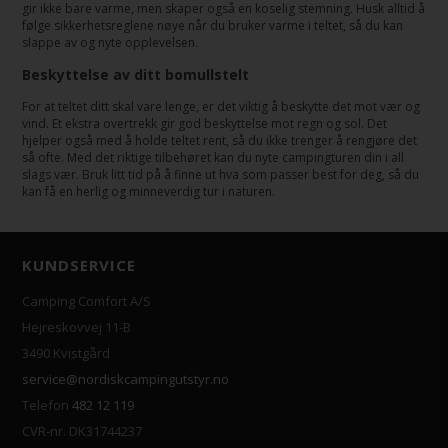
gir ikke bare varme, men skaper også en koselig stemning. Husk alltid å
følge sikkerhetsreglene nøye når du bruker varme i teltet, så du kan
slappe av og nyte opplevelsen.
Beskyttelse av ditt bomullstelt
For at teltet ditt skal vare lenge, er det viktig å beskytte det mot vær og
vind. Et ekstra overtrekk gir god beskyttelse mot regn og sol. Det
hjelper også med å holde teltet rent, så du ikke trenger å rengjøre det
så ofte. Med det riktige tilbehøret kan du nyte campingturen din i all
slags vær. Bruk litt tid på å finne ut hva som passer best for deg, så du
kan få en herlig og minneverdig tur i naturen.
KUNDSERVICE
Camping Comfort A/S
Hejreskovvej 11-B
3490 Kvistgård
service@nordiskcampingutstyr.no
Telefon
482 12 119
CVR-nr. DK31744237