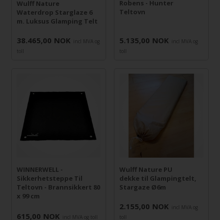
Robens - Hunter
Wulff Nature
Teltovn
Waterdrop Starglaze 6
m. Luksus Glamping Telt
38.465,00
NOK
5.135,00
NOK
incl MVA og
incl MVA og
toll
toll
WINNERWELL -
Wulff Nature PU
Sikkerhetsteppe Til
dekke til Glampingtelt,
Teltovn - Brannsikkert 80
Stargaze Ø6m
x 99 cm
2.155,00
NOK
incl MVA og
615,00
NOK
incl MVA og toll
toll