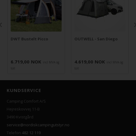
DWT Bustelt Picco
OUTWELL - San Diego
6.719,00
NOK
4.619,00
NOK
incl MVA og
incl MVA og
toll
toll
KUNDSERVICE
Camping Comfort A/S
Hejreskovvej 11-B
3490 Kvistgård
service@nordiskcampingutstyr.no
Telefon
482 12 119