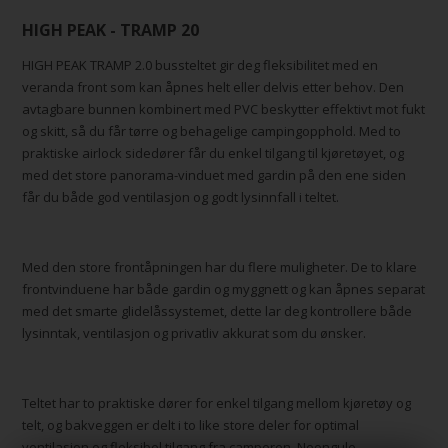
HIGH PEAK - TRAMP 20
HIGH PEAK TRAMP 2.0 bussteltet gir deg fleksibilitet med en
veranda front som kan åpnes helt eller delvis etter behov. Den
avtagbare bunnen kombinert med PVC beskytter effektivt mot fukt
og skitt, så du får tørre og behagelige campingopphold. Med to
praktiske airlock sidedører får du enkel tilgang til kjøretøyet, og
med det store panorama-vinduet med gardin på den ene siden
får du både god ventilasjon og godt lysinnfall i teltet.
Med den store frontåpningen har du flere muligheter. De to klare
frontvinduene har både gardin og myggnett og kan åpnes separat
med det smarte glidelåssystemet, dette lar deg kontrollere både
lysinntak, ventilasjon og privatliv akkurat som du ønsker.
Teltet har to praktiske dører for enkel tilgang mellom kjøretøy og
telt, og bakveggen er delt i to like store deler for optimal
ventilasjon og fleksibel tilgang fra camperen. Neongule