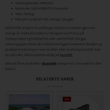
Vannsøyletrykk: 4000 mm.
Materiale:150D HYBERTEX Polyester
Vekt: 24,4 kg.
Inkludert i pakken: telt, stenger, plugger
HIGH PEAK er kjent for pålitelige outdoor-produkter gjennom
mange år. Dette bussteltet er designet med fokus på
funksjonalitet og holdbarhet i alle værforhold. Det gjør
campingopplevelsen din enklere med gjennomtenkte detaljer og
praktisk konstruksjon. Hvis du leter etter et allsidig busstelt, kan
du utforske vårt komplette utvalg av
busstelt
.
Utforsk flere produkter i
Busstelt
-kategorien, som matcher dine
behov.
RELATERTE VARER
5.129,00
10%