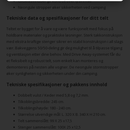
Glidelåsvinduer gir kontroll over lysinnfall
Neongule stropper øker sikkerheten ved camping
Tekniske data og spesifikasjoner for ditt telt
Teltet er bygget for å vare og være funksjonelt med fokus på
holdbare materialer og praktiske løsninger. Sterk takkonstruksjon
med ekstra kraftige stenger sikrer en stabil konstruksjon i all slags
vær. Bakveggens 50/50-deling gir deg mulighet til å tilpasse tilgang
og ventilasjon etter dine behov. Med Drive Away-systemet får du
et fleksibelt og robust telt, som enkelt kan monteres og
demonteres på nesten alle vogner. De neongule stormstropper
øker synligheten og sikkerheten under din camping.
Tekniske spesifikasjoner og pakkens innhold
Dobbelt vulst / Keder med 5,8 og 7,2 mm.
Tilkoblingsbredde: 245 cm.
Tilkoblingshøyde: 180 - 240 cm.
Størrelse utvendige mål: L. 320 X B. 340 X H 210 cm.
Telt sammenslått: 99 X 25 x17,5
Stenger sammenslått: 100X 25 x12,5