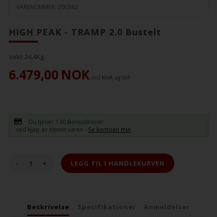
VARENUMMER:
200382
HIGH PEAK - TRAMP 2.0 Bustelt
Vekt:
24,4
Kg.
6.479,00
NOK
incl MVA og toll
Du tjener
130 Bonuskroner
ved kjøp av denne varen -
Se kontoen min
-
+
Beskrivelse
Specifikationer
Anmeldelser