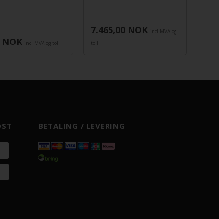
7.465,00
NOK
2.7
incl MVA og
NOK
incl MVA og toll
toll
toll
OST
BETALING / LEVERING