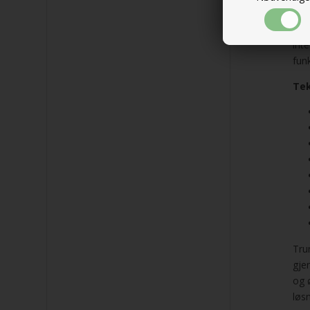
TRU
cam
int
fun
Tek
Tru
gje
og 
løs