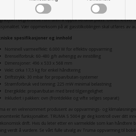
MA S 5004 måler 496 x 533 x 568 mm og veier cirka 17,5 kg, noe som g
pingvogner. Driftstrykket er 30 mbar, som er standard for propan/buta
egrasjon i begrensede rom uten å oppta verdifull plass. Ovnen krever se
ksjonalitet. Vær oppmerksom på at gasstilkoblingen skal utføres av au
niske spesifikasjoner og innhold
Nominell varmeeffekt: 6.000 W for effektiv oppvarming
Brenselforbruk: 60-480 g/h avhengig av innstilling
Dimensjoner: 496 x 533 x 568 mm
Vekt: cirka 17,5 kg for enkel håndtering
Driftstrykk: 30 mbar for propan/butan-systemer
Strømforbruk ved tenning: 225 mW minimal belastning
Energikilde: propan/butan med bred tilgjengelighet
Inkludert i pakken: ovn (frontdekke og vifte selges separat)
ma er en velrenommert produsent av oppvarmings- og klimaløsninger for
nnomtenkt funksjonalitet. TRUMA S 5004 gir deg kontroll over ditt i
økonomisk drift. Hvis du leter etter en varmekilde som kan håndtere b
ning verdt å vurdere. Se vårt fulle utvalg av Truma oppvarming til bob