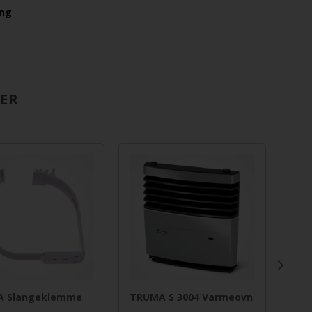
ng
.
RER
TRUM
 Slangeklemme
TRUMA S 3004 Varmeovn
Var