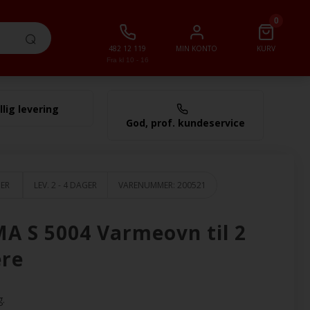
0
482 12 119
MIN KONTO
KURV
Fra kl 10 - 16
llig levering
0,00 NOK
God, prof. kundeservice
GER
LEV. 2 - 4 DAGER
VARENUMMER:
200521
A S 5004 Varmeovn til 2
ere
g.