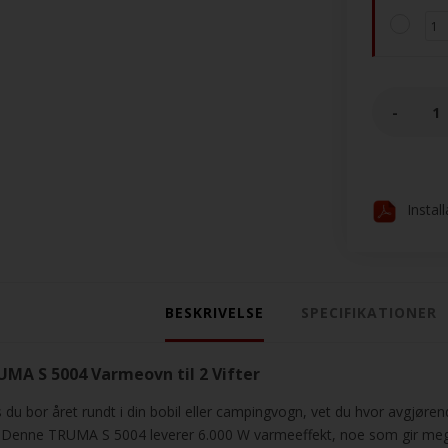
-
Instal
BESKRIVELSE
SPECIFIKATIONER
UMA S 5004 Varmeovn til 2 Vifter
s du bor året rundt i din bobil eller campingvogn, vet du hvor avgjørend
. Denne TRUMA S 5004 leverer 6.000 W varmeeffekt, noe som gir meg