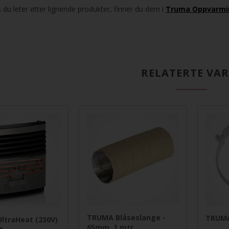
s du leter etter lignende produkter, finner du dem i
Truma Oppvarmi
RELATERTE VA
TRUMA Blåseslange -
TRUMA
ltraHeat (230V)
65mm, 1 mtr