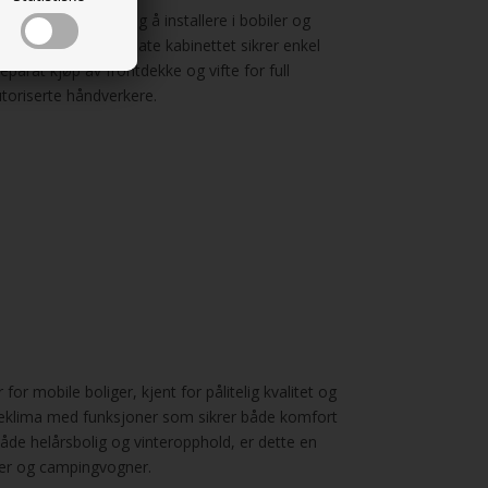
jør den håndterlig å installere i bobiler og
n-systemer. Det flate kabinettet sikrer enkel
parat kjøp av frontdekke og vifte for full
toriserte håndverkere.
 mobile boliger, kjent for pålitelig kvalitet og
nneklima med funksjoner som sikrer både komfort
åde helårsbolig og vinteropphold, er dette en
iler og campingvogner.