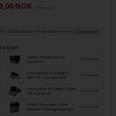
9,00
NOK
incl MVA og toll
ener
255 Bonuskroner
ved kjøp av denne varen -
Se kontoen min
å å kjøpe
TRUMA S 5004 Front Til
2.755,00 NOK
Varmeovn
Truma Blåser til S 5004 / S
4.079,00 NOK
3004 TEB-3, Automatisk
Truma Vifte til S 5004 / S 3004
3.969,00 NOK
TEB-3, Manuell
TRUMA UltraHeat (230V)
4.925,00 NOK
Komplett innebygningssett.