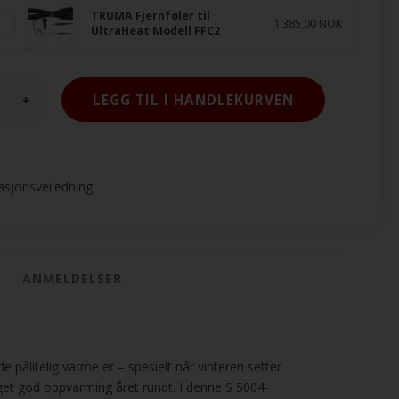
TRUMA Fjernføler til
1.385,00 NOK
UltraHeat Modell FFC2
+
lasjonsveiledning
ANMELDELSER
e pålitelig varme er – spesielt når vinteren setter
et god oppvarming året rundt. I denne S 5004-