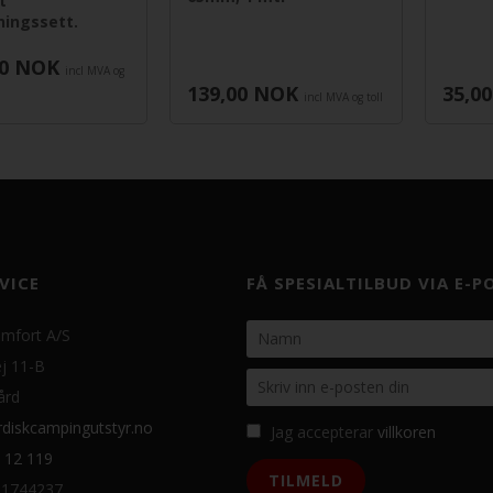
t
ningssett.
0
NOK
incl MVA og
139,00
NOK
35,00
incl MVA og toll
VICE
FÅ SPESIALTILBUD VIA E-P
mfort A/S
j 11-B
ård
diskcampingutstyr.no
Jag accepterar
villkoren
 12 119
31744237