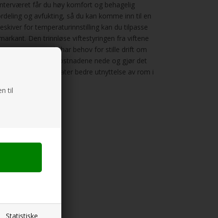
 vinterværet får du høy komfort og behagelig
ordeling og avfukting, så du kan komme inn til en
eskiver for temperaturinnstilling kan du tilpasse
kant. Den trinnløse viftestyringen fra viftene
asjon, uansett om du har behov for stille drift om
m holder de løpende kostnadene nede og gjør det
 flat kabinett tillater bedre utnyttelse av rom i
n til
Statistiske