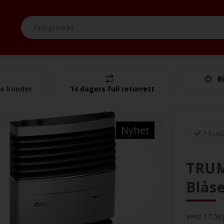
Bi
I alt
se kunder
14 dagers full returrett
Nyhet
PÅ LA
TRUM
Blås
Vekt:
17,5
K