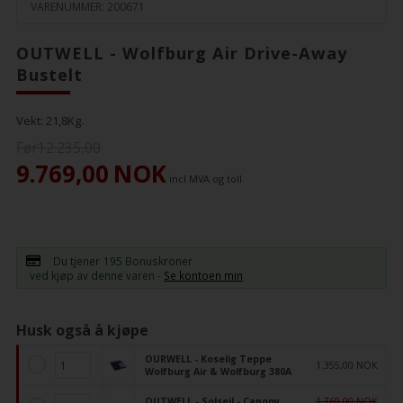
VARENUMMER:
200671
OUTWELL - Wolfburg Air Drive-Away
Bustelt
Vekt:
21,8
Kg.
Før12.235,00
9.769,00
NOK
incl MVA og toll
Du tjener
195 Bonuskroner
ved kjøp av denne varen -
Se kontoen min
Husk også å kjøpe
OURWELL - Koselig Teppe
1.355,00 NOK
Wolfburg Air & Wolfburg 380A
OUTWELL - Solseil - Canopy
1.769,00 NOK