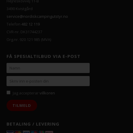
Hejreskovvej 11-B
3490 Kvistgård
service@nordiskcampingutstyr.no
Telefon
482 12 119
CVR-nr. DK31744237
Org.nr. 920 121 985 (MVA)
FÅ SPESIALTILBUD VIA E-POST
Jag accepterar
villkoren
BETALING / LEVERING