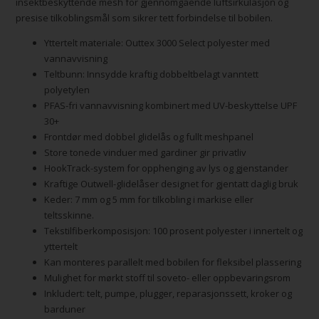
insektbeskyttende mesh for gjennomgående luftsirkulasjon og
presise tilkoblingsmål som sikrer tett forbindelse til bobilen.
Yttertelt materiale: Outtex 3000 Select polyester med
vannavvisning
Teltbunn: Innsydde kraftig dobbeltbelagt vanntett
polyetylen
PFAS-fri vannavvisning kombinert med UV-beskyttelse UPF
30+
Frontdør med dobbel glidelås og fullt meshpanel
Store tonede vinduer med gardiner gir privatliv
HookTrack-system for opphenging av lys og gjenstander
Kraftige Outwell-glidelåser designet for gjentatt daglig bruk
Keder: 7 mm og 5 mm for tilkobling i markise eller
teltsskinne.
Tekstilfiberkomposisjon: 100 prosent polyester i innertelt og
yttertelt
Kan monteres parallelt med bobilen for fleksibel plassering
Mulighet for mørkt stoff til soveto- eller oppbevaringsrom
Inkludert: telt, pumpe, plugger, reparasjonssett, kroker og
barduner