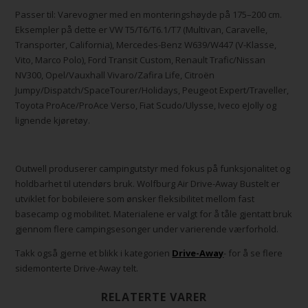
Passer til: Varevogner med en monteringshøyde på 175–200 cm.
Eksempler på dette er VW T5/T6/T6.1/T7 (Multivan, Caravelle,
Transporter, California), Mercedes-Benz W639/W447 (V-Klasse,
Vito, Marco Polo), Ford Transit Custom, Renault Trafic/Nissan
NV300, Opel/Vauxhall Vivaro/Zafira Life, Citroën
Jumpy/Dispatch/SpaceTourer/Holidays, Peugeot Expert/Traveller,
Toyota ProAce/ProAce Verso, Fiat Scudo/Ulysse, Iveco eJolly og
lignende kjøretøy.
Outwell produserer campingutstyr med fokus på funksjonalitet og
holdbarhet til utendørs bruk. Wolfburg Air Drive-Away Bustelt er
utviklet for bobileiere som ønsker fleksibilitet mellom fast
basecamp og mobilitet. Materialene er valgt for å tåle gjentatt bruk
gjennom flere campingsesonger under varierende værforhold.
Takk også gjerne et blikk i kategorien
Drive-Away
- for å se flere
sidemonterte Drive-Away telt.
RELATERTE VARER