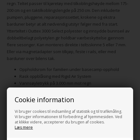
regn. Teltet passer til kjøretøy med tilkoblingshøyde mellom 175-
200 cm og en taktilkoblingslengde på 250 cm. Den inkluderte
pumpen, pluggene, reparasjonssettet, krokene og ekstra
barduner betyr at alt nødvendig utstyr følger med fra start.
Ytterteltet i Outtex 3000 Select polyester og innsydde bunnseil av
dobbeltbelagt polyetylen gir holdbar værbeskyttelse gjennom
flere sesonger. Kan monteres direkte i teltsskinne 5 eller 7 mm.
Eller via magnetadapter som tilkjøp, feste i rails, eller med
barduner over bilens tak.
Oppholdsrom for familien under basecamp-opphold
Rask oppblåsing med Rigid Air System
Vannsøyletrykk på 3.000 mm mot regn
Tilkoblingshøyde 175-200 cm til bobiler
Taktilkoblingslengde 250 cm for stabil montering
Cookie information
Vekt 21,8 kg med pakkemål 93x38x38 cm
Vi bruger cookies til indsamling af statistik og til trafikmåling.
Ferdigformede luftrør gir stabil struktur
Vi bruger informationen til forbedring af hjemmesiden. Ved
at klikke videre, accepterer du brugen af cookies.
Rigid Air System består av ferdigformede luftrør, som erstatter
Læs mere
tradisjonelle stenger og skaper god takhøyde gjennom hele