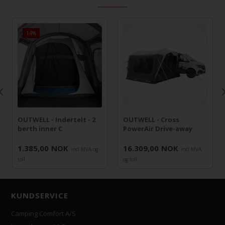
1.619,00
14%
OUTWELL - Indertelt - 2
OUTWELL - Cross
berth inner C
PowerAir Drive-away
1.385,00
NOK
16.309,00
NOK
incl MVA og
incl MVA
toll
og toll
KUNDSERVICE
Camping Comfort A/S