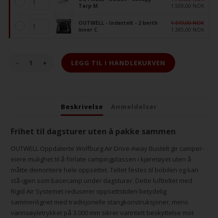
Tarp M
1.509,00 NOK
OUTWELL - Indertelt - 2 berth
1.619,00 NOK
inner C
1.385,00 NOK
-
+
Beskrivelse
Anmeldelser
Frihet til dagsturer uten å pakke sammen
OUTWELL Oppdaterte Wolfburg Air Drive-Away Bustelt gir camper-
eiere mulighet til å forlate campingplassen i kjøretøyet uten å
måtte demontere hele oppsettet. Teltet festes til bobilen og kan
stå igjen som basecamp under dagsturer. Dette luftteltet med
Rigid Air Systemet reduserer oppsettstiden betydelig
sammenlignet med tradisjonelle stangkonstruksjoner, mens
vannsøyletrykket på 3.000 mm sikrer vanntett beskyttelse mot