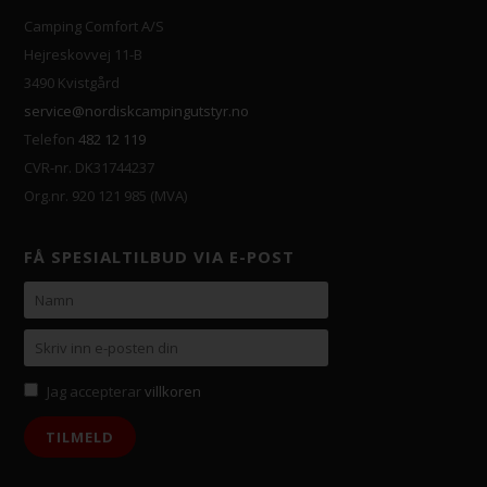
Camping Comfort A/S
Hejreskovvej 11-B
3490 Kvistgård
service@nordiskcampingutstyr.no
Telefon
482 12 119
CVR-nr. DK31744237
Org.nr. 920 121 985 (MVA)
FÅ SPESIALTILBUD VIA E-POST
Jag accepterar
villkoren