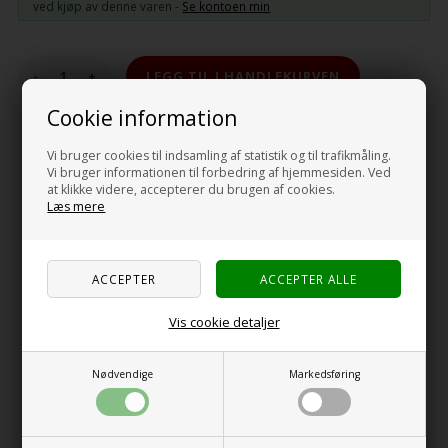
ved kjøp av denne varen -
Se kontoen min
-
+
Cookie information
Vi bruger cookies til indsamling af statistik og til trafikmåling.
Beskrivelse
Specifikationer
Anmeldelser
Vi bruger informationen til forbedring af hjemmesiden. Ved
at klikke videre, accepterer du brugen af cookies.
Læs mere
MILENCO Støttebensplater (4 stk.)
Kraftig støttebensplate i god kvalitet. Festes til støttebenene på
din campingvogn ved hjelp av de medfølgende stålplater/splitter.
Vis cookie detaljer
Passer til MILENCO Stacka Jacka. Med disse støttebensplatene
montert slipper du å medbringe treplater til understøttelse av
Nødvendige
Markedsføring
støttebenene.
Mål:
17 * 14 cm.