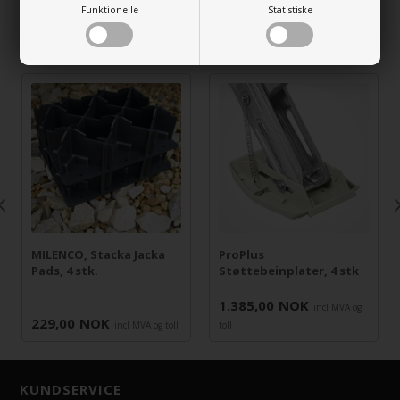
Funktionelle
Statistiske
RELATERTE VARER
MILENCO, Stacka Jacka
ProPlus
Pads, 4 stk.
Støttebeinplater, 4 stk
1.385,00
NOK
incl MVA og
229,00
NOK
incl MVA og toll
toll
KUNDSERVICE