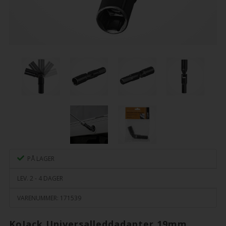
PÅ LAGER
LEV. 2 - 4 DAGER
VARENUMMER:
171539
KoJack Universalleddadapter 19mm