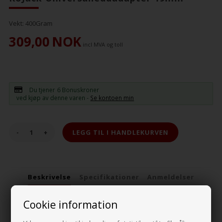
Vekt:
400
Gram
309,00
NOK
incl MVA og toll
Du tjener
6 Bonuskroner
ved kjøp av denne varen -
Se kontoen min
-
+
Beskrivelse
Specifikationer
Anmeldelser
KoJack Universaladapter 19mm for campingvogn
Cookie information
Denne adapter gjør det enklere å justere støttebenene på