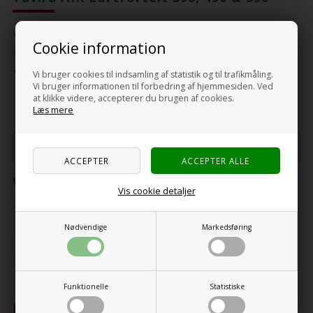
Vekt:
27
Kg.
Cookie information
Før13.695,00
12.325,00
NOK
Vi bruger cookies til indsamling af statistik og til trafikmåling.
incl MVA og toll
Vi bruger informationen til forbedring af hjemmesiden. Ved
at klikke videre, accepterer du brugen af cookies.
Læs mere
Du tjener
247 Bonuskroner
ved kjøp av denne varen -
Se kontoen min
Velg størrelse
Vis cookie detaljer
Nødvendige
Markedsføring
-
+
Funktionelle
Statistiske