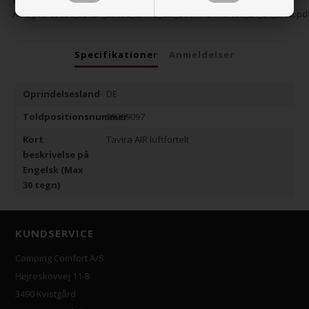
/images/93826_93827_93828_tavira_air_bobilfremfortelt_24_a4_web.pd
Specifikationer
Anmeldelser
Oprindelsesland
DE
Toldpositionsnummer
39269097
Kort
Tavira AIR luftfortelt
beskrivelse på
Engelsk (Max
30 tegn)
KUNDSERVICE
Camping Comfort A/S
Hejreskovvej 11-B
3490 Kvistgård