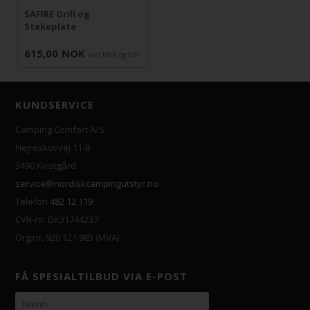
SAFIRE Grill og
Stekeplate
615,00
NOK
incl MVA og toll
KUNDSERVICE
Camping Comfort A/S
Hejreskovvej 11-B
3490 Kvistgård
service@nordiskcampingutstyr.no
Telefon
482 12 119
CVR-nr. DK31744237
Org.nr. 920 121 985 (MVA)
FÅ SPESIALTILBUD VIA E-POST