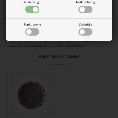
Nødvendige
Markedsføring
Skal det grilles kjøtt med en høy fettprosent, kan det med fordel
plasseres en alubakke på platen nedenunder, evt. med vann eller
vin krydrett med krydderurter, dette vil bidra til en ekstra god
smak.
Funktionelle
Statistiske
Kombiner evt. tilberedningen av grønnsaker med tilberedningen
av kjøttet: Put masse av grønnsaker i alubakken og kjøttsaften fra
kjøttet vil tilføre masser av smak til grønnsakene.
RELATERTE VARER