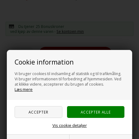
Du tjener
25 Bonuskroner
ved kjøp av denne varen -
Se kontoen min
-
+
Cookie information
Vi bruger cookies til indsamling af statistik og til trafikmåling.
Vi bruger informationen til forbedring af hjemmesiden. Ved
Beskrivelse
Specifikationer
Anmeldelser
at klikke videre, accepterer du brugen af cookies.
Læs mere
SAFIRE Rotisserisett
Smart Rotisserisett fra SAFIRE. Med dette settet kan du tilberede
stekt kjøtt og f.eks maiskolber uten at maden kommer i direkte
kontakt med platen. Rotisseriet svinger rundt og sørger dermed
Vis cookie detaljer
for at varmen fordeles jevnt der det grilles.