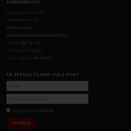
KUNDSERVICE
Camping Comfort A/S
Hejreskovvej 11-B
3490 Kvistgård
service@nordiskcampingutstyr.no
Telefon
482 12 119
CVR-nr. DK31744237
Org.nr. 920 121 985 (MVA)
FÅ SPESIALTILBUD VIA E-POST
Jag accepterar
villkoren