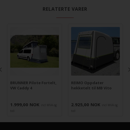
RELATERTE VARER
BRUNNER Pilote Fortelt,
REIMO Oppdater
VW Caddy 4
hekketelt til MB Vito
1.999,00
NOK
2.925,00
NOK
incl MVA og
incl MVA og
toll
toll