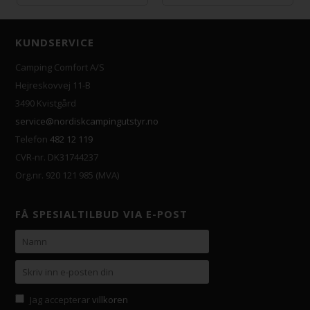
KUNDSERVICE
Camping Comfort A/S
Hejreskovvej 11-B
3490 Kvistgård
service@nordiskcampingutstyr.no
Telefon
482 12 119
CVR-nr. DK31744237
Org.nr. 920 121 985 (MVA)
FÅ SPESIALTILBUD VIA E-POST
Jag accepterar
villkoren