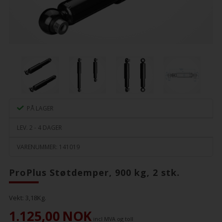
PÅ LAGER
LEV. 2 - 4 DAGER
VARENUMMER:
141019
ProPlus Støtdemper, 900 kg, 2 stk.
Vekt:
3,18
Kg.
1.125,00
NOK
incl MVA og toll