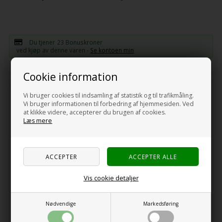
Du tjener
23 Bonuskroner
ved kjøp av denne varen -
Se kontoen min
Cookie information
-
+
Vi bruger cookies til indsamling af statistik og til trafikmåling.
Vi bruger informationen til forbedring af hjemmesiden. Ved
at klikke videre, accepterer du brugen af cookies.
Læs mere
Beskrivelse
Specifikationer
Anmeldelser
ProPlus Støtdemper, 900 kg, 2 stk.
Støtdemper 900kg, CC = 250-380, sett a' 2 stk.
Vis cookie detaljer
Spesifikasjoner
Nødvendige
Markedsføring
Akselvekt:
Beregnet til en vekt på 900 kg. pr. aksel.