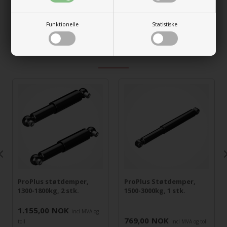
Min. lengde:
251 mm.
Max lengde:
381 mm.
Funktionelle
Statistiske
Vekt:
3,18 kg.
RELATERTE VARER
ProPlus støtdemper,
ProPlus Støtdemper,
1300-1800kg, 2 stk.
1500-3000kg, 1 stk.
1.155,00
NOK
incl MVA og
769,00
NOK
toll
incl MVA og toll