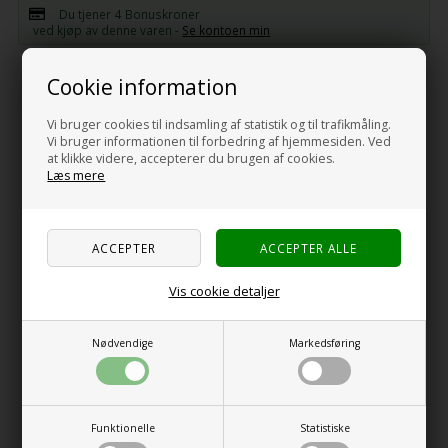
Du tjener
4 Bonuskroner
ved kjøp av denne varen -
Se kontoen min
Cookie information
-
+
Vi bruger cookies til indsamling af statistik og til trafikmåling.
Vi bruger informationen til forbedring af hjemmesiden. Ved
at klikke videre, accepterer du brugen af cookies.
Læs mere
Beskrivelse
Specifikationer
Anmeldelser
ProPlus Pink Flushing Toalettvæske 2 liter
ProPlus Toilet Flush har en behagelig luktende, biologisk
Vis cookie detaljer
nedbrytbar toalettvæske til daglig bruk i spylevannstanken på det
kjemiske/mobile toalettet.
Nødvendige
Markedsføring
ProPlus Toilet Flush bidrar til å holde toalettet rent, friskt og
kalkfritt takket være dets effektive spyling.
Funktionelle
Statistiske
RELATERTE VARER