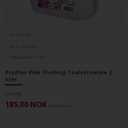
PÅ LAGER
LEV. 2 - 4 DAGER
VARENUMMER:
171825
ProPlus Pink Flushing Toalettvæske 2
liter
Vekt:
2
Kg.
185,00
NOK
incl MVA og toll