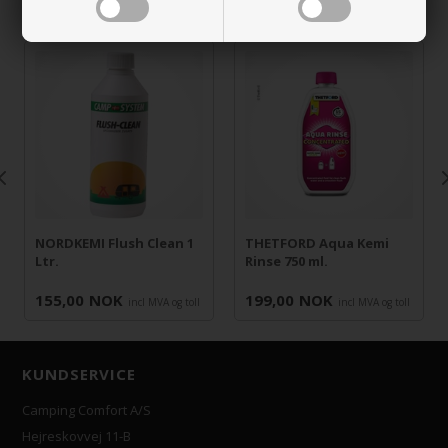
NORDKEMI Flush Clean 1
THETFORD Aqua Kemi
Ltr.
Rinse 750 ml.
155,00
NOK
199,00
NOK
incl MVA og toll
incl MVA og toll
KUNDSERVICE
Camping Comfort A/S
Hejreskovvej 11-B