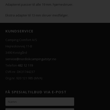
Adapteret passer til alle 19 mm. hjørneskruer.
Ekstra adapter til 13 mm skruer medfølger.
KUNDSERVICE
Camping Comfort A/S
Hejreskovvej 11-B
3490 Kvistgård
service@nordiskcampingutstyr.no
Telefon
482 12 119
CVR-nr. DK31744237
Org.nr. 920 121 985 (MVA)
FÅ SPESIALTILBUD VIA E-POST