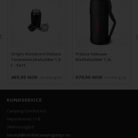
Origin Outdoors Deluxe
Primus Vakuum
Termomatsbeholder 1,0
Matbeholder 1,5L
L - Sort
465,00
NOK
679,00
NOK
incl MVA og toll
incl MVA og toll
KUNDSERVICE
Camping Comfort A/S
Hejreskovvej 11-B
3490 Kvistgård
service@nordiskcampingutstyr.no