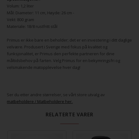
Volum: 1,2 liter
Mål: Diameter: 11 cm, Høyde: 26 cm -
Vekt: 800 gram
Materiale: 18/8 rustfritt stål
Primus er ikke bare en beholder; det er en investering i ditt daglige
velvære. Produsert i Sverige med fokus på kvalitet og
funksjonalitet, er Primus den perfekte partneren for dine
måltidsbehov på farten. Velg Primus for en bekymringsfri og
velsmakende matopplevelse hver dag!
Ser du etter andre størrelser, se vårt store utvalg av
matbeholdere / Matbeholdere her.
RELATERTE VARER