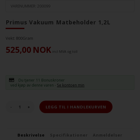
VARENUMMER:
200099
Primus Vakuum Matbeholder 1,2L
Vekt:
800
Gram
525,00
NOK
incl MVA og toll
Du tjener
11 Bonuskroner
ved kjøp av denne varen -
Se kontoen min
-
+
Beskrivelse
Specifikationer
Anmeldelser