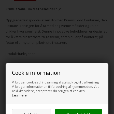
Primus Vakuum Matbeholder 1,2L.
Oppgrader lunsjopplevelsen din med Primus Food Container, den
ultimate løsningen for å ta med deg varme måltider og kalde
drikker hvor som helst. Denne innovative beholderen er designet
for å være din trofaste følgesvenn, enten du er på kontoret, på
fottur eller nyter en piknik ute i naturen.
Produktfunksjoner:
Avansert vakuumisolasjon:
Med sitt dobbeltveggede design holder Primus Food-beholderen
Cookie information
maten varm i flere timer, og sikrer at du kan nyte måltidene dine
som tiltenkt. Kokende vann er etter 6 timer ca. 79 grader
Vi bruger cookies til indsamling af statistik og til trafikmåling.
Vi bruger informationen til forbedring af hjemmesiden. Ved
at klikke videre, accepterer du brugen af cookies.
Høykvalitets materialer:
Læs mere
Denne beholderen er laget av 18/8 matkvalitets rustfritt stål, og er
både holdbar og trygg å bruke. Den er designet for ikke å
absorbere eller frigjøre smaker, slik at maten og drikken din