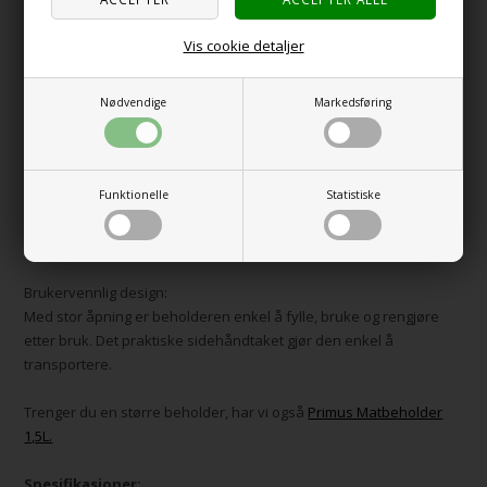
holder seg ren og frisk
Vis cookie detaljer
Multifunksjonelt lokk:
Lokket fungerer ikke bare som en tett forsegling, men kan også
brukes som et krus eller en liten bolle, noe som gjør det enkelt å
Nødvendige
Markedsføring
spise eller drikke uansett hvor du er.
Lett å gripe overflate:
Funktionelle
Statistiske
Den pulverlakkerte overflaten sikrer et fast grep selv når du
bruker hansker, noe som gjør denne beholderen ideell for
utendørseventyr.
Brukervennlig design:
Med stor åpning er beholderen enkel å fylle, bruke og rengjøre
etter bruk. Det praktiske sidehåndtaket gjør den enkel å
transportere.
Trenger du en større beholder, har vi også
Primus Matbeholder
1,5L.
Spesifikasjoner: