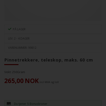
PÅ LAGER
LEV. 2 - 4 DAGER
VARENUMMER:
99812
Pinnetrekkere, teleskop, maks. 60 cm
Vekt:
250
Gram
265,00
NOK
incl MVA og toll
Du tjener
5 Bonuskroner