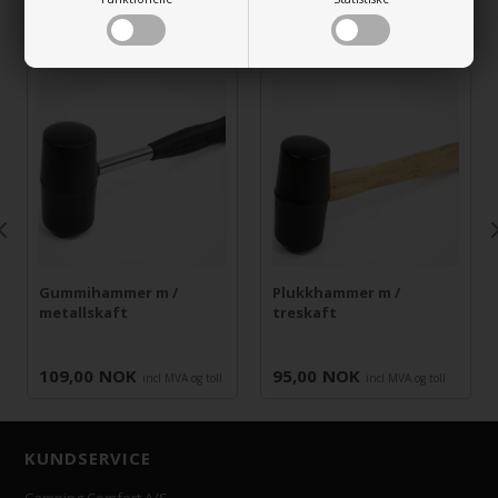
RELATERTE VARER
Gummihammer m /
Plukkhammer m /
metallskaft
treskaft
109,00
NOK
95,00
NOK
incl MVA og toll
incl MVA og toll
KUNDSERVICE
Camping Comfort A/S