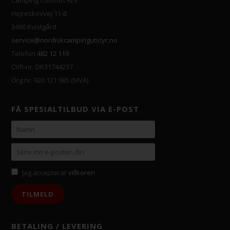
Hejreskovvej 11-B
3490 Kvistgård
service@nordiskcampingutstyr.no
Telefon
482 12 119
CVR-nr. DK31744237
Org.nr. 920 121 985 (MVA)
FÅ SPESIALTILBUD VIA E-POST
Jag accepterar
villkoren
BETALING / LEVERING