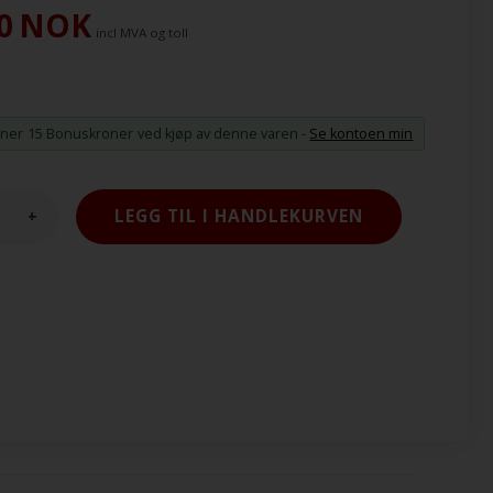
0
NOK
incl MVA og toll
ener
15 Bonuskroner
ved kjøp av denne varen -
Se kontoen min
+