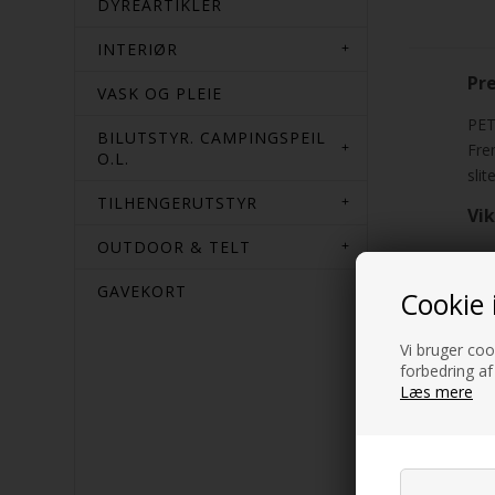
DYREARTIKLER
INTERIØR
Pr
VASK OG PLEIE
PET
BILUTSTYR. CAMPINGSPEIL
Fre
O.L.
sli
TILHENGERUTSTYR
Vi
OUTDOOR & TELT
GAVEKORT
Cookie 
Vi bruger cook
forbedring af
Læs mere
Ef