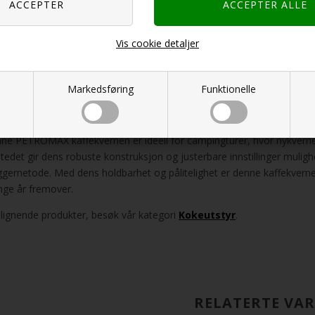
 en kapasitet på 40 gram kan denne kvernen imøtekomme både indiv
rer enkel rengjøring og vedlikehold, noe som er avgjørende for langvar
Vis cookie detaljer
niske spesifikasjoner for pålitelig ytelse
Slitesterk støpejerns kvernmekanisme for holdbar bruk
Markedsføring
Funktionelle
Justerbar malingsgrad for forskjellige kaffepreferanser
Ergonomisk håndsving design for komfortabel bruk
ne PETROMAX kaffekvernen er ideell for campingturer, hvor nykvern
stedet gir dens robuste konstruksjon og justerbare innstillinger mulig
ggemetode. Med dens holdbarhet og pålitelighet er denne kaffekvernen
ge år fremover.
 lignende produkter, besøk vår kategori
Kokeutstyr
.
RELATERTE VA