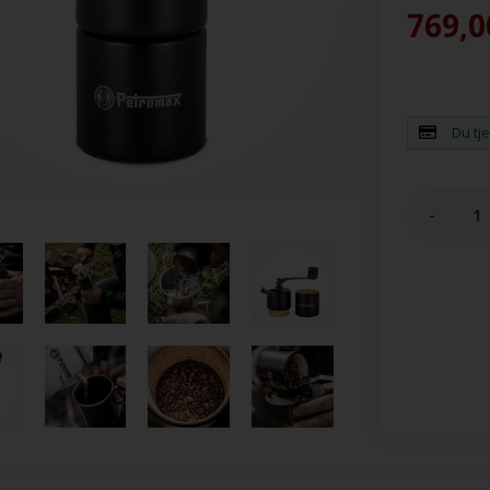
769,0
Du tj
-