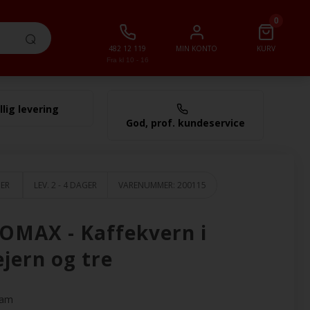
0
482 12 119
MIN KONTO
KURV
Fra kl 10 - 16
llig levering
0,00 NOK
God, prof. kundeservice
GER
LEV. 2 - 4 DAGER
VARENUMMER:
200115
OMAX - Kaffekvern i
jern og tre
ram