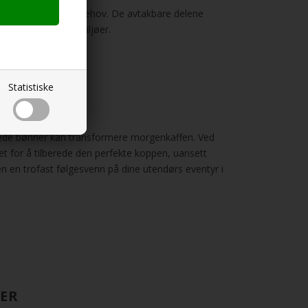
iduelle og gruppebehov. De avtakbare delene
ig bruk i utendørsmiljøer.
Statistiske
ede bønner kan transformere morgenkaffen. Ved
het for å tilberede den perfekte koppen, uansett
 en trofast følgesvenn på dine utendørs eventyr i
RER