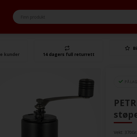
Bi
I alt
se kunder
14 dagers full returrett
PÅ LA
PETR
støpe
Vekt:
370
G