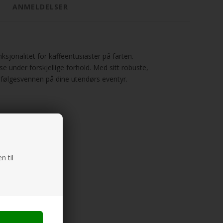
ANMELDELSER
jonalitet for kaffeentusiaster på farten.
se under forskjellige forhold. Med sitt robuste,
 følgesvennen på dine utendørs eventyr.
n til