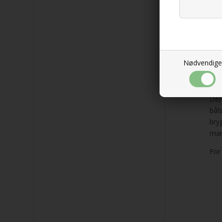
Med
sik
Tek
Nødvendige
Den
bål
bry
man
For