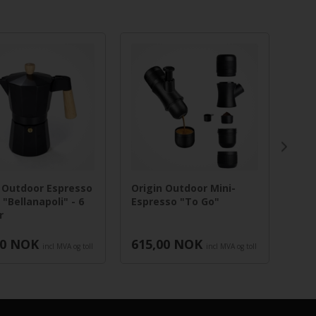
 Outdoor Espresso
Origin Outdoor Mini-
Ori
"Bellanapoli" - 6
Espresso "To Go"
Ter
r
0,75 
0
NOK
615,00
NOK
385
incl MVA og toll
incl MVA og toll