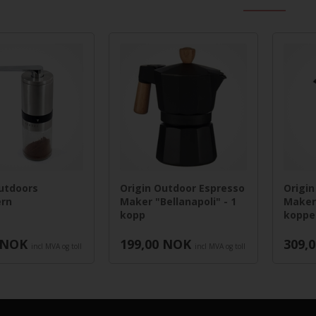
utdoors
Origin Outdoor Espresso
Origin
ern
Maker "Bellanapoli" - 1
Maker 
kopp
koppe
NOK
199,00
NOK
309,0
incl MVA og toll
incl MVA og toll