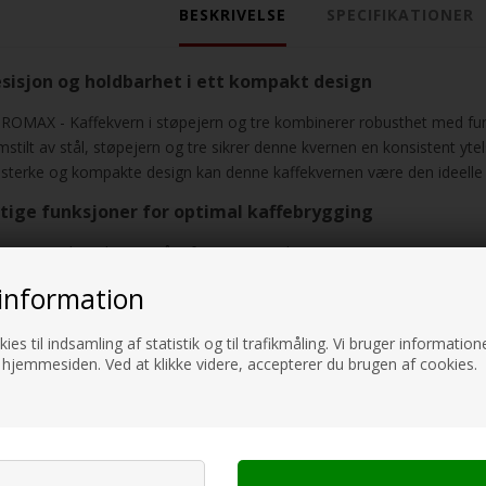
BESKRIVELSE
SPECIFIKATIONER
esisjon og holdbarhet i ett kompakt design
ROMAX - Kaffekvern i støpejern og tre kombinerer robusthet med funks
mstilt av stål, støpejern og tre sikrer denne kvernen en konsistent ytel
testerke og kompakte design kan denne kaffekvernen være den ideelle
ktige funksjoner for optimal kaffebrygging
5 justerbare kvernnivåer for variert maling
40 gram kapasitet (kan gi opptil 8 kopper)
information
Kompakt design (Ø 6 x 19 cm) for enkel transport
Vekt: 500 gram, lett å bære med på tur
ies til indsamling af statistik og til trafikmåling. Vi bruger informatione
Avtakbare deler for enkel rengjøring
 hjemmesiden. Ved at klikke videre, accepterer du brugen af cookies.
Avtakbar håndsving for praktisk oppbevaring
Konstruksjon av stål, støpejern og tre for lang levetid
Modellnummer: HCG
fektivitet møter brukervennlighet