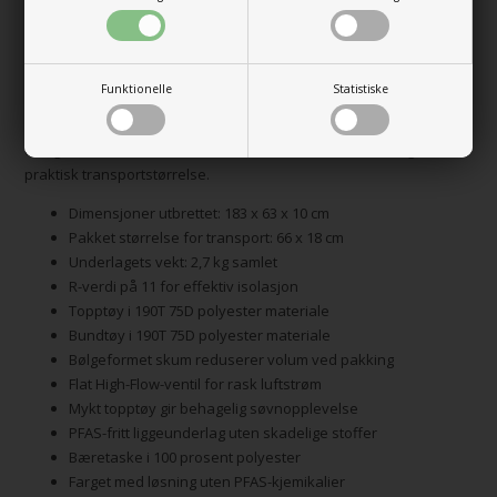
Bølgeformet skum for bedre støtte
Det bølgeformede skummet fordeler kroppsvekten jevnt og gir
Funktionelle
Statistiske
støtte på ujevne underlag. Konstruktionen reduserer det samlede
volumet når underlaget pakkes sammen i bæretasken. Dette
designet sikrer en balanse mellom komfort under søvn og
praktisk transportstørrelse.
Dimensjoner utbrettet: 183 x 63 x 10 cm
Pakket størrelse for transport: 66 x 18 cm
Underlagets vekt: 2,7 kg samlet
R-verdi på 11 for effektiv isolasjon
Topptøy i 190T 75D polyester materiale
Bundtøy i 190T 75D polyester materiale
Bølgeformet skum reduserer volum ved pakking
Flat High-Flow-ventil for rask luftstrøm
Mykt topptøy gir behagelig søvnopplevelse
PFAS-fritt liggeunderlag uten skadelige stoffer
Bæretaske i 100 prosent polyester
Farget med løsning uten PFAS-kjemikalier