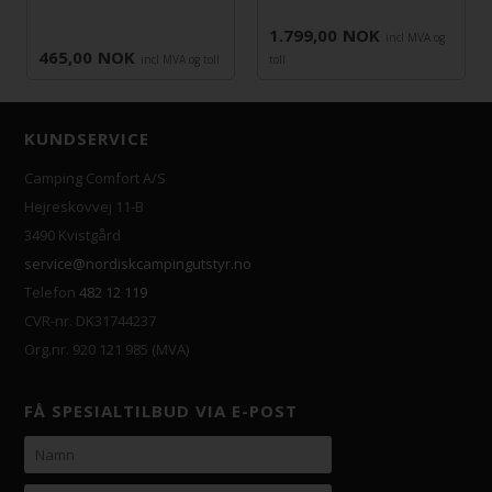
1.799,00
NOK
incl MVA og
465,00
NOK
incl MVA og toll
toll
KUNDSERVICE
Camping Comfort A/S
Hejreskovvej 11-B
3490 Kvistgård
service@nordiskcampingutstyr.no
Telefon
482 12 119
CVR-nr. DK31744237
Org.nr. 920 121 985 (MVA)
FÅ SPESIALTILBUD VIA E-POST