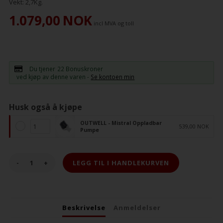
Vekt:
2,7
Kg.
1.079,00
NOK
incl MVA og toll
Du tjener
22 Bonuskroner
ved kjøp av denne varen -
Se kontoen min
Husk også å kjøpe
OUTWELL - Mistral Oppladbar
539,00 NOK
Pumpe
-
+
Beskrivelse
Anmeldelser