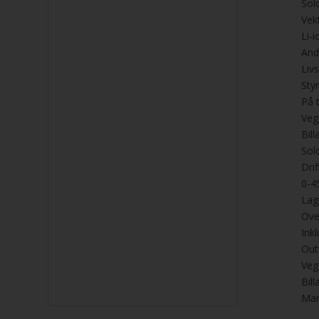
Sol
Vek
Li-i
And
Liv
Sty
På 
Veg
Bil
Sol
Dri
0-4
Lag
Ove
Inkl
Out
Veg
Bil
Man