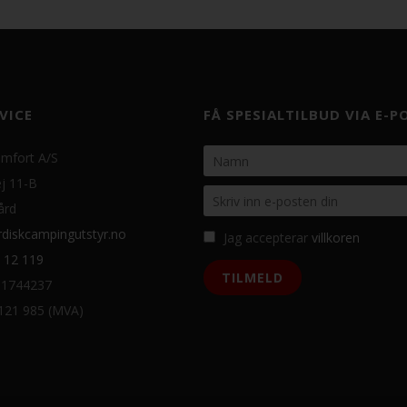
VICE
FÅ SPESIALTILBUD VIA E-P
mfort A/S
j 11-B
ård
diskcampingutstyr.no
Jag accepterar
villkoren
 12 119
31744237
 121 985 (MVA)