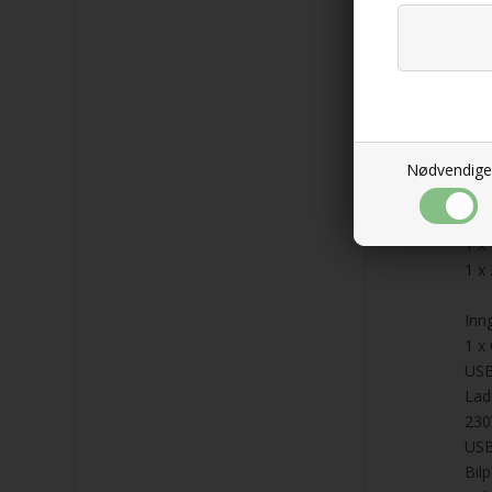
Effe
230
12V
For
Utg
2 x
1 x
Nødvendige
1 x
2 x
1 x
1 x
Inn
1 x
USB
Lad
230
US
Bilp