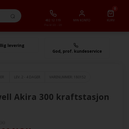
0
482 12 119
MIN KONTO
KURV
Fra kl 10 - 16
llig levering
0,00 NOK
God, prof. kundeservice
GER
LEV. 2 - 4 DAGER
VARENUMMER:
180152
ell Akira 300 kraftstasjon
,00