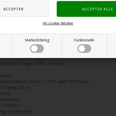
kt
V - 300W kontinuerlig, 450W topper
 - 10A (x3) Regulert
bindelse
Vis cookie detaljer
anger
 USB-A (12W)
 USB A QC (18W)
Markedsføring
Funktionelle
 USB-PD (60W) - kan også brukes til å lade enheten
 12V - 6 mm (150W) - regulert
 12V biluttak (150W) - regulert
 230V (300W - pigger 450W) - ren sinus
ganger:
 Outwell-ladeport (8 mm): 12-30 V, opptil 100 W maks.
-PD (maks. 60 W)
ing via
V (inkludert)
B-PD/USB-C
lugg 12V (inkludert)