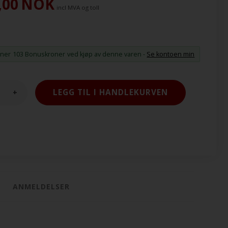
,00
NOK
incl MVA og toll
ener
103 Bonuskroner
ved kjøp av denne varen -
Se kontoen min
+
ANMELDELSER