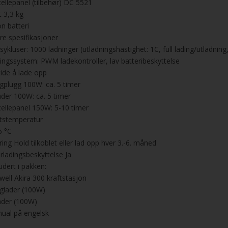
cellepanel (tilbehør) DC 5521
t 3,3 kg
on batteri
re spesifikasjoner
ssykluser: 1000 ladninger (utladningshastighet: 1C, full lading/utladni
ringssystem: PWM ladekontroller, lav batteribeskyttelse
tide å lade opp
gplugg 100W: ca. 5 timer
lader 100W: ca. 5 timer
cellepanel 150W: 5-10 timer
ftstemperatur
5 °C
ring Hold tilkoblet eller lad opp hver 3.-6. måned
rladingsbeskyttelse Ja
udert i pakken:
well Akira 300 kraftstasjon
glader (100W)
lader (100W)
ual på engelsk