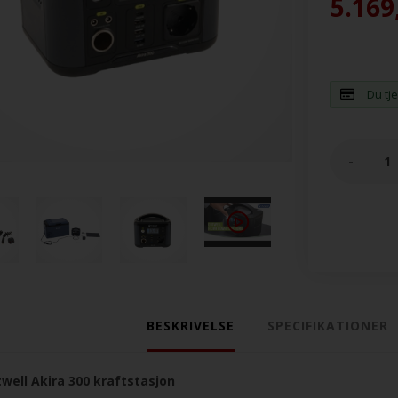
5.169
Du tj
-
BESKRIVELSE
SPECIFIKATIONER
well Akira 300 kraftstasjon