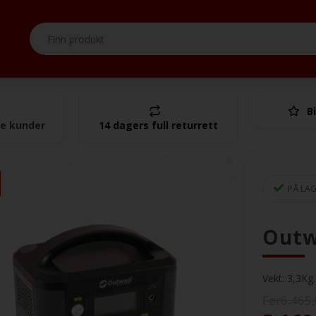
Bi
I alt
se kunder
14 dagers full returrett
PÅ LA
Outw
Vekt:
3,3
Kg.
Før6.465