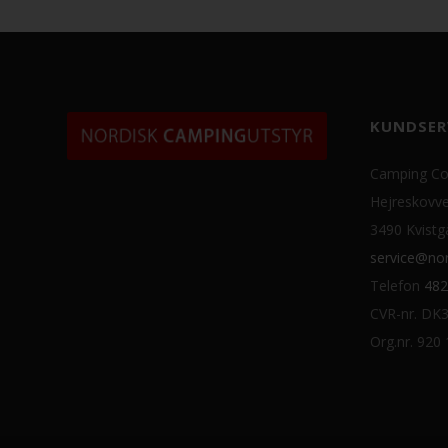
KUNDSER
Camping Co
Hejreskovve
3490 Kvistg
service@nor
Telefon
482
CVR-nr. DK
Org.nr. 920